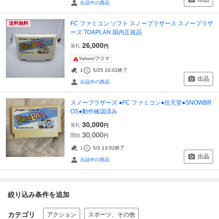
出品中の商品
FC ファミコン ソフト スノーブラザース スノーブラザ
送料無料
ーズ TOAPLAN 国内正規品
26,000
落札
円
Yahoo!フリマ
1
5/25 10:02
終了
出品
出品中の商品
スノーブラザーズ ●FC ファミコン●任天堂●SNOWBR
OS●動作確認済み
30,000
落札
円
30,000
開始
円
1
5/3 13:52
終了
出品
出品中の商品
絞り込み条件を追加
カテゴリ
アクション
スポーツ、その他