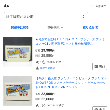
4
1
〜
4
件/
4
件
件
終了日時が近い順
開催中に戻る
50件表示
絞り込み
(2)
★何点でも送料１８５円★ スノーブラザーズ ファミ
コン チ11レ即発送 FC ソフト 動作確認済み
29,980
落札
円
29,980
開始
円
1
7/20 07:22
終了
出品
出品中の商品
【希少】 任天堂 ファミリー コンピュータ ファミコン
SNOWBROS スノーブラザーズ ソフト ゲーム カセッ
ト / TOA-7L TOAPLAN ニンテンドー
22,000
落札
円
22,000
開始
円
1
6/27 21:50
終了
出品