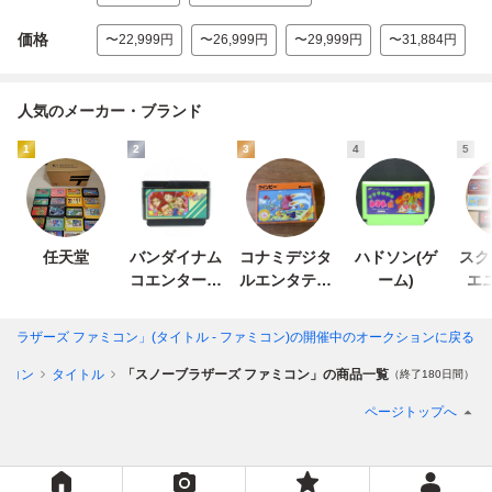
価格
〜22,999円
〜26,999円
〜29,999円
〜31,884円
人気のメーカー・ブランド
1
2
3
4
5
任天堂
バンダイナム
コナミデジタ
ハドソン(ゲ
スク
コエンターテ
ルエンタテイ
ーム)
エ
インメント
ンメント
ブラザーズ ファミコン」(タイトル - ファミコン)
の開催中のオークションに戻る
ミコン
タイトル
「スノーブラザーズ ファミコン」の商品一覧
（終了180日間）
ページトップへ