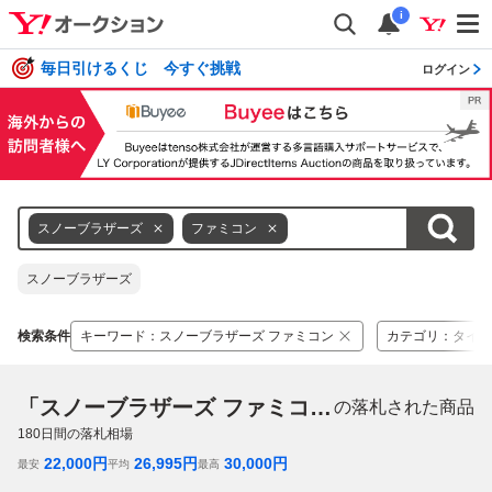
i
毎日引けるくじ 今すぐ挑戦
ログイン
スノーブラザーズ
ファミコン
スノーブラザーズ
検索条件
キーワード
：
スノーブラザーズ ファミコン
カテゴリ
：
タイト
「スノーブラザーズ ファミコン」
の落札された商品
180
日間の落札相場
22,000
円
26,995
円
30,000
円
最安
平均
最高