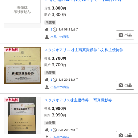
3,800
落札
円
3,800
開始
円
未使用
1
8/9 08:31
終了
出品
出品中の商品
スタジオアリス 株主写真撮影券 1枚 株主優待券
送料無料
3,700
落札
円
3,700
開始
円
未使用
1
8/8 20:13
終了
出品
出品中の商品
スタジオアリス株主優待券 写真撮影券
送料無料
3,990
落札
円
3,990
開始
円
未使用
1
8/8 20:06
終了
出品
出品中の商品