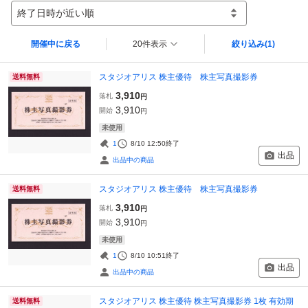
終了日時が近い順
開催中に戻る
20件表示
絞り込み
(1)
スタジオアリス 株主優待 株主写真撮影券
送料無料
3,910
落札
円
3,910
開始
円
未使用
1
8/10 12:50
終了
出品
出品中の商品
スタジオアリス 株主優待 株主写真撮影券
送料無料
3,910
落札
円
3,910
開始
円
未使用
1
8/10 10:51
終了
出品
出品中の商品
スタジオアリス 株主優待 株主写真撮影券 1枚 有効期
送料無料