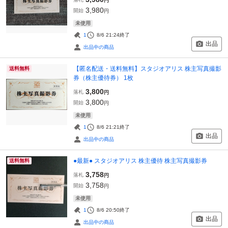
円
3,980
開始
円
未使用
1
8/6 21:24
終了
出品
出品中の商品
【匿名配送・送料無料】スタジオアリス 株主写真撮影
送料無料
券（株主優待券） 1枚
3,800
落札
円
3,800
開始
円
未使用
1
8/6 21:21
終了
出品
出品中の商品
●最新● スタジオアリス 株主優待 株主写真撮影券
送料無料
3,758
落札
円
3,758
開始
円
未使用
1
8/6 20:50
終了
出品
出品中の商品