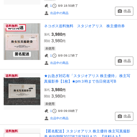
1
8/9 18:50
終了
出品
出品中の商品
ネコポス送料無料 スタジオアリス 株主優待券
送料無料
3,980
落札
円
3,980
開始
円
未使用
1
8/9 09:17
終了
出品
出品中の商品
★お急ぎ対応有「スタジオアリス 株主優待」 株主写
送料無料
真撮影券【1枚】★pm３時まで当日発送可B
3,980
落札
円
3,980
開始
円
未使用
1
8/9 09:09
終了
出品
出品中の商品
【匿名配送】スタジオアリス 株主優待 株主写真撮影
送料無料
券 有効期限2027年2月28日まで 【送料込み】