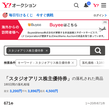
i
毎日引けるくじ 今すぐ挑戦
ログイン
スタジオアリス株主優待券
検索条件
キーワード
：
スタジオアリス株主優待券
落札価格
：
3,160円 
「スタジオアリス株主優待券」
の落札された商品
180
日間の落札相場
3,200
円
3,896
円
4,500
円
最安
平均
最高
671
1
〜
20
件/
671
件
件