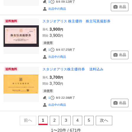
1
8/4 09:12
終了
出品
出品中の商品
スタジオアリス 株主優待 株主写真撮影券
送料無料
3,900
落札
円
3,900
開始
円
未使用
1
8/4 07:25
終了
出品
出品中の商品
スタジオアリス株主優待券 送料込み
送料無料
3,700
落札
円
3,700
開始
円
未使用
1
8/3 22:38
終了
出品
出品中の商品
前へ
1
2
3
4
5
次へ
1
〜
20
件 /
671
件