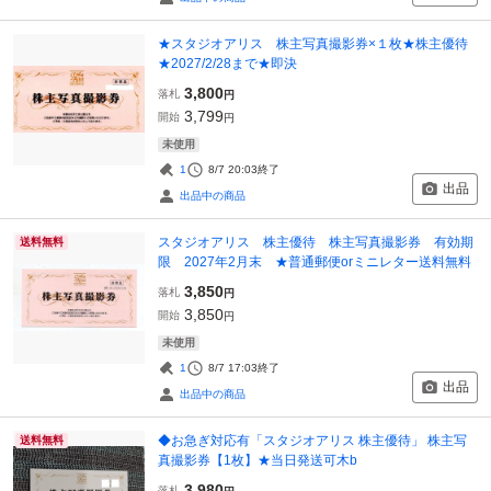
★スタジオアリス 株主写真撮影券×１枚★株主優待
★2027/2/28まで★即決
3,800
落札
円
3,799
開始
円
未使用
1
8/7 20:03
終了
出品
出品中の商品
スタジオアリス 株主優待 株主写真撮影券 有効期
送料無料
限 2027年2月末 ★普通郵便orミニレター送料無料
3,850
落札
円
3,850
開始
円
未使用
1
8/7 17:03
終了
出品
出品中の商品
◆お急ぎ対応有「スタジオアリス 株主優待」 株主写
送料無料
真撮影券【1枚】★当日発送可木b
3,980
落札