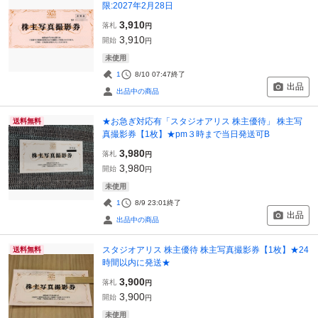
限:2027年2月28日
3,910
落札
円
3,910
開始
円
未使用
1
8/10 07:47
終了
出品
出品中の商品
★お急ぎ対応有「スタジオアリス 株主優待」 株主写
送料無料
真撮影券【1枚】★pm３時まで当日発送可B
3,980
落札
円
3,980
開始
円
未使用
1
8/9 23:01
終了
出品
出品中の商品
スタジオアリス 株主優待 株主写真撮影券【1枚】★24
送料無料
時間以内に発送★
3,900
落札
円
3,900
開始
円
未使用