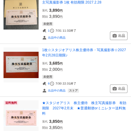
主写真撮影券 1枚 有効期限 2027.2.28
3,890
落札
円
3,890
開始
円
未使用
1
7/31 11:32
終了
出品
出品中の商品
1枚☆スタジオアリス株主優待券・写真撮影券☆2027
年2月28日期限♪
3,685
落札
円
2,000
開始
円
未使用
6
7/30 22:31
終了
出品
ストア
出品中の商品
★スタジオアリス 株主優待 株主写真撮影券 有効
送料無料
期限 2027年2月末 ★普通郵便orミニレター送料無
料
3,850
落札
円
3,850
開始
円