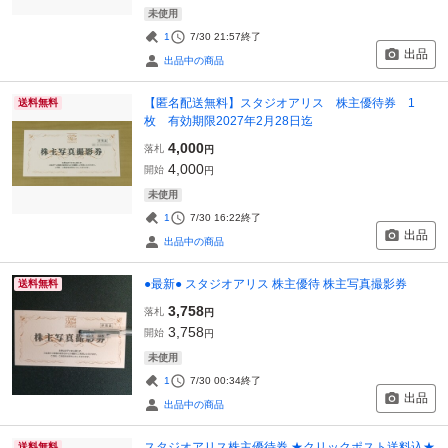
未使用
1
7/30 21:57
終了
出品
出品中の商品
【匿名配送無料】スタジオアリス 株主優待券 1
送料無料
枚 有効期限2027年2月28日迄
4,000
落札
円
4,000
開始
円
未使用
1
7/30 16:22
終了
出品
出品中の商品
●最新● スタジオアリス 株主優待 株主写真撮影券
送料無料
3,758
落札
円
3,758
開始
円
未使用
1
7/30 00:34
終了
出品
出品中の商品
スタジオアリス株主優待券 ★クリックポスト送料込★
送料無料