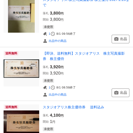
で
3,800
落札
円
3,800
開始
円
未使用
1
8/1 09:56
終了
出品
出品中の商品
【即決、送料無料】スタジオアリス 株主写真撮影
送料無料
券 株主優待
3,920
落札
円
3,920
開始
円
未使用
1
8/1 08:59
終了
出品
出品中の商品
スタジオアリス株主優待券 送料込み
送料無料
4,100
落札
円
1
開始
円
未使用