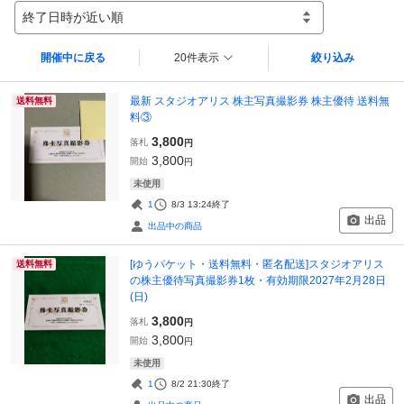
終了日時が近い順
開催中に戻る
20件表示
絞り込み
最新 スタジオアリス 株主写真撮影券 株主優待 送料無
送料無料
料③
3,800
落札
円
3,800
開始
円
未使用
1
8/3 13:24
終了
出品
出品中の商品
[ゆうパケット・送料無料・匿名配送]スタジオアリス
送料無料
の株主優待写真撮影券1枚・有効期限2027年2月28日
(日)
3,800
落札
円
3,800
開始
円
未使用
1
8/2 21:30
終了
出品