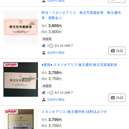
出品中の商品
即決！スタジオアリス 株主写真撮影券 株主優待
券 複数あり
3,800
落札
円
3,800
開始
円
未使用
4
8/2 20:28
終了
出品
出品中の商品
●最新● スタジオアリス 株主優待 株主写真撮影券
送料無料
3,758
落札
円
3,758
開始
円
未使用
1
8/2 16:28
終了
出品
出品中の商品
スタジオアリス♪株主優待券♪送料込みです
送料無料
3,700
落札
円
3,700
開始
円