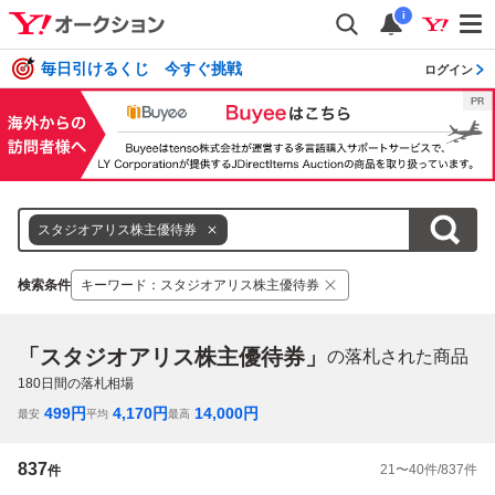
i
毎日引けるくじ 今すぐ挑戦
ログイン
スタジオアリス株主優待券
検索条件
キーワード
：
スタジオアリス株主優待券
「スタジオアリス株主優待券」
の落札された商品
180
日間の落札相場
499
円
4,170
円
14,000
円
最安
平均
最高
837
21
〜
40
件/
837
件
件