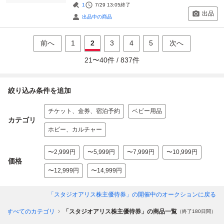
1
7/29 13:05
終了
出品
出品中の商品
前へ
1
2
3
4
5
次へ
21
〜
40
件 /
837
件
絞り込み条件を追加
チケット、金券、宿泊予約
ベビー用品
カテゴリ
ホビー、カルチャー
〜2,999円
〜5,999円
〜7,999円
〜10,999円
価格
〜12,999円
〜14,999円
「スタジオアリス株主優待券」
の開催中のオークションに戻る
すべてのカテゴリ
「スタジオアリス株主優待券」の商品一覧
（終了180日間）