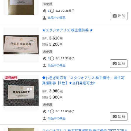
未使用
1
8/2 00:38
終了
出品
出品中の商品
★スタジオアリス 株主優待券 ★
3,610
落札
円
3,200
開始
円
未使用
3
8/1 22:31
終了
出品
出品中の商品
◆お急ぎ対応有「スタジオアリス 株主優待」 株主写
送料無料
真撮影券【1枚】★当日発送可土b
3,980
落札
円
3,980
開始
円
未使用
1
8/1 13:03
終了
出品
出品中の商品
スタジオアリス 株主写真撮影券 株主優待 2027.2.28ま