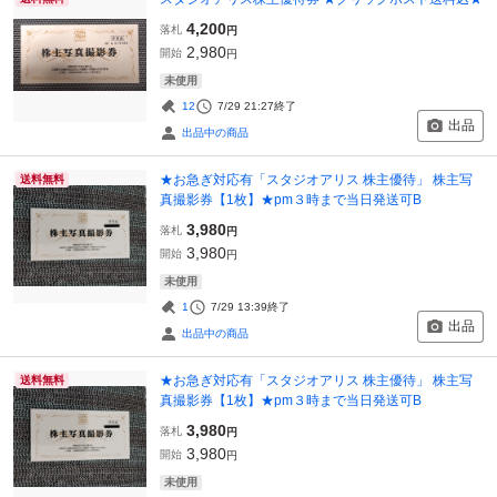
4,200
落札
円
2,980
開始
円
未使用
12
7/29 21:27
終了
出品
出品中の商品
★お急ぎ対応有「スタジオアリス 株主優待」 株主写
送料無料
真撮影券【1枚】★pm３時まで当日発送可B
3,980
落札
円
3,980
開始
円
未使用
1
7/29 13:39
終了
出品
出品中の商品
★お急ぎ対応有「スタジオアリス 株主優待」 株主写
送料無料
真撮影券【1枚】★pm３時まで当日発送可B
3,980
落札
円
3,980
開始
円
未使用