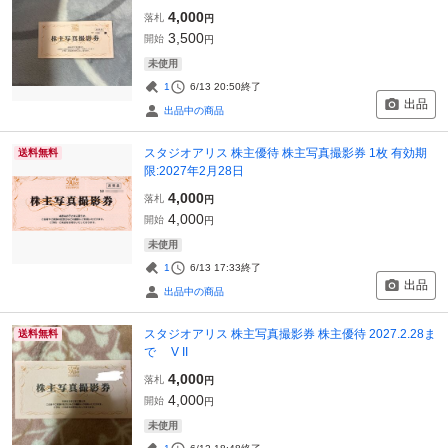
4,000
落札
円
3,500
開始
円
未使用
1
6/13 20:50
終了
出品
出品中の商品
スタジオアリス 株主優待 株主写真撮影券 1枚 有効期
送料無料
限:2027年2月28日
4,000
落札
円
4,000
開始
円
未使用
1
6/13 17:33
終了
出品
出品中の商品
スタジオアリス 株主写真撮影券 株主優待 2027.2.28ま
送料無料
で V II
4,000
落札
円
4,000
開始
円
未使用