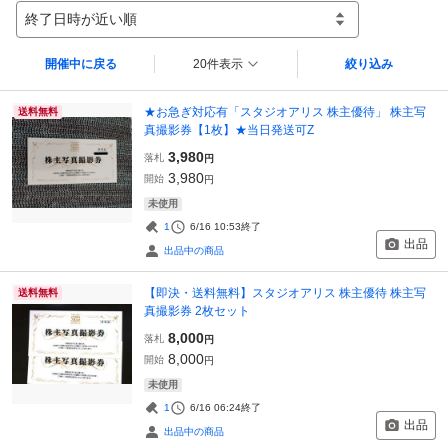
終了日時が近い順
開催中に戻る
20件表示
絞り込み
★お急ぎ対応有「スタジオアリス 株主優待」 株主写
送料無料
真撮影券【1枚】★当日発送可Z
3,980
落札
円
3,980
開始
円
未使用
1
6/16 10:53
終了
出品
出品中の商品
【即決・送料無料】スタジオアリス 株主優待 株主写
送料無料
真撮影券 2枚セット
8,000
落札
円
8,000
開始
円
未使用
1
6/16 06:24
終了
出品
出品中の商品