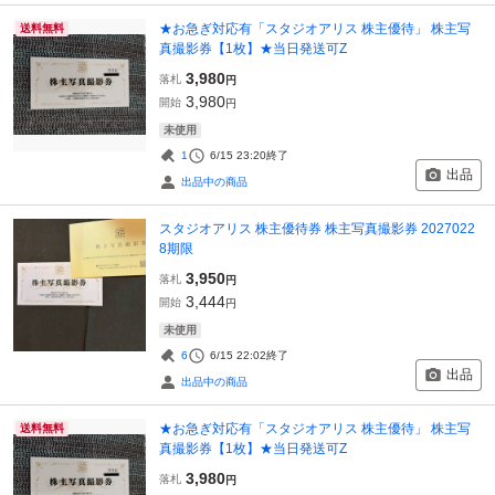
★お急ぎ対応有「スタジオアリス 株主優待」 株主写
送料無料
真撮影券【1枚】★当日発送可Z
3,980
落札
円
3,980
開始
円
未使用
1
6/15 23:20
終了
出品
出品中の商品
スタジオアリス 株主優待券 株主写真撮影券 2027022
8期限
3,950
落札
円
3,444
開始
円
未使用
6
6/15 22:02
終了
出品
出品中の商品
★お急ぎ対応有「スタジオアリス 株主優待」 株主写
送料無料
真撮影券【1枚】★当日発送可Z
3,980
落札
円