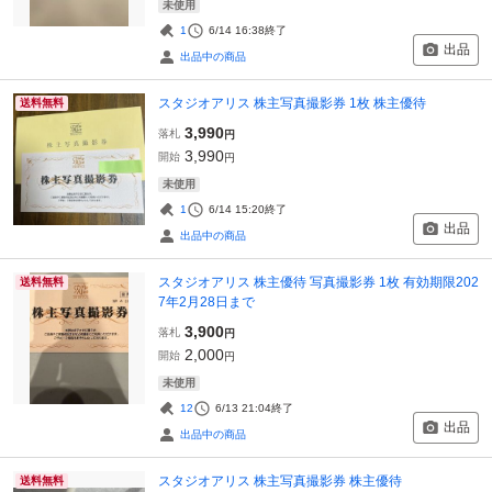
未使用
1
6/14 16:38
終了
出品
出品中の商品
スタジオアリス 株主写真撮影券 1枚 株主優待
送料無料
3,990
落札
円
3,990
開始
円
未使用
1
6/14 15:20
終了
出品
出品中の商品
スタジオアリス 株主優待 写真撮影券 1枚 有効期限202
送料無料
7年2月28日まで
3,900
落札
円
2,000
開始
円
未使用
12
6/13 21:04
終了
出品
出品中の商品
スタジオアリス 株主写真撮影券 株主優待
送料無料