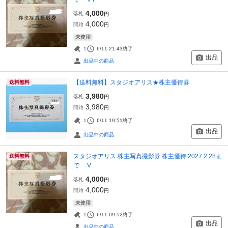
4,000
落札
円
4,000
開始
円
未使用
1
6/11 21:43
終了
出品
出品中の商品
【送料無料】スタジオアリス★株主優待券
送料無料
3,980
落札
円
3,980
開始
円
1
6/11 19:51
終了
出品
出品中の商品
スタジオアリス 株主写真撮影券 株主優待 2027.2.28ま
送料無料
で V
4,000
落札
円
4,000
開始
円
未使用
1
6/11 09:52
終了
出品
出品中の商品