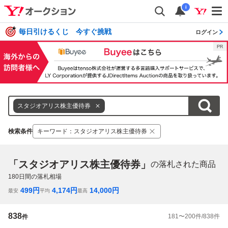
i
毎日引けるくじ 今すぐ挑戦
ログイン
スタジオアリス株主優待券
検索条件
キーワード
：
スタジオアリス株主優待券
「スタジオアリス株主優待券」
の落札された商品
180
日間の落札相場
499
円
4,174
円
14,000
円
最安
平均
最高
838
181
〜
200
件/
838
件
件