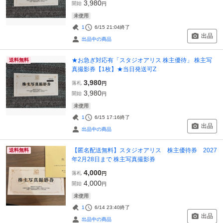
3,980
開始
円
未使用
1
6/15 21:04
終了
出品
出品中の商品
★お急ぎ対応有「スタジオアリス 株主優待」 株主写
送料無料
真撮影券【1枚】★当日発送可Z
3,980
落札
円
3,980
開始
円
未使用
1
6/15 17:16
終了
出品
出品中の商品
【匿名配送無料】スタジオアリス 株主優待券 2027
送料無料
年2月28日まで 株主写真撮影券
4,000
落札
円
4,000
開始
円
未使用
1
6/14 23:40
終了
出品
出品中の商品