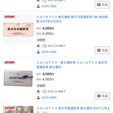
1
6/12 18:48
終了
出品
出品中の商品
スタジオアリス 株主優待 株主写真撮影券 1枚 有効期
送料無料
限:2027年2月28日
4,000
落札
円
4,000
開始
円
未使用
1
6/12 13:04
終了
出品
出品中の商品
スタジオアリス 株主優待券 スタジオアリス 株主写
送料無料
真撮影券 株主優待
4,000
落札
円
4,000
開始
円
未使用
1
6/12 11:49
終了
出品
出品中の商品
スタジオアリス 株主写真撮影券 株主優待 2027.2.28ま
送料無料
で V I