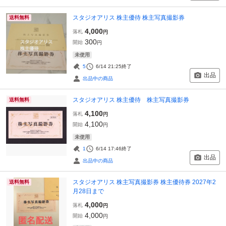
スタジオアリス 株主優待 株主写真撮影券
送料無料
4,000
落札
円
300
開始
円
未使用
5
6/14 21:25
終了
出品
出品中の商品
スタジオアリス 株主優待 株主写真撮影券
送料無料
4,100
落札
円
4,100
開始
円
未使用
1
6/14 17:46
終了
出品
出品中の商品
スタジオアリス 株主写真撮影券 株主優待券 2027年2
送料無料
月28日まで
4,000
落札
円
4,000
開始
円