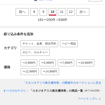
前へ
8
9
10
11
12
次へ
181
〜
200
件 /
838
件
絞り込み条件を追加
チケット、金券、宿泊予約
ベビー用品
カテゴリ
ホビー、カルチャー
〜2,999円
〜5,999円
〜7,999円
〜10,999円
価格
〜12,999円
〜14,999円
「スタジオアリス株主優待券」
の開催中のオークションに戻る
すべてのカテゴリ
「スタジオアリス株主優待券」の商品一覧
（終了180日間）
ページトップへ