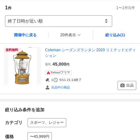
1
1
〜
1
件/
1
件
件
終了日時が近い順
開催中に戻る
20件表示
絞り込み
(1)
Coleman シーズンズランタン 2020 リミテッドエディ
送料無料
ション
45,000
落札
円
Yahoo!フリマ
1
5/11 21:13
終了
出品
出品中の商品
絞り込み条件を追加
カテゴリ
スポーツ、レジャー
価格
〜45,999円