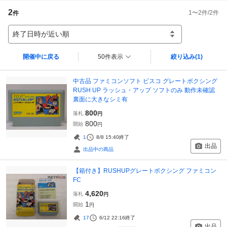
2
1
〜
2
件/
2
件
件
終了日時が近い順
開催中に戻る
50件表示
絞り込み
(1)
中古品 ファミコンソフト ビスコ グレートボクシング
RUSH UP ラッシュ・アップ ソフトのみ 動作未確認
裏面に大きなシミ有
800
落札
円
800
開始
円
1
8/8 15:40
終了
出品
出品中の商品
【箱付き】RUSHUPグレートボクシング ファミコン
FC
4,620
落札
円
1
開始
円
17
6/12 22:16
終了
出品