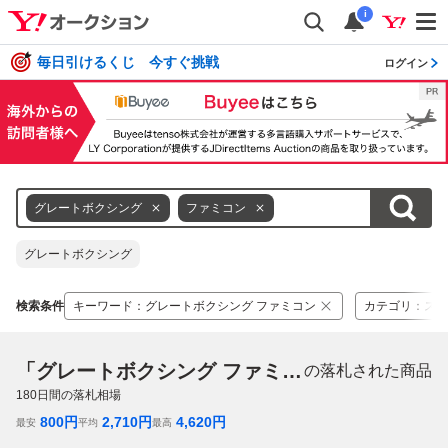
i
毎日引けるくじ 今すぐ挑戦
ログイン
グレートボクシング
ファミコン
グレートボクシング
検索条件
キーワード
：
グレートボクシング ファミコン
カテゴリ
：
スポ
「グレートボクシング ファミコン」
の落札された商品
180
日間の落札相場
800
円
2,710
円
4,620
円
最安
平均
最高