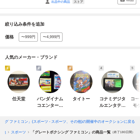
ストア
出品中の商品
絞り込み条件を追加
価格
〜999円
〜4,999円
人気のメーカー・ブランド
1
2
3
4
5
任天堂
バンダイナム
タイトー
コナミデジタ
コー
コエンターテ
ルエンタテイ
モ
インメント
ンメント
ング ファミコン」(スポーツ - スポーツ、その他)
の開催中のオークションに戻る
の他
スポーツ
「グレートボクシング ファミコン」の商品一覧
（終了180日間）