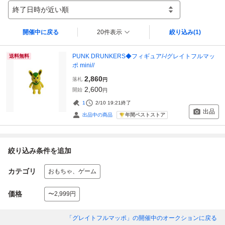
終了日時が近い順
開催中に戻る
20件表示
絞り込み
(1)
PUNK DRUNKERS◆フィギュア/-/グレイトフルマッ
送料無料
ポ mini//
2,860
落札
円
2,600
開始
円
1
2/10 19:21
終了
出品
年間ベストストア
出品中の商品
絞り込み条件を追加
カテゴリ
おもちゃ、ゲーム
価格
〜2,999円
「グレイトフルマッポ」
の開催中のオークションに戻る