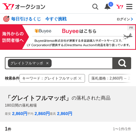
i
毎日引けるくじ 今すぐ挑戦
ログイン
グレイトフルマッポ
検索条件
キーワード
：
グレイトフルマッポ
落札価格
：
2,860円 ～ 2,8
「グレイトフルマッポ」
の落札された商品
180
日間の落札相場
2,860
円
2,860
円
2,860
円
最安
平均
最高
1
1
〜
1
件/
1
件
件