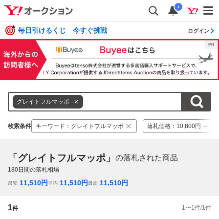
i
毎日引けるくじ 今すぐ挑戦
ログイン
グレイトフルマッポ
検索条件
キーワード
：
グレイトフルマッポ
落札価格
：
10,800円 ～ 16
「グレイトフルマッポ」
の落札された商品
180
日間の落札相場
11,510
円
11,510
円
11,510
円
最安
平均
最高
1
1
〜
1
件/
1
件
件