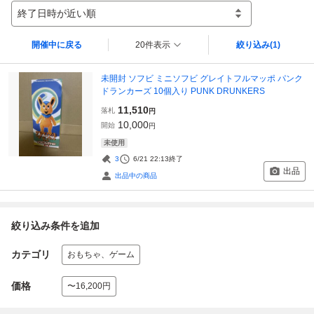
終了日時が近い順
開催中に戻る
20件表示
絞り込み
(1)
未開封 ソフビ ミニソフビ グレイトフルマッポ パンク
ドランカーズ 10個入り PUNK DRUNKERS
11,510
落札
円
10,000
開始
円
未使用
3
6/21 22:13
終了
出品
出品中の商品
絞り込み条件を追加
カテゴリ
おもちゃ、ゲーム
価格
〜16,200円