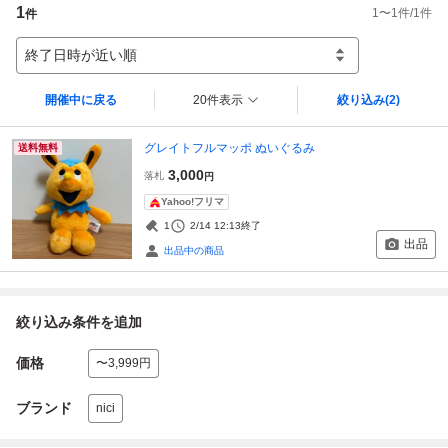
1
1
〜
1
件/
1
件
件
終了日時が近い順
開催中に戻る
20件表示
絞り込み
(2)
グレイトフルマッポ ぬいぐるみ
送料無料
3,000
落札
円
Yahoo!フリマ
1
2/14 12:13
終了
出品
出品中の商品
絞り込み条件を追加
価格
〜3,999円
ブランド
nici