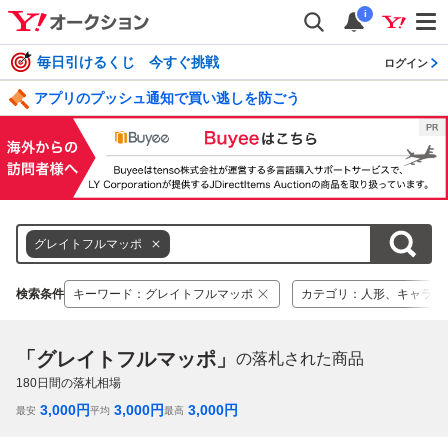
i
毎日引けるくじ 今すぐ挑戦
ログイン
アプリのプッシュ通知で買い逃しを防ごう
グレイトフルマッポ
検索条件
キーワード
：
グレイトフルマッポ
カテゴリ
：
人形、キャラク
「グレイトフルマッポ」
の落札された商品
180
日間の落札相場
3,000
円
3,000
円
3,000
円
最安
平均
最高