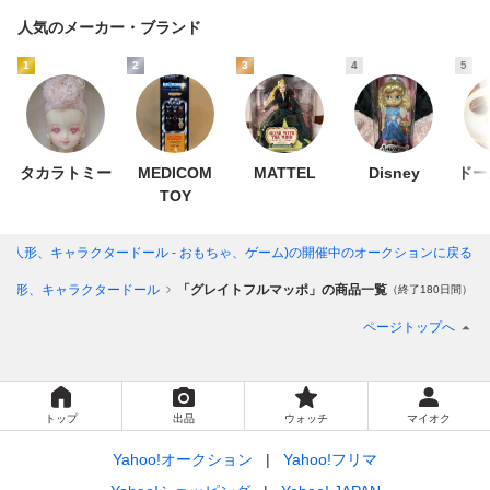
人気のメーカー・ブランド
1
2
3
4
5
タカラトミー
MEDICOM
MATTEL
Disney
ドー
TOY
(人形、キャラクタードール - おもちゃ、ゲーム)
の開催中のオークションに戻る
人形、キャラクタードール
「グレイトフルマッポ」の商品一覧
（終了180日間）
ページトップへ
トップ
出品
ウォッチ
マイオク
Yahoo!オークション
Yahoo!フリマ