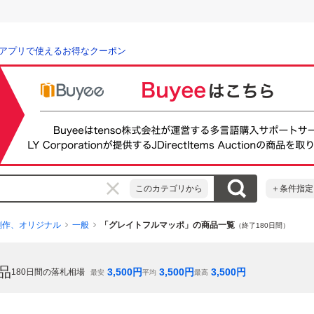
アプリで使えるお得なクーポン
このカテゴリから
＋条件指定
創作、オリジナル
一般
「グレイトフルマッポ」の商品一覧
（終了180日間）
品
3,500
円
3,500
円
3,500
円
180
日間の落札相場
最安
平均
最高