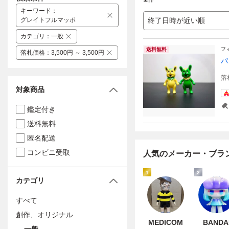
キーワード
：
グレイトフルマッポ
終了日時が近い順
カテゴリ
：
一般
フ
送料無料
落札価格
：
3,500円 ～ 3,500円
パ
落
対象商品
鑑定付き
送料無料
匿名配送
コンビニ受取
人気のメーカー・ブラ
1
2
カテゴリ
すべて
創作、オリジナル
MEDICOM
BANDA