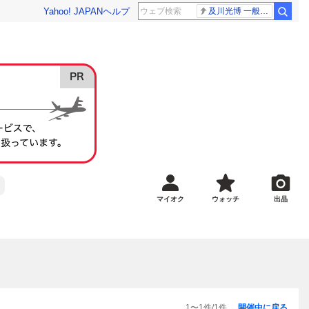
Yahoo! JAPAN
ヘルプ
及川光博 一般女性
マイオク
ウォッチ
出品
1
〜
1
件/
1
件
開催中に戻る