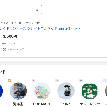
ィギュア
創作、オリジナル
一般
ンクドランカーズ グレイトフルマッポ mini 2体セット
3,500
札
円
Yahoo!フリマ
1
3/17 05:42
終了
ンド
3
4
5
6
7
I
海洋堂
POP MART
PUNK
ケンエレファ
ス