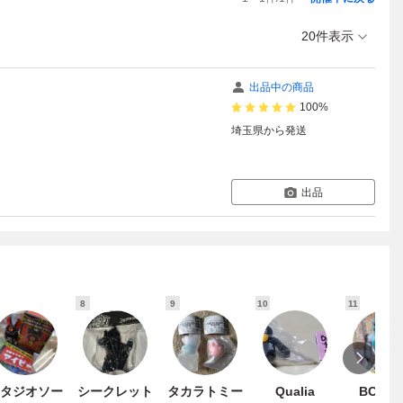
20件表示
出品中の商品
100%
埼玉県
から発送
出品
8
9
10
11
タジオソー
シークレット
タカラトミー
Qualia
BOUNT