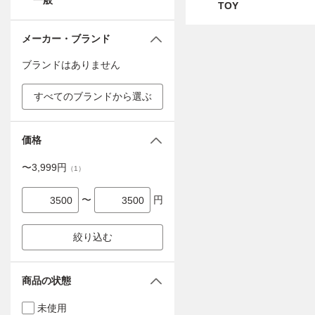
一般
TOY
メーカー・ブランド
ブランドはありません
すべてのブランドから選ぶ
価格
〜
3,999
円
（
1
）
〜
円
絞り込む
商品の状態
未使用