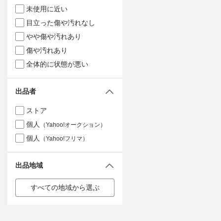
未使用に近い
目立った傷や汚れなし
やや傷や汚れあり
傷や汚れあり
全体的に状態が悪い
出品者
ストア
個人
（Yahoo!オークション）
個人
（Yahoo!フリマ）
出品地域
すべての地域から選ぶ