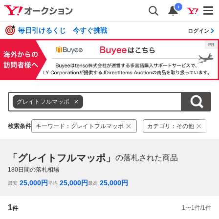
i
毎日引けるくじ 今すぐ挑戦
ログイン
グレイトフルマッポ
検索条件
キーワード
：
グレイトフルマッポ
カテゴリ
：
その他
「グレイトフルマッポ」
の落札された商品
180
日間の落札相場
25,000
円
25,000
円
25,000
円
最安
平均
最高
1
1
〜
1
件/
1
件
件