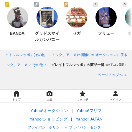
1
2
3
4
5
BANDAI
グッドスマイ
セガ
フリュー
タ
ルカンパニー
グレイトフルマッポ」(その他 - コミック、アニメ)
の開催中のオークションに戻る
コミック、アニメ
その他
「グレイトフルマッポ」の商品一覧
（終了180日間）
ページトップへ
トップ
出品
ウォッチ
マイオク
Yahoo!オークション
Yahoo!フリマ
Yahoo!ショッピング
Yahoo! JAPAN
プライバシーポリシー
プライバシーセンター