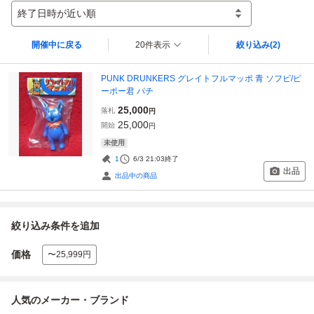
終了日時が近い順
開催中に戻る
20件表示
絞り込み
(2)
PUNK DRUNKERS グレイトフルマッポ 青 ソフビ/ピ
ーポー君 パチ
25,000
落札
円
25,000
開始
円
未使用
1
6/3 21:03
終了
出品
出品中の商品
絞り込み条件を追加
価格
〜25,999円
人気のメーカー・ブランド