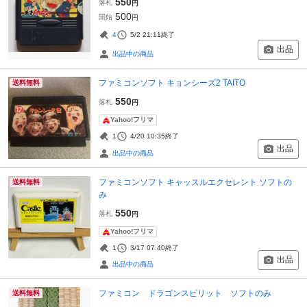
550
落札
円
500
開始
円
4
5/2 21:11
終了
出品
出品中の商品
ファミコンソフト キョンシーズ2 TAITO
送料無料
550
落札
円
Yahoo!フリマ
1
4/20 10:35
終了
出品
出品中の商品
ファミコンソフト キャッスルエクセレント ソフトの
送料無料
み
550
落札
円
Yahoo!フリマ
1
3/17 07:40
終了
出品
出品中の商品
ファミコン ドラゴンスピリット ソフトのみ
送料無料