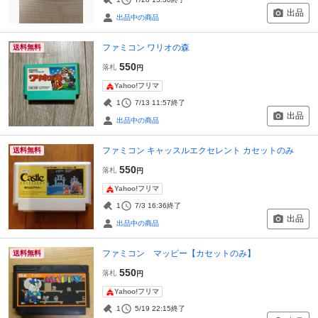
出品
出品中の商品
ファミコン ワリオの森
送料無料
550
落札
円
Yahoo!フリマ
1
7/13 11:57
終了
出品
出品中の商品
ファミコン キャッスルエクセレント カセットのみ
送料無料
550
落札
円
Yahoo!フリマ
1
7/3 16:36
終了
出品
出品中の商品
ファミコン マッピー【カセットのみ】
送料無料
550
落札
円
Yahoo!フリマ
1
5/19 22:15
終了