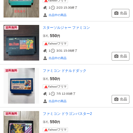
Yahoo!フリマ
1
2/23 15:30
終了
出品
出品中の商品
スターソルジャー ファミコン
送料無料
550
落札
円
Yahoo!フリマ
1
3/31 15:08
終了
出品
出品中の商品
ファミコン ドナルドダック
送料無料
550
落札
円
Yahoo!フリマ
1
7/5 12:00
終了
出品
出品中の商品
ファミコン ドラゴンバスター2
送料無料
550
落札
円
Yahoo!フリマ