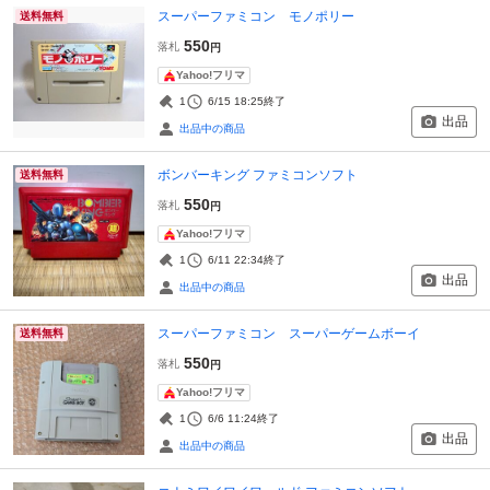
スーパーファミコン モノポリー
送料無料
550
落札
円
Yahoo!フリマ
1
6/15 18:25
終了
出品
出品中の商品
ボンバーキング ファミコンソフト
送料無料
550
落札
円
Yahoo!フリマ
1
6/11 22:34
終了
出品
出品中の商品
スーパーファミコン スーパーゲームボーイ
送料無料
550
落札
円
Yahoo!フリマ
1
6/6 11:24
終了
出品
出品中の商品