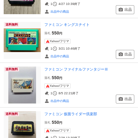
1
4/27 10:39
終了
出品
出品中の商品
ファミコン キングスナイト
送料無料
550
落札
円
Yahoo!フリマ
1
3/21 10:46
終了
出品
出品中の商品
ファミコン ファイナルファンタジーⅢ
送料無料
550
落札
円
Yahoo!フリマ
1
8/5 22:21
終了
出品
出品中の商品
ファミコン 仮面ライダー倶楽部
送料無料
550
落札
円
Yahoo!フリマ
1
7/28 13:30
終了