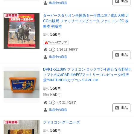
出品
出品中の商品
ダービースタリオン全国版を一生遊ぶ本 / 成沢大輔 JI
送料無料
CC出版局 ファミリーコンピュータ ファミコン FC 攻
略本 初版本
550
落札
円
Yahoo!フリマ
1
6/16 13:46
終了
出品
出品中の商品
DPK1-51108V ファミコン ロックマン4 新たなる野望!!
ソフトのみ/CAP-4V/FC/ファミリーコンピュータ/任天
堂/NINTENDO/カプコン/CAPCOM
550
落札
円
550
開始
円
1
4/6 21:46
終了
出品
出品中の商品
ファミコン グーニーズ
送料無料
550
落札
円