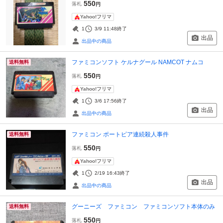
550
落札
円
Yahoo!フリマ
1
3/9 11:48
終了
出品
出品中の商品
ファミコンソフト ケルナグール NAMCOT ナムコ
送料無料
550
落札
円
Yahoo!フリマ
1
3/6 17:56
終了
出品
出品中の商品
ファミコン ポートピア連続殺人事件
送料無料
550
落札
円
Yahoo!フリマ
1
2/19 16:43
終了
出品
出品中の商品
グーニーズ ファミコン ファミコンソフト本体のみ
送料無料
550
落札
円