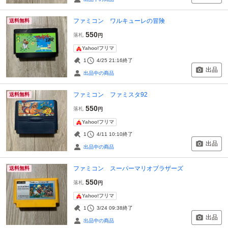
ファミコン ワルキューレの冒険
送料無料
550
落札
円
Yahoo!フリマ
1
4/25 21:16
終了
出品
出品中の商品
ファミコン ファミスタ92
送料無料
550
落札
円
Yahoo!フリマ
1
4/11 10:10
終了
出品
出品中の商品
ファミコン スーパーマリオブラザーズ
送料無料
550
落札
円
Yahoo!フリマ
1
3/24 09:38
終了
出品
出品中の商品