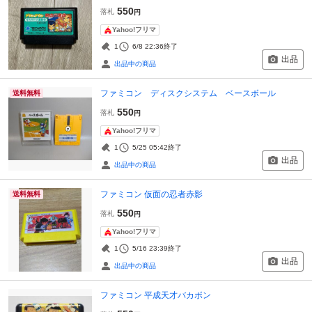
550
落札
円
Yahoo!フリマ
1
6/8 22:36
終了
出品
出品中の商品
ファミコン ディスクシステム ベースボール
送料無料
550
落札
円
Yahoo!フリマ
1
5/25 05:42
終了
出品
出品中の商品
ファミコン 仮面の忍者赤影
送料無料
550
落札
円
Yahoo!フリマ
1
5/16 23:39
終了
出品
出品中の商品
ファミコン 平成天才バカボン