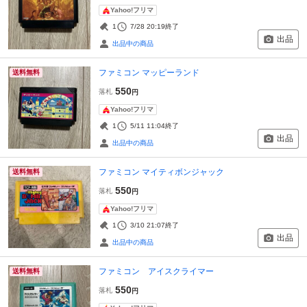
Yahoo!フリマ
1
7/28 20:19
終了
出品
出品中の商品
ファミコン マッピーランド
送料無料
550
落札
円
Yahoo!フリマ
1
5/11 11:04
終了
出品
出品中の商品
ファミコン マイティボンジャック
送料無料
550
落札
円
Yahoo!フリマ
1
3/10 21:07
終了
出品
出品中の商品
ファミコン アイスクライマー
送料無料
550
落札
円