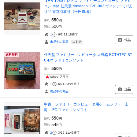
【HR-1080】レトロ ファミリーコンピュータ ファミ
コン 本体 任天堂 Nintendo HVC-002 ヴィンテージ 現
状品 東京引取可【千円市場】
550
落札
円
500
開始
円
1
6/3 22:18
終了
出品
ストア
出品中の商品
任天堂 ファミリーコンピュータ 大戦略 BOTHTEC BT
送料無料
C-DY ファミコンソフト
550
落札
円
Yahoo!フリマ
1
6/24 23:21
終了
出品
出品中の商品
中古 ファミリーコンピュータ用ゲームソフト 上
海 FC ファミコンソフト
550
落札
円
545
開始
円
2
3/15 11:45
終了