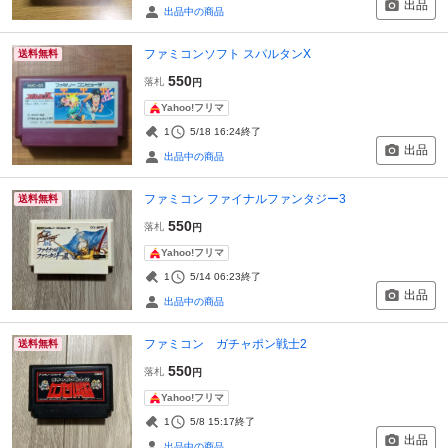
出品
出品中の商品
ファミコンソフト スパルタンX
送料無料
550
落札
円
Yahoo!フリマ
1
5/18 16:24
終了
出品
出品中の商品
ファミコン ファイナルファンタジー3
送料無料
550
落札
円
Yahoo!フリマ
1
5/14 06:23
終了
出品
出品中の商品
ファミコン ガチャポン戦士2
送料無料
550
落札
円
Yahoo!フリマ
1
5/8 15:17
終了
出品
出品中の商品