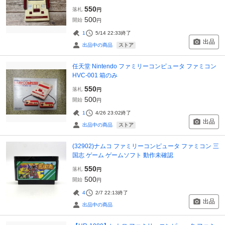
550
落札
円
500
開始
円
1
5/14 22:33
終了
出品
ストア
出品中の商品
任天堂 Nintendo ファミリーコンピュータ ファミコン
HVC-001 箱のみ
550
落札
円
500
開始
円
1
4/26 23:02
終了
出品
ストア
出品中の商品
(32902)ナムコ ファミリーコンピュータ ファミコン 三
国志 ゲーム ゲームソフト 動作未確認
550
落札
円
500
開始
円
4
2/7 22:13
終了
出品
出品中の商品