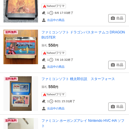
Yahoo!フリマ
1
6/6 17:03
終了
出品
出品中の商品
ファミコンソフト ドラゴンバスター ナムコ DRAGON
送料無料
BUSTER
550
落札
円
Yahoo!フリマ
1
7/6 16:32
終了
出品
出品中の商品
ファミコンソフト 桃太郎伝説 スターフォース
送料無料
550
落札
円
Yahoo!フリマ
1
6/21 15:31
終了
出品
出品中の商品
ファミコン ホーガンズアレイ Nintendo HVC-HA ソフ
送料無料
ト