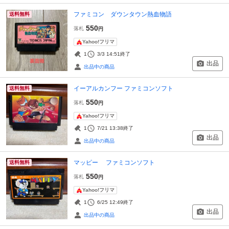
ファミコン ダウンタウン熱血物語
送料無料
550
落札
円
Yahoo!フリマ
1
3/3 14:51
終了
出品
出品中の商品
イーアルカンフー ファミコンソフト
送料無料
550
落札
円
Yahoo!フリマ
1
7/21 13:38
終了
出品
出品中の商品
マッピー ファミコンソフト
送料無料
550
落札
円
Yahoo!フリマ
1
6/25 12:49
終了
出品
出品中の商品