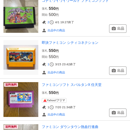
コナミワイワイワールド ファミコンソフト
550
落札
円
500
開始
円
2
4/1 19:27
終了
出品
出品中の商品
即決ファミコン シティコネクション
550
落札
円
550
開始
円
1
3/15 23:42
終了
出品
出品中の商品
ファミコンソフト スパルタンX 任天堂
送料無料
550
落札
円
Yahoo!フリマ
1
7/20 21:34
終了
出品
出品中の商品
ファミコン ダウンタウン熱血行進曲
送料無料