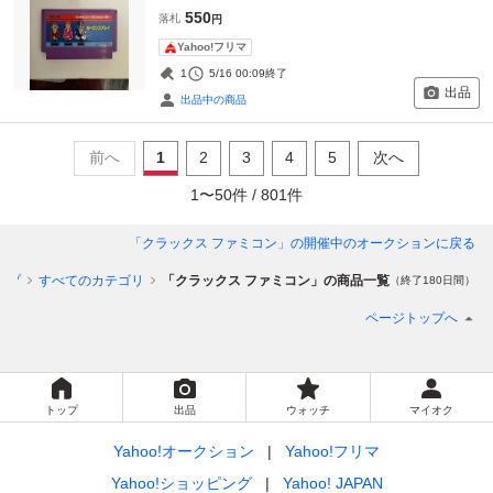
550
落札
円
Yahoo!フリマ
1
5/16 00:09
終了
出品
出品中の商品
前へ
1
2
3
4
5
次へ
1
〜
50
件 /
801
件
「クラックス ファミコン」
の開催中のオークションに戻る
ップ
すべてのカテゴリ
「クラックス ファミコン」の商品一覧
（終了180日間）
ページトップへ
トップ
出品
ウォッチ
マイオク
Yahoo!オークション
Yahoo!フリマ
Yahoo!ショッピング
Yahoo! JAPAN