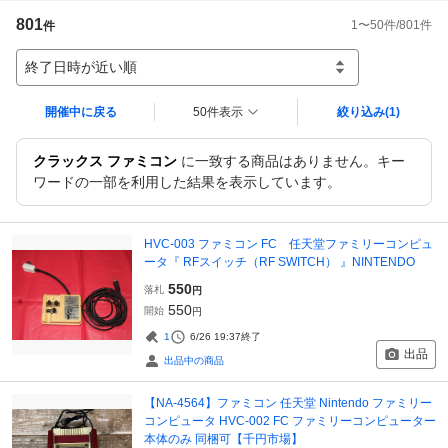
801
1
〜
50
件/
801
件
件
終了日時が近い順
開催中に戻る
50件表示
絞り込み
(1)
クラックス ファミコン
に一致する商品はありません。キー
ワードの一部を利用した結果を表示しています。
HVC-003 ファミコン FC 任天堂ファミリーコンピュ
ータ『 RFスイッチ（RF SWITCH） 』NINTENDO
550
落札
円
550
開始
円
1
6/26 19:37
終了
出品
出品中の商品
【NA-4564】ファミコン 任天堂 Nintendo ファミリー
コンピュータ HVC-002 FC ファミリーコンピューター
本体のみ 同梱可【千円市場】