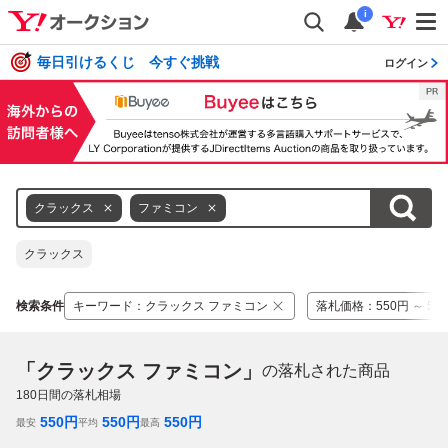
i
毎日引けるくじ 今すぐ挑戦
ログイン
クラックス
ファミコン
クラックス
検索条件
キーワード
：
クラックス ファミコン
落札価格
：
550円 ～ 55
「クラックス ファミコン」
の落札された商品
180
日間の落札相場
550
円
550
円
550
円
最安
平均
最高