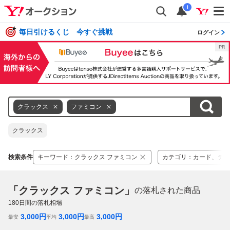
i
毎日引けるくじ 今すぐ挑戦
ログイン
クラックス
ファミコン
クラックス
検索条件
キーワード
：
クラックス ファミコン
カテゴリ
：
カード、テー
「クラックス ファミコン」
の落札された商品
180
日間の落札相場
3,000
円
3,000
円
3,000
円
最安
平均
最高