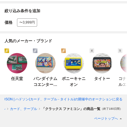
絞り込み条件を追加
価格
〜3,999円
人気のメーカー・ブランド
1
2
3
4
5
任天堂
バンダイナム
ポニーキャニ
タイトー
コナ
コエンターテ
オン
ルエ
インメント
ン
DSON | ハドソン(カード、テーブル - タイトル)
の開催中のオークションに戻る
トル
カード、テーブル
「クラックス ファミコン」の商品一覧
（終了180日間）
ページトップへ