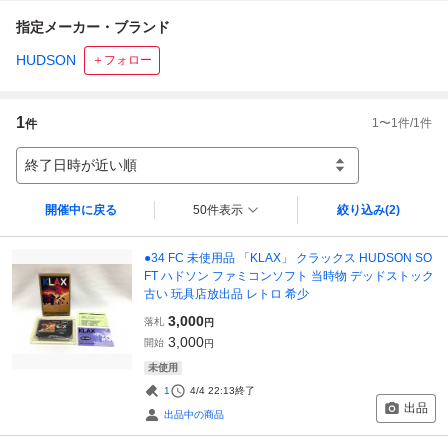
指定メーカー・ブランド
HUDSON
＋フォロー
1
1
〜
1
件/
1
件
件
終了日時が近い順
開催中に戻る
50件表示
絞り込み
(2)
●34 FC 未使用品 「KLAX」 クラックス HUDSON SO
FT ハドソン ファミコンソフト 当時物 デッドストック
古い 玩具店放出品 レトロ 希少
3,000
落札
円
3,000
開始
円
未使用
1
4/4 22:13
終了
出品
出品中の商品