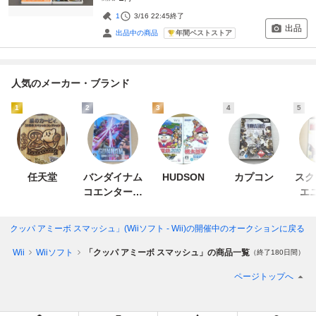
1
3/16 22:45
終了
出品
年間ベストストア
出品中の商品
人気のメーカー・ブランド
1
2
3
4
5
任天堂
バンダイナム
HUDSON
カプコン
スク
コエンターテ
エ
インメント
「クッパ アミーボ スマッシュ」(Wiiソフト - Wii)
の開催中のオークションに戻る
ム
Wii
Wiiソフト
「クッパ アミーボ スマッシュ」の商品一覧
（終了180日間）
ページトップへ