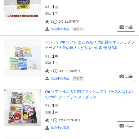
1
落札
円
1
開始
円
2
3/2 21:57
終了
出品
ストア
出品中の商品
☆571☆ Wii ソフト まとめ売り 大乱闘スマッシュブラ
ザーズ / 太鼓の達人 / どうぶつの森 他 計5本
1
落札
円
1
開始
円
1
3/13 21:45
終了
出品
ストア
出品中の商品
Wii ソフト 4点 大乱闘スマッシュブラザーズX はじめ
てのWii ブロブ ジャストダンス
1
落札
円
1
開始
円
1
2/17 22:34
終了
出品
出品中の商品