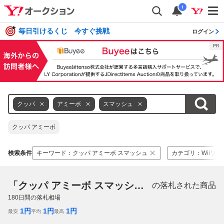
i
毎日引けるくじ 今すぐ挑戦
ログイン
クッパ
アミーボ
スマッシュ
クッパ アミーボ
検索条件
キーワード
：
クッパ アミーボ スマッシュ
カテゴリ
：
Wiiソフ
「クッパ アミーボ スマッシュ」
の落札された商品
180
日間の落札相場
1
円
1
円
1
円
最安
平均
最高