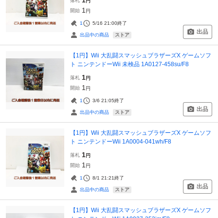
落札
円
1
開始
円
1
5/16 21:00
終了
出品
ストア
出品中の商品
【1円】Wii 大乱闘スマッシュブラザーズX ゲームソフ
ト ニンテンドーWii 未検品 1A0127-458su/F8
1
落札
円
1
開始
円
1
3/6 21:05
終了
出品
ストア
出品中の商品
【1円】Wii 大乱闘スマッシュブラザーズX ゲームソフ
ト ニンテンドーWii 1A0004-041wh/F8
1
落札
円
1
開始
円
1
8/1 21:21
終了
出品
ストア
出品中の商品
【1円】Wii 大乱闘スマッシュブラザーズX ゲームソフ