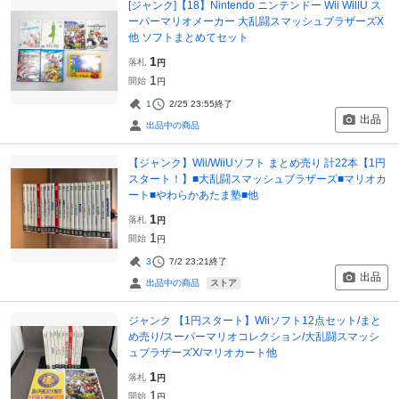
[ジャンク]【18】Nintendo ニンテンドー Wii WillU ス
ーパーマリオメーカー 大乱闘スマッシュブラザーズX
他 ソフトまとめてセット
1
落札
円
1
開始
円
1
2/25 23:55
終了
出品
出品中の商品
【ジャンク】Wii/WiiUソフト まとめ売り 計22本【1円
スタート！】■大乱闘スマッシュブラザーズ■マリオカ
ート■やわらかあたま塾■他
1
落札
円
1
開始
円
3
7/2 23:21
終了
出品
ストア
出品中の商品
ジャンク 【1円スタート】Wiiソフト12点セット/まと
め売り/スーパーマリオコレクション/大乱闘スマッシ
ュブラザーズX/マリオカート他
1
落札
円
1
開始
円