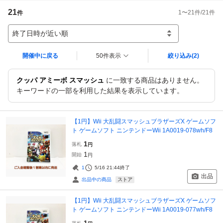
21
1
〜
21
件/
21
件
件
終了日時が近い順
開催中に戻る
50件表示
絞り込み
(2)
クッパ アミーボ スマッシュ
に一致する商品はありません。
キーワードの一部を利用した結果を表示しています。
【1円】Wii 大乱闘スマッシュブラザーズX ゲームソフ
ト ゲームソフト ニンテンドーWii 1A0019-078wh/F8
1
落札
円
1
開始
円
1
5/16 21:44
終了
出品
ストア
出品中の商品
【1円】Wii 大乱闘スマッシュブラザーズX ゲームソフ
ト ゲームソフト ニンテンドーWii 1A0019-077wh/F8
1