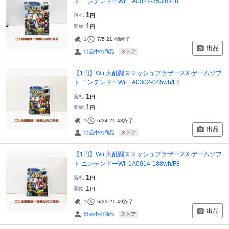
ト ニンテンドーWii 1A0027-353im/F8
1
落札
円
1
開始
円
1
7/5 21:46
終了
出品
ストア
出品中の商品
【1円】Wii 大乱闘スマッシュブラザーズX ゲームソフ
ト ニンテンドーWii 1A0302-045wh/F8
1
落札
円
1
開始
円
1
6/24 21:48
終了
出品
ストア
出品中の商品
【1円】Wii 大乱闘スマッシュブラザーズX ゲームソフ
ト ニンテンドーWii 1A0014-188wh/F8
1
落札
円
1
開始
円
1
6/23 21:49
終了
出品
ストア
出品中の商品