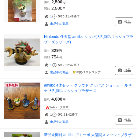
2,500
落札
円
2,500
開始
円
1
5/20 21:48
終了
出品
出品中の商品
Nintendo 任天堂 amiibo クッパ(大乱闘スマッシュブラ
ザーズシリーズ)
829
落札
円
754
開始
円
1
5/12 22:47
終了
出品
年間ベストストア
出品中の商品
amiibo 4体セット クラウド クッパJr. ジョーカー ルキ
送料無料
ナ 大乱闘スマッシュブラザーズ
4,000
落札
円
Yahoo!フリマ
1
5/2 23:42
終了
出品
出品中の商品
新品未開封 amiibo アミーボ 大乱闘スマッシュブラザ