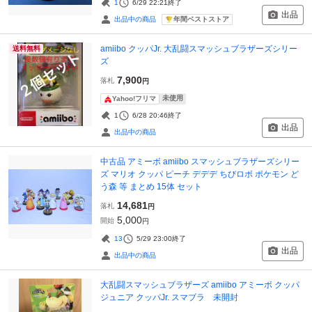
1
6/29 22:21
終了
出品
年間ベストストア
出品中の商品
amiibo クッパJr. 大乱闘スマッシュブラザーズシリー
送料無料
ズ
7,900
落札
円
未使用
Yahoo!フリマ
1
6/28 20:46
終了
出品
出品中の商品
中古品 アミーボ amiibo スマッシュブラザーズシリー
ズ マリオ クッパ ピーチ デデデ ちびロボ ポケモン ど
う森 等 まとめ 15体 セット
14,681
落札
円
5,000
開始
円
13
5/29 23:00
終了
出品
出品中の商品
大乱闘スマッシュブラザーズ amiibo アミーボ クッパ
ジュニア クッパJr. スマブラ 未開封