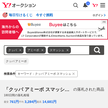
i
毎日引けるくじ 今すぐ挑戦
ログイン
クッパ
アミーボ
スマッシュ
クッパ アミーボ
検索条件
キーワード
：
クッパ アミーボ スマッシュ
「クッパ アミーボ スマッシュ」
の落札された商品
180
日間の落札相場
761
円
3,284
円
14,681
円
最安
平均
最高