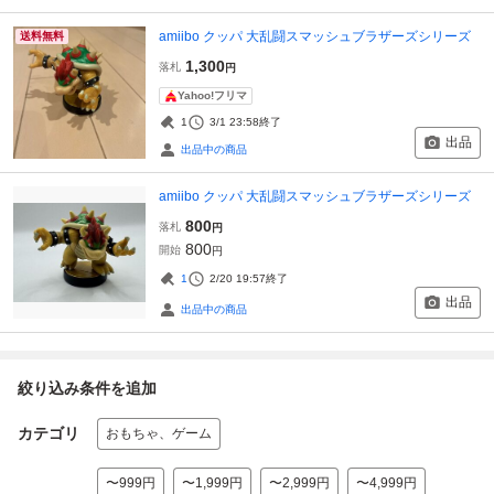
amiibo クッパ 大乱闘スマッシュブラザーズシリーズ
送料無料
1,300
落札
円
Yahoo!フリマ
1
3/1 23:58
終了
出品
出品中の商品
amiibo クッパ 大乱闘スマッシュブラザーズシリーズ
800
落札
円
800
開始
円
1
2/20 19:57
終了
出品
出品中の商品
絞り込み条件を追加
カテゴリ
おもちゃ、ゲーム
〜999円
〜1,999円
〜2,999円
〜4,999円