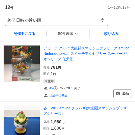
12
1
〜
12
件/
12
件
件
終了日時が近い順
開催中に戻る
50件表示
絞り込み
アミーボ クッパ 大乱闘スマッシュブラザーズ amiibo
Nintendo switch スイッチアクセサリー スーパーマリ
オシリーズ 任天堂
761
落札
円
1
開始
円
未使用
45
7/22 20:33
終了
出品
出品中の商品
谷 WiiU amiibo クッパJr.(大乱闘スマッシュブラザー
ズシリーズ)
1,980
落札
円
1,800
開始
円