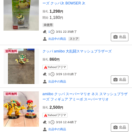
ーズ クッパJr. BOWSER Jr.
1,298
落札
円
1,180
開始
円
未使用
1
3/31 22:35
終了
出品
ストア
出品中の商品
クッパ amiibo 大乱闘スマッシュブラザーズ
送料無料
860
落札
円
Yahoo!フリマ
1
3/29 13:01
終了
出品
出品中の商品
amiibo クッパ スーパーマリオ ネス スマッシュブラザ
送料無料
ーズ フィギュア アミーボ スーパーマリオ
2,500
落札
円
Yahoo!フリマ
1
3/16 12:44
終了
出品
出品中の商品