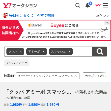
i
毎日引けるくじ 今すぐ挑戦
ログイン
クッパ
アミーボ
スマッシュ
クッパ アミーボ
検索条件
キーワード
：
クッパ アミーボ スマッシュ
カテゴリ
：
Wii U
「クッパ アミーボ スマッシュ」
の落札された商品
180
日間の落札相場
1,980
円
1,980
円
1,980
円
最安
平均
最高