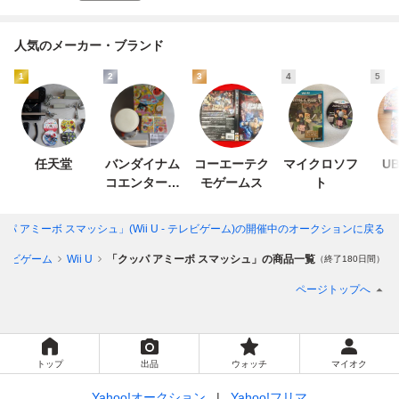
人気のメーカー・ブランド
1
2
3
4
5
任天堂
バンダイナム
コーエーテク
マイクロソフ
UB
コエンターテ
モゲームス
ト
インメント
パ アミーボ スマッシュ」(Wii U - テレビゲーム)
の開催中のオークションに戻る
レビゲーム
Wii U
「クッパ アミーボ スマッシュ」の商品一覧
（終了180日間）
ページトップへ
トップ
出品
ウォッチ
マイオク
Yahoo!オークション
Yahoo!フリマ