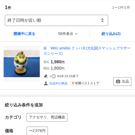
1
1
〜
1
件/
1
件
件
終了日時が近い順
開催中に戻る
50件表示
絞り込み
(2)
谷 WiiU amiibo クッパJr.(大乱闘スマッシュブラザー
ズシリーズ)
1,980
落札
円
1,800
開始
円
1
6/29 22:21
終了
出品
年間ベストストア
出品中の商品
絞り込み条件を追加
カテゴリ
アクセサリ、周辺機器
価格
〜2,576円