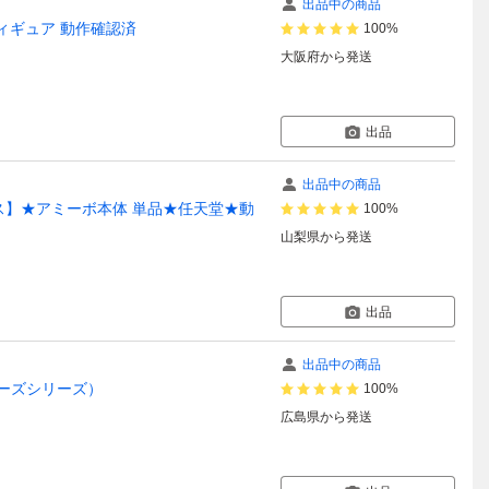
出品中の商品
1 フィギュア 動作確認済
100%
大阪府
から発送
出品
出品中の商品
サムス】★アミーボ本体 単品★任天堂★動
100%
山梨県
から発送
出品
出品中の商品
ザーズシリーズ）
100%
広島県
から発送