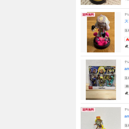
テ
送料無料
ス
落
テ
a
落
未
テ
送料無料
a
落