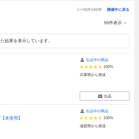
1
〜
50
件/
160
件
開催中に戻る
50件表示
た結果を表示しています。
出品中の商品
100%
兵庫県
から発送
出品
出品中の商品
ーズ【未使用】
100%
滋賀県
から発送