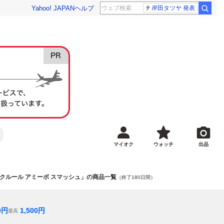
Yahoo! JAPAN
ヘルプ
岸田タツヤ 発表
マイオク
ウォッチ
出品
クルール アミーボ スマッシュ」の商品一覧
（終了180日間）
0
円
1,500
円
最高