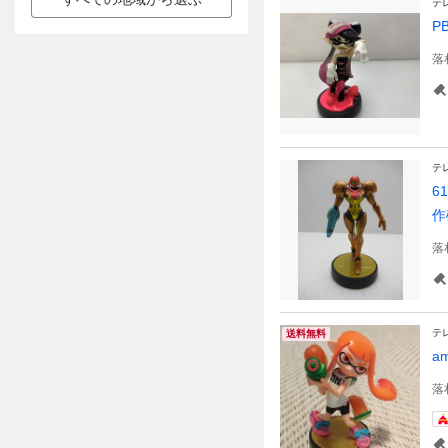
テ
P
落
テ
6
作
落
テ
送料無料
a
落