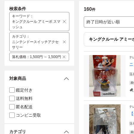
検索条件
160
件
キーワード
：
キングクルール アミーボ スマ
終了日時が近い順
ッシュ
カテゴリ
：
キングクルール アミー
ニンテンドースイッチアクセ
サリー
落札価格
：
1,500円 ～ 1,500円
テ
ニ
落
対象商品
未
鑑定付き
送料無料
匿名配送
テ
【
コンビニ受取
落
カテゴリ
未