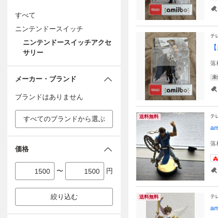
すべて
ニンテンドースイッチ
テ
ニンテンドースイッチアクセ
【
サリー
落
未
メーカー・ブランド
ブランドはありません
テ
送料無料
すべてのブランドから選ぶ
a
落
価格
〜
円
絞り込む
テ
送料無料
a