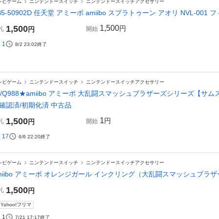
レビゲーム
ニンテンドースイッチ
ニンテンドースイッチアクセサリー
B5-50902D 任天堂 アミーボ amiibo スプラトゥーン アオリ NVL-00
1,500
1,500
円
札
円
開始
1
8/2 23:02
終了
レビゲーム
ニンテンドースイッチ
ニンテンドースイッチアクセサリー
1/Q988★amiibo アミーボ 大乱闘スマッシュブラザーズシリーズ【
確認済/初期化済 中古品
1,500
1
円
札
円
開始
17
6/6 22:20
終了
レビゲーム
ニンテンドースイッチ
ニンテンドースイッチアクセサリー
miibo アミーボ オレンジガール インクリング（大乱闘スマッシュブラ
1,500
札
円
Yahoo!フリマ
1
7/21 17:17
終了