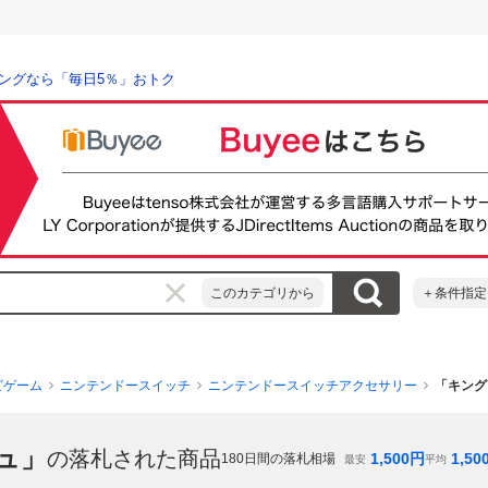
ングなら「毎日5％」おトク
このカテゴリから
＋条件指定
ビゲーム
ニンテンドースイッチ
ニンテンドースイッチアクセサリー
「キング
ュ」
の落札された商品
1,500
円
1,50
180
日間の落札相場
最安
平均