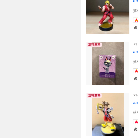
a
落
テ
送料無料
a
落
テ
送料無料
a
落