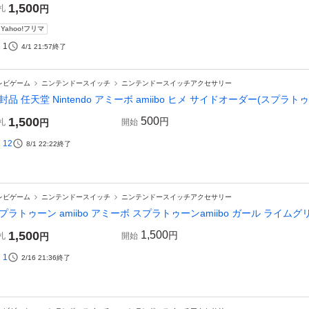
1,500
札
円
Yahoo!フリマ
1
4/1 21:57
終了
レビゲーム
ニンテンドースイッチ
ニンテンドースイッチアクセサリー
封品 任天堂 Nintendo アミーボ amiibo ヒメ サイドオーダー(スプラ
1,500
500
円
札
円
開始
12
8/1 22:22
終了
レビゲーム
ニンテンドースイッチ
ニンテンドースイッチアクセサリー
プラトゥーン amiibo アミーボ スプラトゥーンamiibo ガール ライ
1,500
1,500
円
札
円
開始
1
2/16 21:36
終了