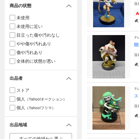
落
商品の状態
未使用
未使用に近い
目立った傷や汚れなし
テ
やや傷や汚れあり
開
傷や汚れあり
落
全体的に状態が悪い
出品者
テ
ストア
ス
個人
（Yahoo!オークション）
落
個人
（Yahoo!フリマ）
出品地域
すべての地域から選ぶ