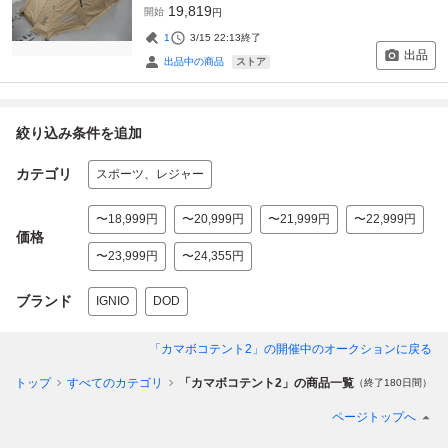
19,819
開始
円
1
3/15 22:13
終了
出品
ストア
出品中の商品
絞り込み条件を追加
カテゴリ
スポーツ、レジャー
〜18,999円
〜20,999円
〜21,999円
〜22,999円
価格
〜23,999円
〜24,355円
ブランド
IGNIO
DOD
「カマボコテント2」
の開催中のオークションに戻る
ョントップ
すべてのカテゴリ
「カマボコテント2」の商品一覧
（終了180日間）
ページトップへ