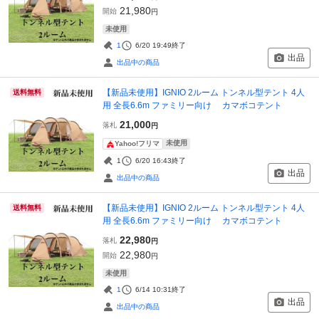
21,980
開始
円
未使用
1
6/20 19:49
終了
出品
出品中の商品
【新品未使用】IGNIO 2ルーム トンネル型テント 4人
送料無料
用 全長6.6m ファミリー向け カマボコテント
21,000
落札
円
未使用
Yahoo!フリマ
1
6/20 16:43
終了
出品
出品中の商品
【新品未使用】IGNIO 2ルーム トンネル型テント 4人
送料無料
用 全長6.6m ファミリー向け カマボコテント
22,980
落札
円
22,980
開始
円
未使用
1
6/14 10:31
終了
出品
出品中の商品