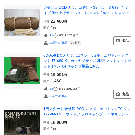
☆美品☆ DOD カマボコテント3S タン T3-688-TN Sサ
イズ 跳ね上げポールセット テント 2ルーム キャンプ
22,488
落札
円
1
開始
円
33
6/7 22:22
終了
出品
ストア
出品中の商品
6D-A58 DOD カマボコテント3 2ルーム型トンネルテ
ント T5-689-KH カーキ Mサイズ 3M用マットシートセ
ット TM5-704 キャンプ用品 13-15
16,501
落札
円
1,480
開始
円
38
5/13 20:23
終了
出品
出品中の商品
1円スタート 未使用 DOD カマボコテントソロTC タン
T2-604-TN アウトドア ソロキャンプ トンネルテント
18,000
落札
円
1
開始
円