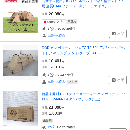
【新品未使用】IGNIO 2ルーム トンネル型テント 4人
送料無料
用 全長6.6m ファミリー向け カマボコテント
20,980
落札
円
未使用
Yahoo!フリマ
1
7/10 09:29
終了
出品
出品中の商品
DOD カマボコテントソロTC T2-604-TN 2ルーム アウ
トドア キャンプ テント/タープ 041538001
16,401
落札
円
14,910
開始
円
1
7/8 22:47
終了
出品
ストア
出品中の商品
新品未開封 DOD ディーオーディー カマボコテントソ
ロTC T2-604-TN タン×ブラック(G上)
21,088
落札
円
1,000
開始
円
未使用
17
7/6 20:58
終了