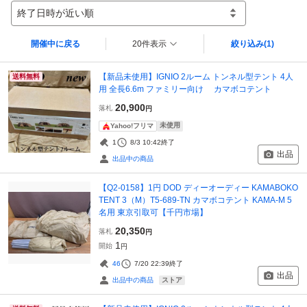
終了日時が近い順
開催中に戻る
20件表示
絞り込み
(1)
【新品未使用】IGNIO 2ルーム トンネル型テント 4人
送料無料
用 全長6.6m ファミリー向け カマボコテント
20,900
落札
円
未使用
Yahoo!フリマ
1
8/3 10:42
終了
出品
出品中の商品
【Q2-0158】1円 DOD ディーオーディー KAMABOKO
TENT 3（M）T5-689-TN カマボコテント KAMA-M 5
名用 東京引取可【千円市場】
20,350
落札
円
1
開始
円
46
7/20 22:39
終了
出品
ストア
出品中の商品