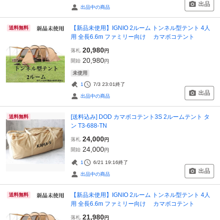
出品
出品中の商品
【新品未使用】IGNIO 2ルーム トンネル型テント 4人
送料無料
用 全長6.6m ファミリー向け カマボコテント
20,980
落札
円
20,980
開始
円
未使用
1
7/3 23:01
終了
出品
出品中の商品
[送料込み] DOD カマボコテント3S 2ルームテント タ
送料無料
ン T3-688-TN
24,000
落札
円
24,000
開始
円
1
6/21 19:16
終了
出品
出品中の商品
【新品未使用】IGNIO 2ルーム トンネル型テント 4人
送料無料
用 全長6.6m ファミリー向け カマボコテント
21,980
落札
円