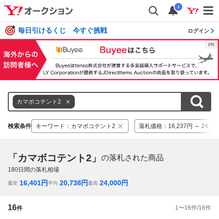
i
毎日引けるくじ 今すぐ挑戦
ログイン
カマボコテント2
検索条件
キーワード
：
カマボコテント2
落札価格
：
16,237円 ～ 24,3
「カマボコテント2」
の落札された商品
180
日間の落札相場
16,401
円
20,738
円
24,000
円
最安
平均
最高
16
1
〜
16
件/
16
件
件