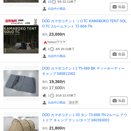
18
5/6 22:11
終了
出品
出品中の商品
DOD カマボコテント ソロTC KAMABOKO TENT SOL
送料無料
O TC 2ルームテント T2-604-TN
23,000
落札
円
Yahoo!フリマ
1
4/5 20:21
終了
出品
出品中の商品
DOD カマボコテント2 T5-489-BK ディーオーディー
キャンプ 040811002
19,360
落札
円
17,600
開始
円
1
3/18 22:47
終了
出品
ストア
出品中の商品
DOD カマボコテント3S タン T3-688-TN 2ルーム アウ
トドア キャンプ テント/タープ 040393001
21,800
落札
円