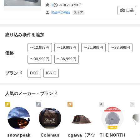
1
3/18 22:47
終了
出品
ストア
出品中の商品
絞り込み条件を追加
〜12,999円
〜19,999円
〜21,999円
〜28,999円
価格
〜30,999円
〜36,999円
ブランド
DOD
IGNIO
人気のメーカー・ブランド
1
2
3
4
5
snow peak
Coleman
ogawa（アウ
THE NORTH