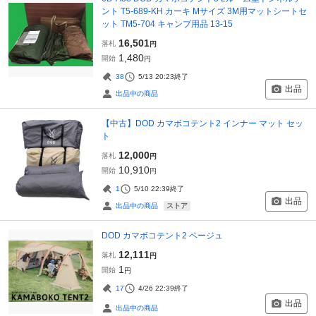
ント T5-689-KH カーキ Mサイズ 3M用マットシートセ
ット TM5-704 キャンプ用品 13-15
16,501
落札
円
1,480
開始
円
38
5/13 20:23
終了
出品
出品中の商品
【中古】DOD カマボコテント2 インナー マット セッ
ト
12,000
落札
円
10,910
開始
円
1
5/10 22:39
終了
出品
ストア
出品中の商品
DOD カマボコテント2 ベージュ
12,111
落札
円
1
開始
円
17
4/26 22:39
終了
出品
出品中の商品