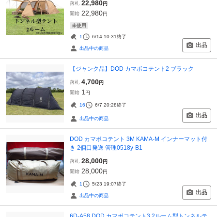
22,980
落札
円
22,980
開始
円
未使用
1
6/14 10:31
終了
出品
出品中の商品
【ジャンク品】DOD カマボコテント2 ブラック
4,700
落札
円
1
開始
円
16
6/7 20:28
終了
出品
出品中の商品
DOD カマボコテント 3M KAMA-M インナーマット付
き 2個口発送 管理0518y-B1
28,000
落札
円
28,000
開始
円
1
5/23 19:07
終了
出品
出品中の商品
6D-A58 DOD カマボコテント3 2ルーム型トンネルテ