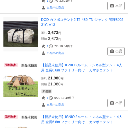
1
7/3 23:01
終了
出品
出品中の商品
DOD カマボコテント2 T5-489-TN ジャンク 管理8J05
31C-A13
3,673
落札
円
3,673
開始
円
1
7/3 19:34
終了
出品
出品中の商品
【新品未使用】IGNIO 2ルーム トンネル型テント 4人
送料無料
用 全長6.6m ファミリー向け カマボコテント
21,980
落札
円
21,980
開始
円
未使用
1
6/20 19:49
終了
出品
出品中の商品
【新品未使用】IGNIO 2ルーム トンネル型テント 4人
送料無料
用 全長6.6m ファミリー向け カマボコテント