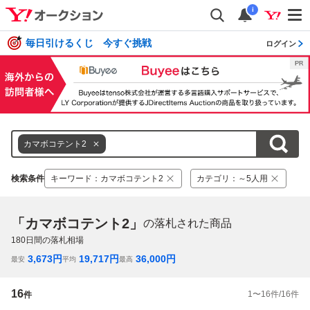
i
毎日引けるくじ 今すぐ挑戦
ログイン
カマボコテント2
検索条件
キーワード
：
カマボコテント2
カテゴリ
：
～5人用
「カマボコテント2」
の落札された商品
180
日間の落札相場
3,673
円
19,717
円
36,000
円
最安
平均
最高
16
1
〜
16
件/
16
件
件