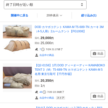
終了日時が近い順
開催中に戻る
20件表示
絞り込み
(1)
DOD カマボコテント KAMA-M T5-689-TN カーキ 3M
（4-5人用）2ルームテント【FG1008】
29,000
落札
円
25,000
開始
円
7
7/29 21:27
終了
出品
出品中の商品
【Q2-0158】1円 DOD ディーオーディー KAMABOKO
TENT 3（M）T5-689-TN カマボコテント KAMA-M 5
名用 東京引取可【千円市場】
20,350
落札
円
1
開始
円
46
7/20 22:39
終了
出品
ストア
出品中の商品
【中古】DOD カマボコテント2 75D ナチュラム別注