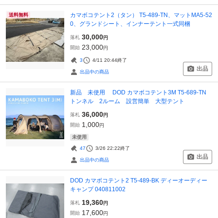
カマボコテント2（タン） T5-489-TN、マットMA5-52
送料無料
0、グランドシート、インナーテント一式同梱
30,000
落札
円
23,000
開始
円
3
4/11 20:44
終了
出品
出品中の商品
新品 未使用 DOD カマボコテント3M T5-689-TN
トンネル 2ルーム 設営簡単 大型テント
36,000
落札
円
1,000
開始
円
未使用
47
3/26 22:22
終了
出品
出品中の商品
DOD カマボコテント2 T5-489-BK ディーオーディー
キャンプ 040811002
19,360
落札
円
17,600
開始
円