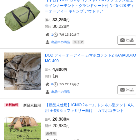
※インナーテント・グランドシート付 N-T5-628 ディ
ーオーディー キャンプ アウトドア
33,250
落札
円
30,228
開始
円
1
7/6 13:10
終了
出品
ストア
出品中の商品
DOD ディーオーディー カマボコテント2 KAMABOKO
MC-400
4,600
落札
円
1
開始
円
8
7/5 22:17
終了
出品
出品中の商品
【新品未使用】IGNIO 2ルーム トンネル型テント 4人
送料無料
用 全長6.6m ファミリー向け カマボコテント
20,980
落札
円
20,980
開始
円
未使用