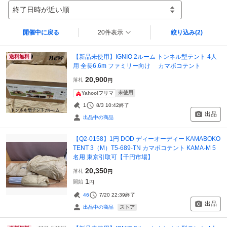
終了日時が近い順
開催中に戻る
20件表示
絞り込み
(2)
【新品未使用】IGNIO 2ルーム トンネル型テント 4人
送料無料
用 全長6.6m ファミリー向け カマボコテント
20,900
落札
円
未使用
Yahoo!フリマ
1
8/3 10:42
終了
出品
出品中の商品
【Q2-0158】1円 DOD ディーオーディー KAMABOKO
TENT 3（M）T5-689-TN カマボコテント KAMA-M 5
名用 東京引取可【千円市場】
20,350
落札
円
1
開始
円
46
7/20 22:39
終了
出品
ストア
出品中の商品