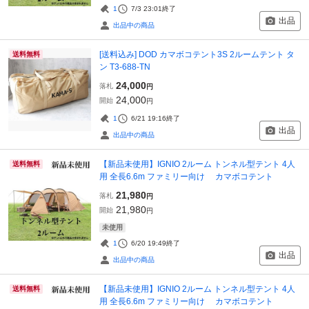
1
7/3 23:01
終了
出品
出品中の商品
[送料込み] DOD カマボコテント3S 2ルームテント タ
送料無料
ン T3-688-TN
24,000
落札
円
24,000
開始
円
1
6/21 19:16
終了
出品
出品中の商品
【新品未使用】IGNIO 2ルーム トンネル型テント 4人
送料無料
用 全長6.6m ファミリー向け カマボコテント
21,980
落札
円
21,980
開始
円
未使用
1
6/20 19:49
終了
出品
出品中の商品
【新品未使用】IGNIO 2ルーム トンネル型テント 4人
送料無料
用 全長6.6m ファミリー向け カマボコテント