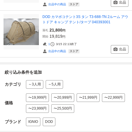
出品
ストア
出品中の商品
DOD カマボコテント3S タン T3-688-TN 2ルーム アウ
トドア キャンプ テント/タープ 040393001
21,800
落札
円
19,819
開始
円
1
3/15 22:13
終了
出品
ストア
出品中の商品
絞り込み条件を追加
カテゴリ
～3人用
～5人用
〜19,999円
〜20,999円
〜21,999円
〜22,999円
価格
〜23,999円
〜25,500円
ブランド
IGNIO
DOD