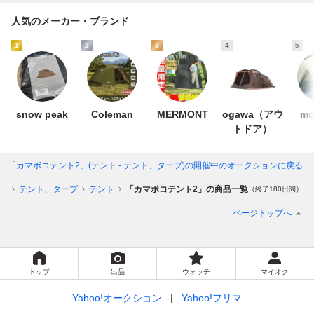
人気のメーカー・ブランド
1
2
3
4
5
snow peak
Coleman
MERMONT
ogawa（アウ
mo
トドア）
「カマボコテント2」(テント - テント、タープ)
の開催中のオークションに戻る
品
テント、タープ
テント
「カマボコテント2」の商品一覧
（終了180日間）
ページトップへ
トップ
出品
ウォッチ
マイオク
Yahoo!オークション
Yahoo!フリマ