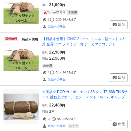
21,000
落札
円
未使用
Yahoo!フリマ
1
6/20 16:43
終了
出品
出品中の商品
【新品未使用】IGNIO 2ルーム トンネル型テント 4人
送料無料
用 全長6.6m ファミリー向け カマボコテント
22,980
落札
円
22,980
開始
円
未使用
1
6/14 10:31
終了
出品
出品中の商品
☆美品☆ DOD カマボコテント3S タン T3-688-TN Sサ
イズ 跳ね上げポールセット テント 2ルーム キャンプ
22,488
落札
円
1
開始
円
33
6/7 22:22
終了
出品
ストア
出品中の商品