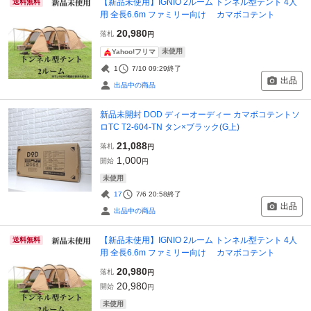
【新品未使用】IGNIO 2ルーム トンネル型テント 4人
送料無料
用 全長6.6m ファミリー向け カマボコテント
20,980
落札
円
未使用
Yahoo!フリマ
1
7/10 09:29
終了
出品
出品中の商品
新品未開封 DOD ディーオーディー カマボコテントソ
ロTC T2-604-TN タン×ブラック(G上)
21,088
落札
円
1,000
開始
円
未使用
17
7/6 20:58
終了
出品
出品中の商品
【新品未使用】IGNIO 2ルーム トンネル型テント 4人
送料無料
用 全長6.6m ファミリー向け カマボコテント
20,980
落札
円
20,980
開始
円
未使用