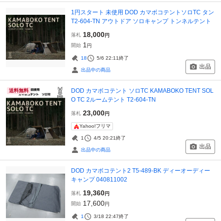
1円スタート 未使用 DOD カマボコテントソロTC タン
T2-604-TN アウトドア ソロキャンプ トンネルテント
18,000
落札
円
1
開始
円
18
5/6 22:11
終了
出品
出品中の商品
DOD カマボコテント ソロTC KAMABOKO TENT SOL
送料無料
O TC 2ルームテント T2-604-TN
23,000
落札
円
Yahoo!フリマ
1
4/5 20:21
終了
出品
出品中の商品
DOD カマボコテント2 T5-489-BK ディーオーディー
キャンプ 040811002
19,360
落札
円
17,600
開始
円
1
3/18 22:47
終了