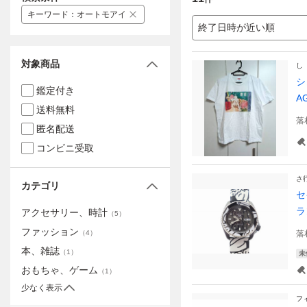
キーワード
：
オートモアイ
終了日時が近い順
対象商品
し
シ
鑑定付き
A
送料無料
落
匿名配送
コンビニ受取
さ
カテゴリ
セ
ラ
アクセサリー、時計
（
5
）
ファッション
（
4
）
落
本、雑誌
（
1
）
未
おもちゃ、ゲーム
（
1
）
少なく表示
フ