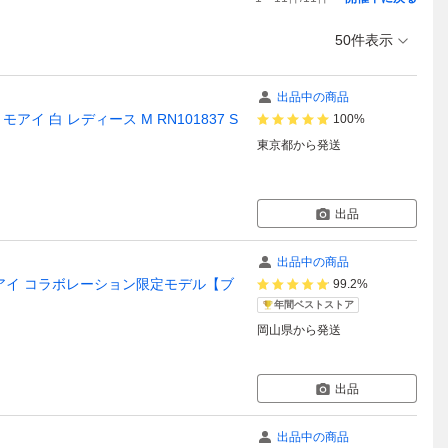
50件表示
出品中の商品
モアイ 白 レディース M RN101837 S
100%
東京都
から発送
出品
出品中の商品
巻 オートモアイ コラボレーション限定モデル【ブ
99.2%
年間ベストストア
岡山県
から発送
出品
出品中の商品