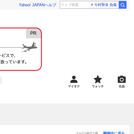
Yahoo! JAPAN
ヘルプ
今村聖奈 負傷
マイオク
ウォッチ
出品
1
〜
11
件/
11
件
開催中に戻る