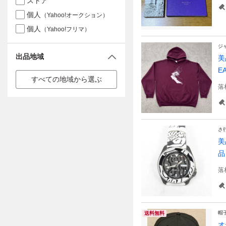
ストア
個人
（Yahoo!オークション）
個人
（Yahoo!フリマ）
ジ
出品地域
美
E
すべての地域から選ぶ
落
さ
美
品
落
帽
送料無料
オ