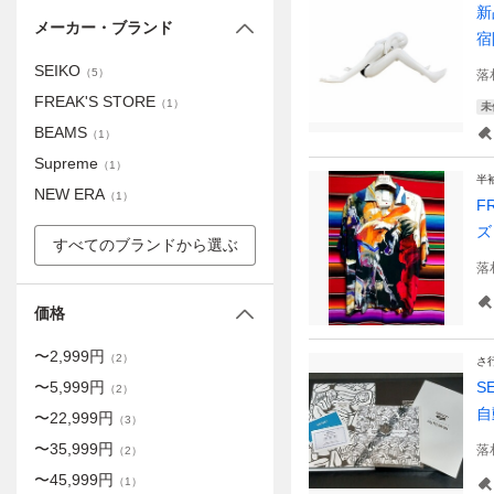
新
メーカー・ブランド
宿
SEIKO
（
5
）
落
FREAK'S STORE
（
1
）
未
BEAMS
（
1
）
Supreme
（
1
）
半
NEW ERA
（
1
）
F
ズ
すべてのブランドから選ぶ
落
価格
〜
2,999
円
（
2
）
さ
〜
5,999
円
S
（
2
）
自
〜
22,999
円
（
3
）
〜
35,999
円
落
（
2
）
〜
45,999
円
（
1
）