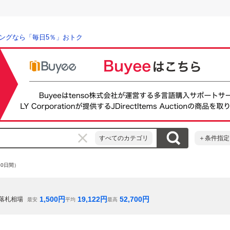
ングなら「毎日5％」おトク
すべてのカテゴリ
＋条件指定
80日間）
1,500
円
19,122
円
52,700
円
落札相場
最安
平均
最高