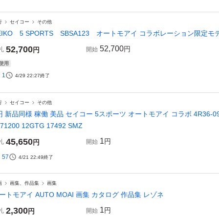
行
セイコー
その他
EIKO 5 SPORTS SBSA123 オートモアイ コラボレーション限定モ
52,700
52,700
円
札
円
開始
使用
1
4/29 22:27
終了
行
セイコー
その他
円 新品同様 稼働 美品 セイコー 5スポーツ オートモアイ コラボ 4R36-0
671200 12GTG 17492 SMZ
45,650
1
円
札
円
開始
57
4/21 22:49
終了
画
画集、作品集
画集
ートモアイ AUTO MOAI 画集 カタログ 作品集 レゾネ
2,300
1
円
札
円
開始