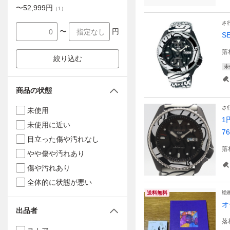
〜
52,999
円
（
1
）
さ
〜
円
S
落
絞り込む
未
商品の状態
さ
未使用
1
未使用に近い
7
目立った傷や汚れなし
落
やや傷や汚れあり
傷や汚れあり
全体的に状態が悪い
絵
送料無料
オ
出品者
落