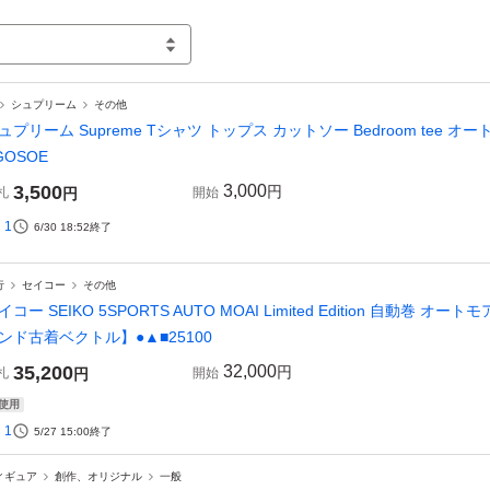
シュプリーム
その他
ュプリーム Supreme Tシャツ トップス カットソー Bedroom tee オート
GOSOE
3,500
3,000
円
札
円
開始
1
6/30 18:52
終了
行
セイコー
その他
イコー SEIKO 5SPORTS AUTO MOAI Limited Edition 自動
ンド古着ベクトル】●▲■25100
35,200
32,000
円
札
円
開始
使用
1
5/27 15:00
終了
ィギュア
創作、オリジナル
一般