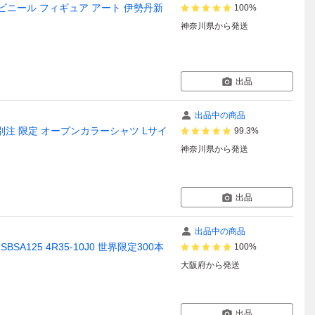
 ソフトビニール フィギュア アート 伊勢丹新
100%
神奈川県
から発送
出品
出品中の商品
イン別注 限定 オープンカラーシャツ Lサイ
99.3%
神奈川県
から発送
出品
出品中の商品
SA125 4R35-10J0 世界限定300本
100%
大阪府
から発送
出品