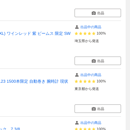
出品
出品中の商品
L) ワインレッド 紫 ビームス 限定 SW
100%
埼玉県
から発送
出品
出品中の商品
123 1500本限定 自動巻き 腕時計 現状
100%
東京都
から発送
出品
出品中の商品
ック 7 3/8
100%