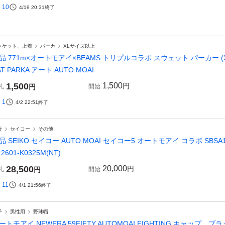
10
4/19 20:31
終了
ャケット、上着
パーカ
XLサイズ以上
品 771m×オートモアイ×BEAMS トリプルコラボ スウェット パーカー (X
AT PARKA アート AUTO MOAI
1,500
1,500
円
札
円
開始
1
4/2 22:51
終了
行
セイコー
その他
品 SEIKO セイコー AUTO MOAI セイコー5 オートモアイ コラボ SBSA
 2601-K0325M(NT)
28,500
20,000
円
札
円
開始
11
4/1 21:56
終了
子
男性用
野球帽
ートモアイ NEWERA 59FIFTY AUTOMOAI FIGHTING キャップ ブラ