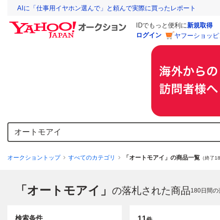
AIに「仕事用イヤホン選んで」と頼んで実際に買ったレポート
IDでもっと便利に
新規取得
ログイン
ヤフーショッピ
オークショントップ
すべてのカテゴリ
「オートモアイ」の商品一覧
（終了1
「オートモアイ」
の落札された商品
180
日間の
検索条件
11
件