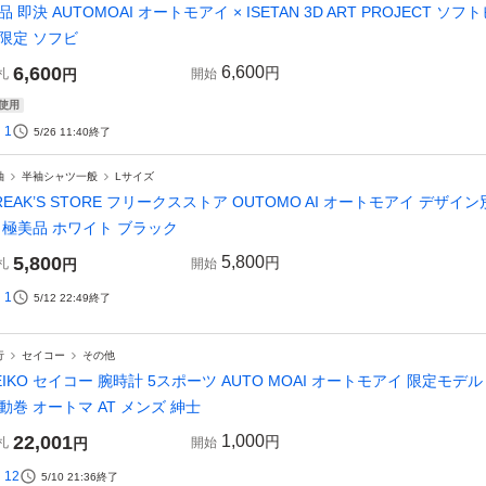
品 即決 AUTOMOAI オートモアイ × ISETAN 3D ART PROJECT
限定 ソフビ
6,600
6,600
円
札
円
開始
使用
1
5/26 11:40
終了
袖
半袖シャツ一般
Lサイズ
REAK’S STORE フリークスストア OUTOMO AI オートモアイ デザ
 極美品 ホワイト ブラック
5,800
5,800
円
札
円
開始
1
5/12 22:49
終了
行
セイコー
その他
EIKO セイコー 腕時計 5スポーツ AUTO MOAI オートモアイ 限定モデル SB
動巻 オートマ AT メンズ 紳士
22,001
1,000
円
札
円
開始
12
5/10 21:36
終了