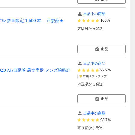
出品中の商品
デル 数量限定 1,500 本 正規品★
100%
大阪府
から発送
出品
出品中の商品
9Z0 AT/自動巻 黒文字盤 メンズ腕時計
97.9%
年間ベストストア
埼玉県
から発送
出品
出品中の商品
98.7%
東京都
から発送