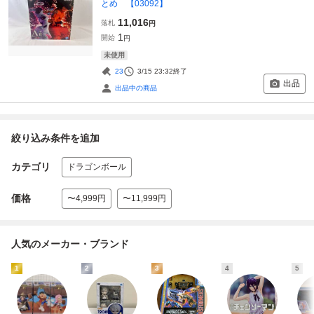
とめ 【03092】
11,016
落札
円
1
開始
円
未使用
23
3/15 23:32
終了
出品
出品中の商品
絞り込み条件を追加
カテゴリ
ドラゴンボール
価格
〜4,999円
〜11,999円
人気のメーカー・ブランド
1
2
3
4
5