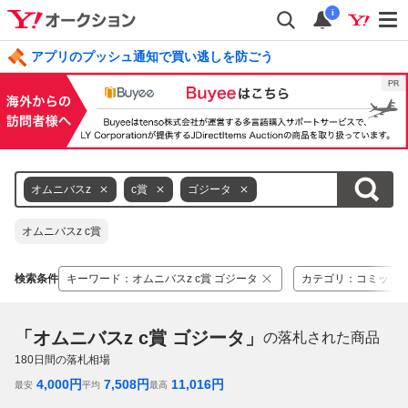
i
アプリのプッシュ通知で買い逃しを防ごう
オムニバスz
c賞
ゴジータ
オムニバスz c賞
検索条件
キーワード
：
オムニバスz c賞 ゴジータ
カテゴリ
：
コミック
「オムニバスz c賞 ゴジータ」
の落札された商品
180
日間の落札相場
4,000
円
7,508
円
11,016
円
最安
平均
最高