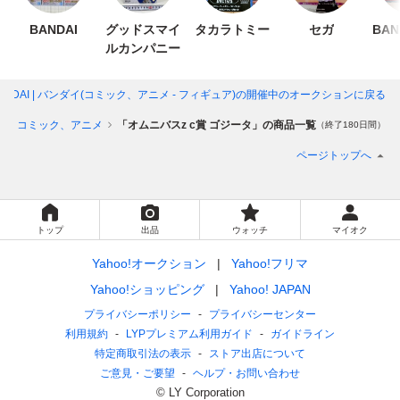
BANDAI
グッドスマイ
タカラトミー
セガ
BAN
ルカンパニー
NDAI | バンダイ(コミック、アニメ - フィギュア)
の開催中のオークションに戻る
ア
コミック、アニメ
「オムニバスz c賞 ゴジータ」の商品一覧
（終了180日間）
ページトップへ
トップ
出品
ウォッチ
マイオク
Yahoo!オークション
Yahoo!フリマ
Yahoo!ショッピング
Yahoo! JAPAN
プライバシーポリシー
プライバシーセンター
利用規約
LYPプレミアム利用ガイド
ガイドライン
特定商取引法の表示
ストア出店について
ご意見・ご要望
ヘルプ・お問い合わせ
© LY Corporation