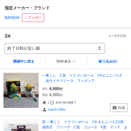
指定メーカー・ブランド
BANDAI
＋フォロー
2
1
〜
2
件/
2
件
件
終了日時が近い順
開催中に戻る
50件表示
絞り込み
(2)
一番くじ C賞 ドラゴンボール VSオムニバスZ
超サイヤゴジータ フィギュア
4,000
落札
円
4,000
開始
円
1
3/23 08:45
終了
出品
出品中の商品
⑥ 一番くじ ドラゴンボール VS オムニバスZ A賞
孫悟空 フリーザ C賞 ゴジータ F賞 デンデ ま