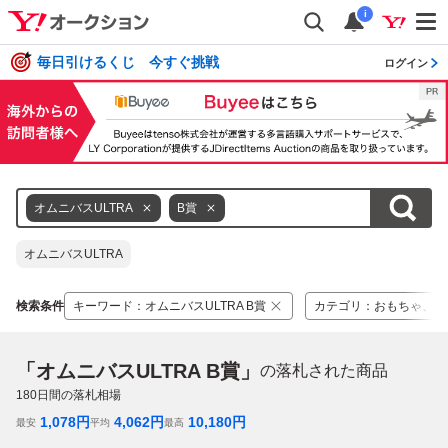
i
毎日引けるくじ 今すぐ挑戦
ログイン
オムニバスULTRA
B賞
オムニバスULTRA
検索条件
キーワード
：
オムニバスULTRA B賞
カテゴリ
：
おもちゃ、ゲ
「オムニバスULTRA B賞」
の落札された商品
180
日間の落札相場
1,078
円
4,062
円
10,180
円
最安
平均
最高