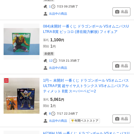
1
7/23 09:25
終了
出品
出品中の商品
084)未開封 一番くじ ドラゴンボール VSオムニバスU
LTRA B賞 ピッコロ (潜在能力解放) フィギュア
1,100
落札
円
1
開始
円
未使用
12
7/19 21:35
終了
出品
出品中の商品
1円～ 未開封 一番くじ ドラゴンボール VSオムニバス
ULTRA F賞 超サイヤ人トランクス VSオムニバスアル
ティメット B賞 スーパーベビー2
5,061
落札
円
1
開始
円
8
7/17 22:24
終了
出品
年間ベストストア
出品中の商品
H736H 106 一番くじ ドラゴンボール VSオムニバスU