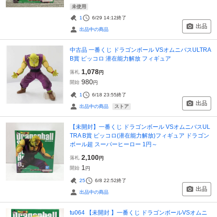
未使用
1
6/29 14:12
終了
出品
出品中の商品
中古品 一番くじ ドラゴンボール VSオムニバスULTRA
B賞 ピッコロ 潜在能力解放 フィギュア
1,078
落札
円
980
開始
円
1
6/18 23:55
終了
出品
ストア
出品中の商品
【未開封】一番くじ ドラゴンボール VSオムニバスUL
TRA B賞 ピッコロ(潜在能力解放)フィギュア ドラゴン
ボール超 スーパーヒーロー 1円～
2,100
落札
円
1
開始
円
25
6/8 22:52
終了
出品
出品中の商品
tu064 【未開封 】一番くじ ドラゴンボールVSオムニ