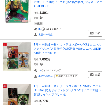
バスULTRA B賞 ピッコロ(潜在能力解放) フィギュア M
ASTERLISE
1,801
落札
円
1
開始
円
未使用
38
6/6 21:40
終了
出品
出品中の商品
1円～ 未開封 一番くじ ドラゴンボール VSオムニバス
アメイジング A賞 孫悟空&孫悟飯 VSオムニバスULTR
A B賞 ピッコロ 他
7,092
落札
円
1
開始
円
17
6/3 22:15
終了
出品
年間ベストストア
出品中の商品
1円～ 未開封 一番くじ ドラゴンボール VSオムニバス
ULTRA F賞 超サイヤ人トランクス VSオムニバス超 B
賞 超サイヤ人ブロリー 他
5,775
落札
円