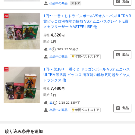
出品
ストア
出品中の商品
1円〜 一番くじドラゴンボールVSオムニバスULTRA B
賞ピッコロ潜在能力解放 VSオムニバスグレイト E賞
メカフリーザー MASTERLISE 他
4,320
落札
円
1
開始
円
8
3/29 22:56
終了
出品
年間ベストストア
出品中の商品
1円〜 訳あり 一番くじ ドラゴンボール VSオムニバス
ULTRA 等 B賞 ピッコロ 潜在能力解放 F賞 超サイヤ人
トランクス 他
7,480
落札
円
1
開始
円
11
2/18 22:33
終了
出品
年間ベストストア
出品中の商品
絞り込み条件を追加