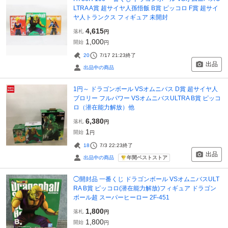
LTRA A賞 超サイヤ人孫悟飯 B賞 ピッコロ F賞 超サイ
ヤ人トランクス フィギュア 未開封
4,615
落札
円
1,000
開始
円
20
7/17 21:23
終了
出品
出品中の商品
1円～ ドラゴンボール VSオムニバス D賞 超サイヤ人
ブロリー フルパワー VSオムニバスULTRA B賞 ピッコ
ロ（潜在能力解放）他
6,380
落札
円
1
開始
円
18
7/3 22:23
終了
出品
年間ベストストア
出品中の商品
◯開封品 一番くじ ドラゴンボール VSオムニバスULT
RA B賞 ピッコロ(潜在能力解放)フィギュア ドラゴン
ボール超 スーパーヒーロー 2F-451
1,800
落札
円
1,800
開始
円