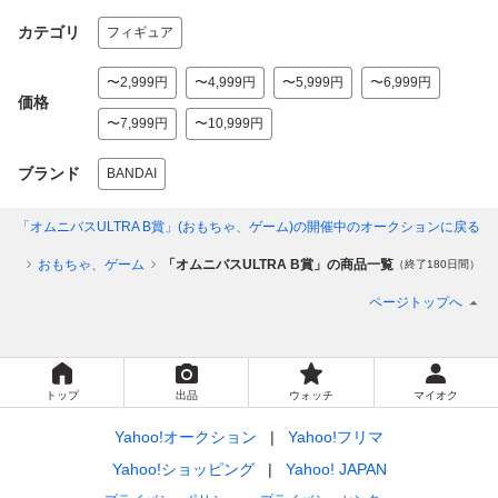
カテゴリ
フィギュア
〜2,999円
〜4,999円
〜5,999円
〜6,999円
価格
〜7,999円
〜10,999円
ブランド
BANDAI
「オムニバスULTRA B賞」(おもちゃ、ゲーム)
の開催中のオークションに戻る
ゴリ
おもちゃ、ゲーム
「オムニバスULTRA B賞」の商品一覧
（終了180日間）
ページトップへ
トップ
出品
ウォッチ
マイオク
Yahoo!オークション
Yahoo!フリマ
Yahoo!ショッピング
Yahoo! JAPAN