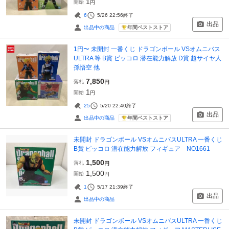
1
開始
円
6
5/26 22:56
終了
出品
年間ベストストア
出品中の商品
1円〜 未開封 一番くじ ドラゴンボール VSオムニバス
ULTRA 等 B賞 ピッコロ 潜在能力解放 D賞 超サイヤ人
孫悟空 他
7,850
落札
円
1
開始
円
25
5/20 22:40
終了
出品
年間ベストストア
出品中の商品
未開封 ドラゴンボール VSオムニバスULTRA 一番くじ
B賞 ピッコロ 潜在能力解放 フィギュア NO1661
1,500
落札
円
1,500
開始
円
1
5/17 21:39
終了
出品
出品中の商品
未開封 ドラゴンボール VSオムニバスULTRA 一番くじ