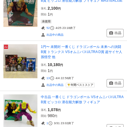
B賞 ピッコロ 潜在能力解放 フィギュア MASTERLISE
2,100
落札
円
1
開始
円
未使用
52
4/25 23:18
終了
出品
出品中の商品
1円〜 未開封 一番くじ ドラゴンボール 未来への決闘
B賞 トランクス VSオムニバスULTRA D賞 超サイヤ人
孫悟空 他
10,180
落札
円
1
開始
円
13
4/4 22:56
終了
出品
年間ベストストア
出品中の商品
中古品 一番くじ ドラゴンボール VSオムニバスULTRA
B賞 ピッコロ 潜在能力解放 フィギュア
1,078
落札
円
980
開始
円
1
3/31 23:02
終了