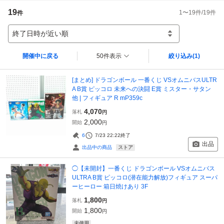
19
1
〜
19
件/
19
件
件
終了日時が近い順
開催中に戻る
50件表示
絞り込み
(1)
[まとめ] ドラゴンボール 一番くじ VSオムニバスULTR
A B賞 ピッコロ 未来への決闘 E賞 ミスター・サタン
他 | フィギュア R mP359c
4,070
落札
円
2,000
開始
円
6
7/23 22:22
終了
出品
ストア
出品中の商品
◯【未開封】一番くじ ドラゴンボール VSオムニバス
ULTRA B賞 ピッコロ(潜在能力解放)フィギュア スーパ
ーヒーロー 箱日焼けあり 3F
1,800
落札
円
1,800
開始
円
未使用