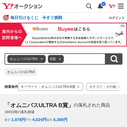
i
毎日引けるくじ 今すぐ挑戦
ログイン
オムニバスULTRA
B賞
オムニバスULTRA
検索条件
キーワード
：
オムニバスULTRA B賞
カテゴリ
：
その他
「オムニバスULTRA B賞」
の落札された商品
180
日間の落札相場
1,078
円
4,024
円
6,380
円
最安
平均
最高