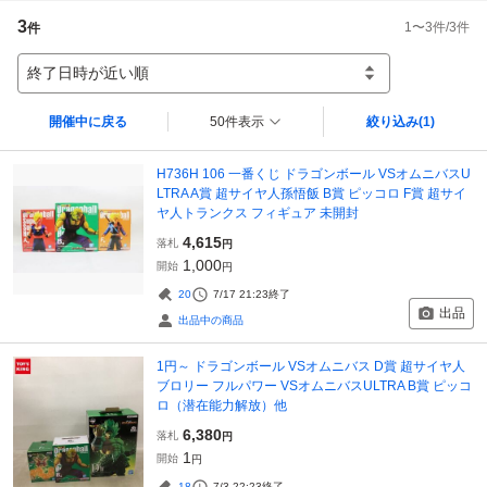
3
1
〜
3
件/
3
件
件
終了日時が近い順
開催中に戻る
50件表示
絞り込み
(1)
H736H 106 一番くじ ドラゴンボール VSオムニバスU
LTRA A賞 超サイヤ人孫悟飯 B賞 ピッコロ F賞 超サイ
ヤ人トランクス フィギュア 未開封
4,615
落札
円
1,000
開始
円
20
7/17 21:23
終了
出品
出品中の商品
1円～ ドラゴンボール VSオムニバス D賞 超サイヤ人
ブロリー フルパワー VSオムニバスULTRA B賞 ピッコ
ロ（潜在能力解放）他
6,380
落札
円
1
開始
円
18
7/3 22:23
終了