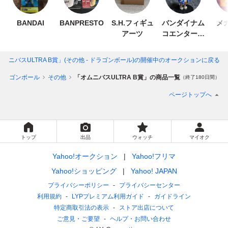
BANDAI
BANPRESTO
S.H.フィギュ
バンダイナム
メ
アーツ
コエンターテ
インメント
ムニバスULTRA B賞」(その他 - ドラゴンボール)
の開催中のオークションに戻る
ドラゴンボール
その他
「オムニバスULTRA B賞」の商品一覧
（終了180日間）
ページトップへ
トップ
出品
ウォッチ
マイオク
Yahoo!オークション
Yahoo!フリマ
Yahoo!ショッピング
Yahoo! JAPAN
プライバシーポリシー
プライバシーセンター
利用規約
LYPプレミアム利用ガイド
ガイドライン
特定商取引法の表示
ストア出店について
ご意見・ご要望
ヘルプ・お問い合わせ