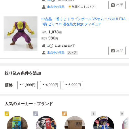
出品
年間ベストストア
出品中の商品
中古品 一番くじ ドラゴンボール VSオムニバスULTRA
B賞 ピッコロ 潜在能力解放 フィギュア
1,078
落札
円
980
開始
円
1
6/18 23:55
終了
出品
ストア
出品中の商品
絞り込み条件を追加
価格
〜1,999円
〜4,999円
〜6,999円
人気のメーカー・ブランド
1
2
3
4
5