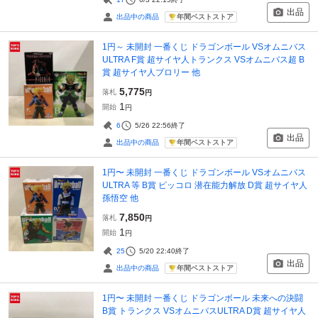
出品
年間ベストストア
出品中の商品
1円～ 未開封 一番くじ ドラゴンボール VSオムニバス
ULTRA F賞 超サイヤ人トランクス VSオムニバス超 B
賞 超サイヤ人ブロリー 他
5,775
落札
円
1
開始
円
6
5/26 22:56
終了
出品
年間ベストストア
出品中の商品
1円〜 未開封 一番くじ ドラゴンボール VSオムニバス
ULTRA 等 B賞 ピッコロ 潜在能力解放 D賞 超サイヤ人
孫悟空 他
7,850
落札
円
1
開始
円
25
5/20 22:40
終了
出品
年間ベストストア
出品中の商品
1円〜 未開封 一番くじ ドラゴンボール 未来への決闘
B賞 トランクス VSオムニバスULTRA D賞 超サイヤ人