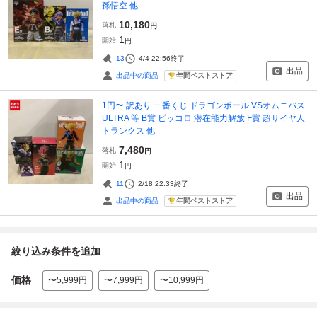
孫悟空 他
10,180
落札
円
1
開始
円
13
4/4 22:56
終了
出品
年間ベストストア
出品中の商品
1円〜 訳あり 一番くじ ドラゴンボール VSオムニバス
ULTRA 等 B賞 ピッコロ 潜在能力解放 F賞 超サイヤ人
トランクス 他
7,480
落札
円
1
開始
円
11
2/18 22:33
終了
出品
年間ベストストア
出品中の商品
絞り込み条件を追加
価格
〜5,999円
〜7,999円
〜10,999円