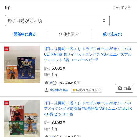
6
1
〜
6
件/
6
件
件
終了日時が近い順
開催中に戻る
50件表示
絞り込み
(1)
1円～ 未開封 一番くじ ドラゴンボール VSオムニバス
ULTRA F賞 超サイヤ人トランクス VSオムニバスアル
ティメット B賞 スーパーベビー2
5,061
落札
円
1
開始
円
8
7/17 22:24
終了
出品
年間ベストストア
出品中の商品
1円～ 未開封 一番くじ ドラゴンボール VSオムニバス
アメイジング A賞 孫悟空&孫悟飯 VSオムニバスULTR
A B賞 ピッコロ 他
7,092
落札
円
1
開始
円
17
6/3 22:15
終了