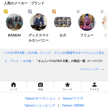
人気のメーカー・ブランド
1
2
3
4
5
BANDAI
グッドスマイ
セガ
フリュー
タ
ルカンパニー
ニバスULTRA B賞」(その他 - コミック、アニメ)
の開催中のオークションに戻る
ミック、アニメ
その他
「オムニバスULTRA B賞」の商品一覧
（終了180日間）
ページトップへ
トップ
出品
ウォッチ
マイオク
Yahoo!オークション
Yahoo!フリマ
Yahoo!ショッピング
Yahoo! JAPAN