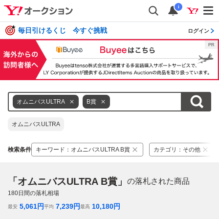
i
毎日引けるくじ 今すぐ挑戦
ログイン
オムニバスULTRA
B賞
オムニバスULTRA
検索条件
キーワード
：
オムニバスULTRA B賞
カテゴリ
：
その他
「オムニバスULTRA B賞」
の落札された商品
180
日間の落札相場
5,061
円
7,239
円
10,180
円
最安
平均
最高