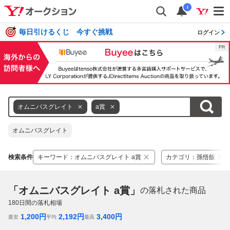
i
毎日引けるくじ 今すぐ挑戦
ログイン
オムニバスグレイト
a賞
オムニバスグレイト
検索条件
キーワード
：
オムニバスグレイト a賞
カテゴリ
：
孫悟飯
「オムニバスグレイト a賞」
の落札された商品
180
日間の落札相場
1,200
円
2,192
円
3,400
円
最安
平均
最高