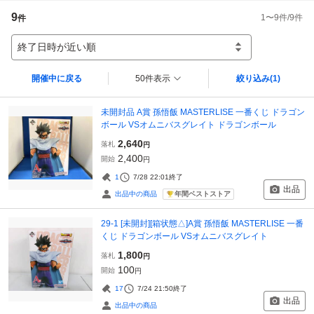
9
1
〜
9
件/
9
件
件
終了日時が近い順
開催中に戻る
50件表示
絞り込み
(1)
未開封品 A賞 孫悟飯 MASTERLISE 一番くじ ドラゴン
ボール VSオムニバスグレイト ドラゴンボール
2,640
落札
円
2,400
開始
円
1
7/28 22:01
終了
出品
年間ベストストア
出品中の商品
29-1 [未開封][箱状態△]A賞 孫悟飯 MASTERLISE 一番
くじ ドラゴンボール VSオムニバスグレイト
1,800
落札
円
100
開始
円
17
7/24 21:50
終了
出品
出品中の商品