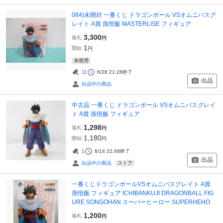
084)未開封 一番くじ ドラゴンボール VSオムニバスグ
レイト A賞 孫悟飯 MASTERLISE フィギュア
3,300
落札
円
1
開始
円
未使用
11
6/28 21:26
終了
出品
出品中の商品
中古品 一番くじ ドラゴンボール VSオムニバスグレイ
ト A賞 孫悟飯 フィギュア
1,298
落札
円
1,180
開始
円
1
6/14 22:48
終了
出品
ストア
出品中の商品
一番くじドラゴンボールVSオムニバスグレイト A賞
孫悟飯 フィギュア ICHIBANKUJI DRAGONBALL FIG
URE SONGOHAN スーパーヒーロー SUPERHEHO
1,200
落札
円