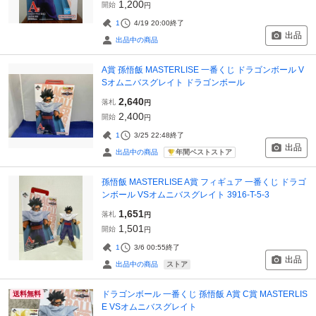
1,200
開始
円
1
4/19 20:00
終了
出品
出品中の商品
A賞 孫悟飯 MASTERLISE 一番くじ ドラゴンボール V
Sオムニバスグレイト ドラゴンボール
2,640
落札
円
2,400
開始
円
1
3/25 22:48
終了
出品
年間ベストストア
出品中の商品
孫悟飯 MASTERLISE A賞 フィギュア 一番くじ ドラゴ
ンボール VSオムニバスグレイト 3916-T-5-3
1,651
落札
円
1,501
開始
円
1
3/6 00:55
終了
出品
ストア
出品中の商品
ドラゴンボール 一番くじ 孫悟飯 A賞 C賞 MASTERLIS
送料無料
E VSオムニバスグレイト