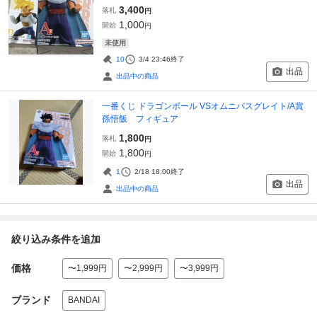
3,400
落札
円
1,000
開始
円
未使用
10
3/4 23:46
終了
出品
出品中の商品
一番くじ ドラゴンボール VSオムニバスグレイト/A賞
孫悟飯 フィギュア
1,800
落札
円
1,800
開始
円
1
2/18 18:00
終了
出品
出品中の商品
絞り込み条件を追加
価格
〜1,999円
〜2,999円
〜3,999円
ブランド
BANDAI