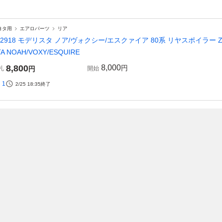
ヨタ用
エアロパーツ
リア
02918 モデリスタ ノア/ヴォクシー/エスクァイア 80系 リヤスポイラー ZRR8
TA NOAH/VOXY/ESQUIRE
8,800
8,000
円
札
円
開始
1
2/25 18:35
終了