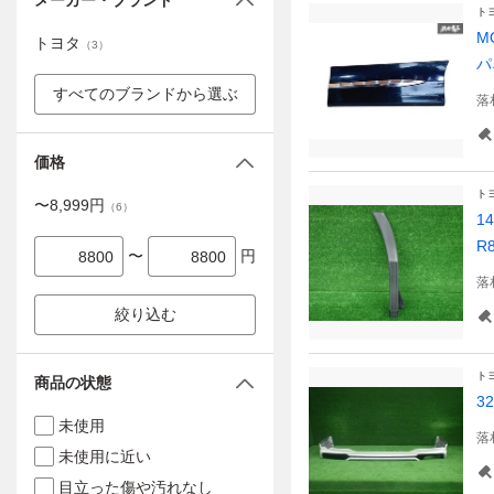
メーカー・ブランド
ト
M
トヨタ
（
3
）
パ
すべてのブランドから選ぶ
落
価格
ト
〜
8,999
円
（
6
）
1
R
〜
円
落
絞り込む
ト
商品の状態
3
未使用
落
未使用に近い
目立った傷や汚れなし