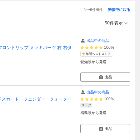
1
〜
6
件/
6
件
開催中に戻る
50件表示
出品中の商品
期 フロントリップ メッキパーツ 右 右側
100%
年間ベストストア
愛知県
から発送
出品
出品中の商品
サイドスカート フェンダー クォーター
100%
ストア
福島県
から発送
出品