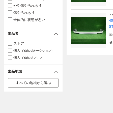
やや傷や汚れあり
傷や汚れあり
ト
全体的に状態が悪い
4
S
出品者
落
ストア
個人
（Yahoo!オークション）
個人
（Yahoo!フリマ）
出品地域
すべての地域から選ぶ