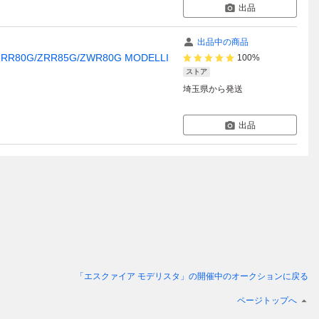
出品
出品中の商品
0G/ZRR85G/ZWR80G MODELLI
100%
ストア
埼玉県
から発送
出品
「エスクァイア モデリスタ」
の開催中のオークションに戻る
ページトップへ