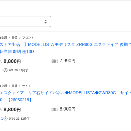
ヨタ用
外装
フロント
ストア出品！】MODELLISTA モデリスタ ZRR80G エスクァイア 後
転席側 即納 棚13D
8,800
7,990
円
札
円
開始
1
6/9 20:43
終了
ヨタ用
外装
サイド
エスクァイア リア右サイドパネル◆MODELLISTA◆ZWR80G 
70 【26050219】
8,800
8,000
円
札
円
開始
1
5/26 21:32
終了