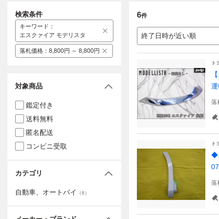
検索条件
6
件
キーワード
：
エスクァイア モデリスタ
終了日時が近い順
落札価格
：
8,800円 ～ 8,800円
ト
【
対象商品
運
落
鑑定付き
送料無料
匿名配送
ト
コンビニ受取
◆
0
カテゴリ
落
自動車、オートバイ
（
6
）