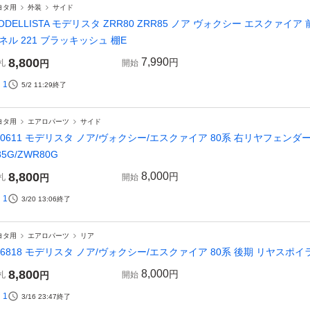
ヨタ用
外装
サイド
ODELLISTA モデリスタ ZRR80 ZRR85 ノア ヴォクシー エスクァイ
ネル 221 ブラッキッシュ 棚E
8,800
7,990
円
札
円
開始
1
5/2 11:29
終了
ヨタ用
エアロパーツ
サイド
40611 モデリスタ ノア/ヴォクシー/エスクァイア 80系 右リヤフェンダー
85G/ZWR80G
8,800
8,000
円
札
円
開始
1
3/20 13:06
終了
ヨタ用
エアロパーツ
リア
26818 モデリスタ ノア/ヴォクシー/エスクァイア 80系 後期 リヤスポイラー 
8,800
8,000
円
札
円
開始
1
3/16 23:47
終了