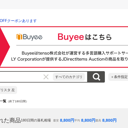
％OFFクーポンあります
すべてのカテゴリ
＋条件指定
リスタ 左
一覧
（終了180日間）
れた商品
8,800
円
8,800
円
8,800
円
180
日間の落札相場
最安
平均
最高