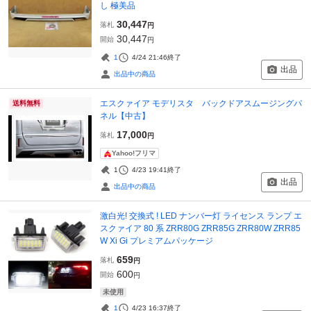
し 極美品
30,447
落札
円
30,447
開始
円
1
4/24 21:46
終了
出品
出品中の商品
エスクァイア モデリスタ バックドアスムージングパ
送料無料
ネル【中古】
17,000
落札
円
Yahoo!フリマ
1
4/23 19:41
終了
出品
出品中の商品
激白光! 交換式 ! LED ナンバー灯 ライセンス ランプ エ
スクァイア 80 系 ZRR80G ZRR85G ZRR80W ZRR85
W Xi Gi プレミアムパッケージ
659
落札
円
600
開始
円
未使用
1
4/23 16:37
終了