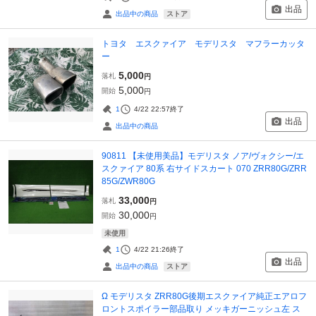
出品
ストア
出品中の商品
トヨタ エスクァイア モデリスタ マフラーカッタ
ー
5,000
落札
円
5,000
開始
円
1
4/22 22:57
終了
出品
出品中の商品
90811 【未使用美品】モデリスタ ノア/ヴォクシー/エ
スクァイア 80系 右サイドスカート 070 ZRR80G/ZRR
85G/ZWR80G
33,000
落札
円
30,000
開始
円
未使用
1
4/22 21:26
終了
出品
ストア
出品中の商品
Ω モデリスタ ZRR80G後期エスクァイア純正エアロフ
ロントスポイラー部品取り メッキガーニッシュ左 ス