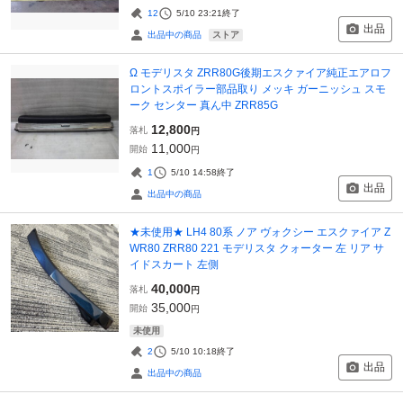
12
5/10 23:21
終了
出品
ストア
出品中の商品
Ω モデリスタ ZRR80G後期エスクァイア純正エアロフ
ロントスポイラー部品取り メッキ ガーニッシュ スモ
ーク センター 真ん中 ZRR85G
12,800
落札
円
11,000
開始
円
1
5/10 14:58
終了
出品
出品中の商品
★未使用★ LH4 80系 ノア ヴォクシー エスクァイア Z
WR80 ZRR80 221 モデリスタ クォーター 左 リア サ
イドスカート 左側
40,000
落札
円
35,000
開始
円
未使用
2
5/10 10:18
終了
出品
出品中の商品