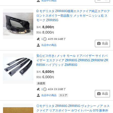
出品中の商品
Ω モデリスタ ZRR80G後期エスクァイア純正エアロフ
ロントスポイラー部品取り メッキガーニッシュ右 ス
モーク ZRR85G
8,000
落札
円
8,000
開始
円
1
4/25 09:14
終了
出品
出品中の商品
安心ビス付き♪ メッキ モール ドアバイザー サイドバ
イザー エスクァイア ZRR80G ZRR85G ZRR80W ZR
R85W ハイブリッド ZWR80G
6,600
落札
円
6,000
開始
円
未使用
1
4/24 23:10
終了
出品
ストア
出品中の商品
◎モデリスタ ZRR80G ZRR85G ヴォクシー ノア エス
クァイア リアスポイラー ホワイトパール 070 新車外