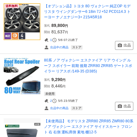
【オプション品】トヨタ 80 ヴォクシー 純正OP モデ
送料無料
リスタ ウイングダンサー6 18in 7J +52 PCD114.3 ト
ーヨー ナノエナジー3+ 215/45R18
89,800
落札
円
81,637
開始
円
1
5/6 07:21
終了
出品
ストア
出品中の商品
80系 ノア ヴォクシー エスクァイア リア ウイング ル
ーフ スポイラー 前期 後期 ZRR80 ZRR85 ゲートスポ
イラー リアスポ /149-35 (D385)
9,290
落札
円
8,446
開始
円
未使用
2
5/5 23:55
終了
出品
ストア
出品中の商品
【未使用品】 モデリスタ ZRR80 ZRR85 ZWR80 80系
ノア ヴォクシー エスクァイア サイドスカート フロン
ト 右 右側 運転席側 素地 棚12-5