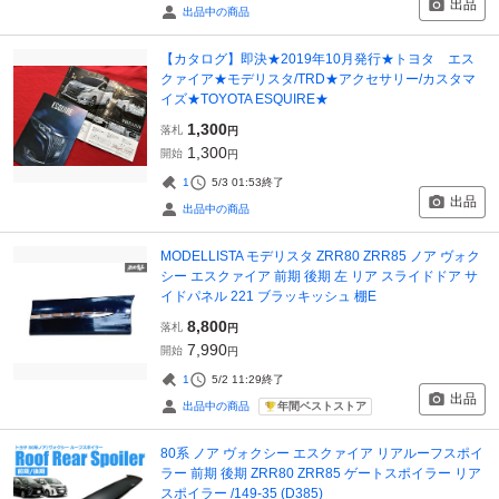
出品
出品中の商品
【カタログ】即決★2019年10月発行★トヨタ エス
クァイア★モデリスタ/TRD★アクセサリー/カスタマ
イズ★TOYOTA ESQUIRE★
1,300
落札
円
1,300
開始
円
1
5/3 01:53
終了
出品
出品中の商品
MODELLISTA モデリスタ ZRR80 ZRR85 ノア ヴォク
シー エスクァイア 前期 後期 左 リア スライドドア サ
イドパネル 221 ブラッキッシュ 棚E
8,800
落札
円
7,990
開始
円
1
5/2 11:29
終了
出品
年間ベストストア
出品中の商品
80系 ノア ヴォクシー エスクァイア リアルーフスポイ
ラー 前期 後期 ZRR80 ZRR85 ゲートスポイラー リア
スポイラー /149-35 (D385)