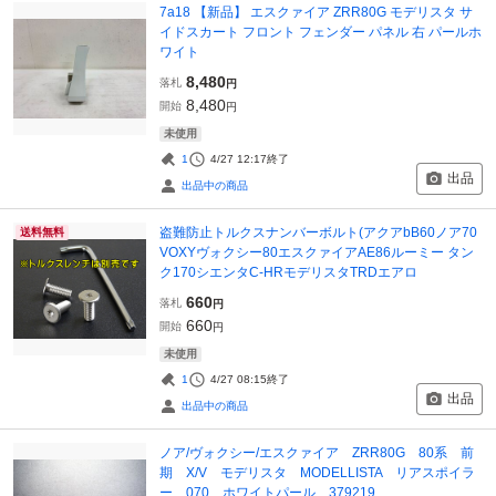
7a18 【新品】 エスクァイア ZRR80G モデリスタ サ
イドスカート フロント フェンダー パネル 右 パールホ
ワイト
8,480
落札
円
8,480
開始
円
未使用
1
4/27 12:17
終了
出品
出品中の商品
盗難防止トルクスナンバーボルト(アクアbB60ノア70
送料無料
VOXYヴォクシー80エスクァイアAE86ルーミー タン
ク170シエンタC-HRモデリスタTRDエアロ
660
落札
円
660
開始
円
未使用
1
4/27 08:15
終了
出品
出品中の商品
ノア/ヴォクシー/エスクァイア ZRR80G 80系 前
期 X/V モデリスタ MODELLISTA リアスポイラ
ー 070 ホワイトパール 379219