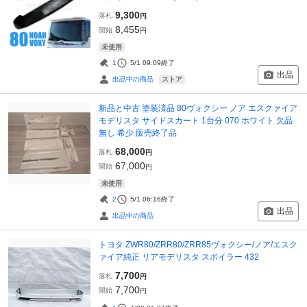
9,300
落札
円
8,455
開始
円
未使用
1
5/1 09:09
終了
出品
ストア
出品中の商品
新品と中古 塗装済品 80ヴォクシー ノア エスクァイア
モデリスタ サイドスカート 1台分 070 ホワイト 欠品
無し 希少 販売終了品
68,000
落札
円
67,000
開始
円
未使用
2
5/1 06:16
終了
出品
出品中の商品
トヨタ ZWR80/ZRR80/ZRR85ヴォクシー/ノア/エスク
ァイア純正 リアモデリスタ スポイラー 432
7,700
落札
円
7,700
開始
円