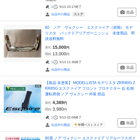
1
5/13 23:17
終了
出品
ストア
出品中の商品
80 ノア ヴォクシー エスクァイア（前期） モデ
リスタ バックドアリアガーニッシュ 未使用品 即
決送料無料
15,000
落札
円
13,000
開始
円
1
5/13 11:30
終了
出品
出品中の商品
【新品 未塗装】 MODELLISTA モデリスタ ZRR80G Z
RR85G エスクァイア フロント プロテクター 右 右側
運転席側 ノア ヴォクシー 外装 部品
4,389
落札
円
3,980
開始
円
1
5/13 02:06
終了
出品
年間ベストストア
出品中の商品
80系 ノア ヴォクシー エスクァイア リアルーフスポイ