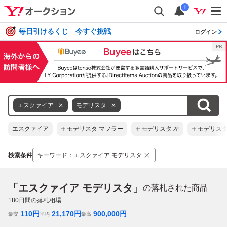
i
毎日引けるくじ 今すぐ挑戦
ログイン
エスクァイア
モデリスタ
エスクァイア
モデリスタ マフラー
モデリスタ 左
モデリスタ
検索条件
キーワード
：
エスクァイア モデリスタ
「エスクァイア モデリスタ」
の落札された商品
180
日間の落札相場
110
円
21,170
円
900,000
円
最安
平均
最高