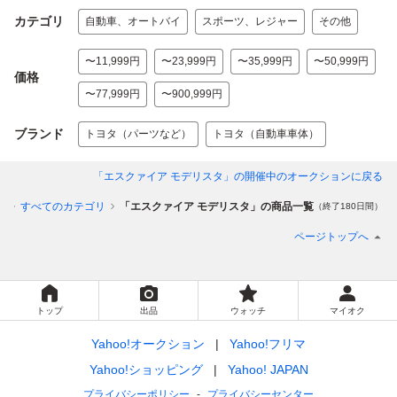
カテゴリ
自動車、オートバイ
スポーツ、レジャー
その他
〜11,999円
〜23,999円
〜35,999円
〜50,999円
価格
〜77,999円
〜900,999円
ブランド
トヨタ（パーツなど）
トヨタ（自動車車体）
「エスクァイア モデリスタ」
の開催中のオークションに戻る
プ
すべてのカテゴリ
「エスクァイア モデリスタ」の商品一覧
（終了180日間）
ページトップへ
トップ
出品
ウォッチ
マイオク
Yahoo!オークション
Yahoo!フリマ
Yahoo!ショッピング
Yahoo! JAPAN
プライバシーポリシー
プライバシーセンター