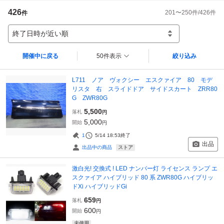
426
201
〜
250
件/
426
件
件
終了日時が近い順
開催中に戻る
50件表示
絞り込み
L711 ノア ヴォクシー エスクァイア 80 モデ
リスタ 右 スライドドア サイドスカート ZRR80
G ZWR80G
5,500
落札
円
5,000
開始
円
1
5/14 18:53
終了
出品
ストア
出品中の商品
激白光! 交換式 ! LED ナンバー灯 ライセンス ランプ エ
スクァイア ハイブリッド 80 系 ZWR80G ハイブリッ
ドXi ハイブリッドGi
659
落札
円
600
開始
円
未使用