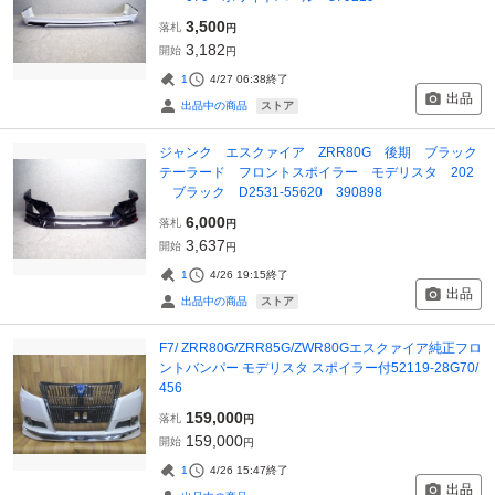
3,500
落札
円
3,182
開始
円
1
4/27 06:38
終了
出品
ストア
出品中の商品
ジャンク エスクァイア ZRR80G 後期 ブラック
テーラード フロントスポイラー モデリスタ 202
ブラック D2531-55620 390898
6,000
落札
円
3,637
開始
円
1
4/26 19:15
終了
出品
ストア
出品中の商品
F7/ ZRR80G/ZRR85G/ZWR80Gエスクァイア純正フロ
ントバンパー モデリスタ スポイラー付52119-28G70/
456
159,000
落札
円
159,000
開始
円
1
4/26 15:47
終了
出品