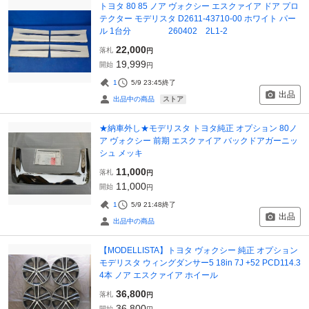
トヨタ 80 85 ノア ヴォクシー エスクァイア ドア プロ
テクター モデリスタ D2611-43710-00 ホワイト パー
ル 1台分 260402 2L1-2
22,000
落札
円
19,999
開始
円
1
5/9 23:45
終了
出品
ストア
出品中の商品
★納車外し★モデリスタ トヨタ純正 オプション 80ノ
ア ヴォクシー 前期 エスクァイア バックドアガーニッ
シュ メッキ
11,000
落札
円
11,000
開始
円
1
5/9 21:48
終了
出品
出品中の商品
【MODELLISTA】トヨタ ヴォクシー 純正 オプション
モデリスタ ウィングダンサー5 18in 7J +52 PCD114.3
4本 ノア エスクァイア ホイール
36,800
落札
円
36,800
開始