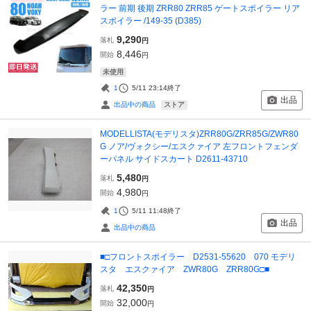
ラー 前期 後期 ZRR80 ZRR85 ゲートスポイラー リア
スポイラー /149-35 (D385)
9,290
落札
円
8,446
開始
円
未使用
1
5/11 23:14
終了
出品
ストア
出品中の商品
MODELLISTA(モデリスタ)ZRR80G/ZRR85G/ZWR80
G ノア/ヴォクシー/エスクァイア 左フロントフェンダ
ーパネル サイドスカート D2611-43710
5,480
落札
円
4,980
開始
円
1
5/11 11:48
終了
出品
出品中の商品
■□フロントスポイラー D2531-55620 070 モデリ
スタ エスクァイア ZWR80G ZRR80G□■
42,350
落札
円
32,000
開始
円