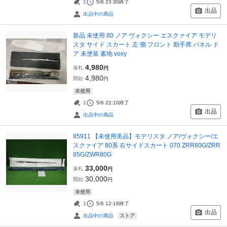
1
5/6 23:30
終了
出品
出品中の商品
新品 未使用 80 ノア ヴォクシー エスクァイア モデリ
スタ サイド スカート 左 側 フロント 助手席 パネル ド
ア 未塗装 素地 voxy
4,980
落札
円
4,980
開始
円
未使用
1
5/6 22:10
終了
出品
出品中の商品
85911 【未使用美品】モデリスタ ノア/ヴォクシー/エ
スクァイア 80系 右サイドスカート 070 ZRR80G/ZRR
85G/ZWR80G
33,000
落札
円
30,000
開始
円
未使用
1
5/6 12:18
終了
出品
ストア
出品中の商品