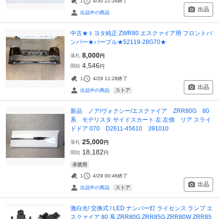
1
4/30 21:34
終了
出品
出品中の商品
中古★トヨタ純正 ZWR80 エスクァイア用 フロントバ
ンパー★パープル★52119-28G70★
8,000
落札
円
4,546
開始
円
1
4/29 11:28
終了
出品
ストア
出品中の商品
新品 ノア/ヴォクシー/エスクァイア ZRR80G 80
系 モデリスタ サイドスカート 左 左側 リア スライ
ドドア 070 D2611-45610 391010
25,000
落札
円
18,182
開始
円
未使用
1
4/29 00:46
終了
出品
ストア
出品中の商品
激白光! 交換式 ! LED ナンバー灯 ライセンス ランプ エ
スクァイア 80 系 ZRR80G ZRR85G ZRR80W ZRR85