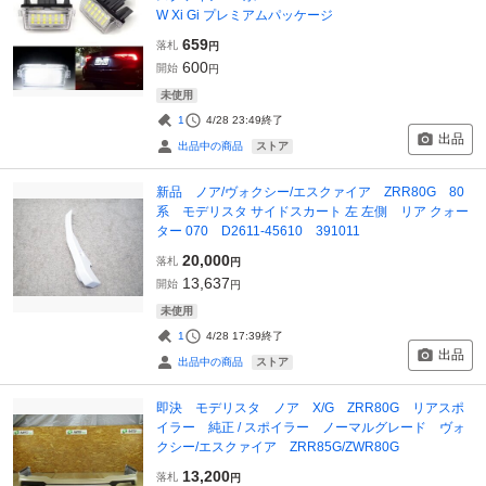
W Xi Gi プレミアムパッケージ
659
落札
円
600
開始
円
未使用
1
4/28 23:49
終了
出品
ストア
出品中の商品
新品 ノア/ヴォクシー/エスクァイア ZRR80G 80
系 モデリスタ サイドスカート 左 左側 リア クォー
ター 070 D2611-45610 391011
20,000
落札
円
13,637
開始
円
未使用
1
4/28 17:39
終了
出品
ストア
出品中の商品
即決 モデリスタ ノア X/G ZRR80G リアスポ
イラー 純正 / スポイラー ノーマルグレード ヴォ
クシー/エスクァイア ZRR85G/ZWR80G
13,200
落札
円