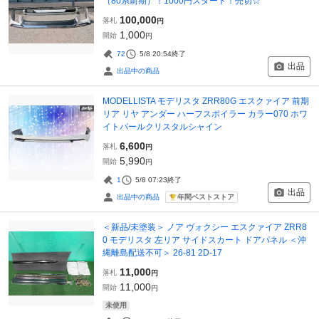
（80系前期）！1000円スタート！売切☆
100,000
落札
円
1,000
開始
円
72
5/8 20:54
終了
出品
出品中の商品
MODELLISTA モデリスタ ZRR80G エスクァイア 前期
リア リヤ アンダー ハーフスポイラー カラー070 ホワ
イトパールクリスタルシャイン
6,600
落札
円
5,990
開始
円
1
5/8 07:23
終了
出品
年間ベストストア
出品中の商品
＜新品/未塗装＞ ノア ヴォクシー エスクァイア ZRR8
0 モデリスタ 左リア サイドスカート ドアパネル ＜沖
縄離島配送不可＞ 26-81 2D-17
11,000
落札
円
11,000
開始
円
未使用