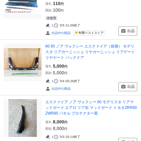
110
落札
円
100
開始
円
未使用
1
5/5 21:09
終了
出品
年間ベストストア
出品中の商品
80 85 ノア ヴォクシー エスクァイア（前期） モデリ
スタ リアガーニッシュ リヤガーニッシュ リアゲート
リヤゲート バックドア
5,000
落札
円
5,000
開始
円
1
5/4 00:26
終了
出品
出品中の商品
エスクァイア ノア ヴォクシー 80 モデリスタ リアマ
ッドガード エアロ リア右 マッドガード トヨタZRR80
ZWR80 パネル プロテクター黒
8,000
落札
円
8,000
開始
円
1
5/3 20:14
終了