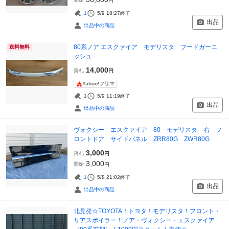
円
1
5/9 18:27
終了
出品
出品中の商品
80系ノア エスクァイア モデリスタ フードガーニ
送料無料
ッシュ
14,000
落札
円
Yahoo!フリマ
1
5/9 11:19
終了
出品
出品中の商品
ヴォクシー エスクァイア 80 モデリスタ 右 フ
ロントドア サイドパネル ZRR80G ZWR80G
3,000
落札
円
3,000
開始
円
1
5/8 21:02
終了
出品
出品中の商品
北見発☆TOYOTA！トヨタ！モデリスタ！フロント・
リアスポイラー！ノア・ヴォクシー・エスクァイア