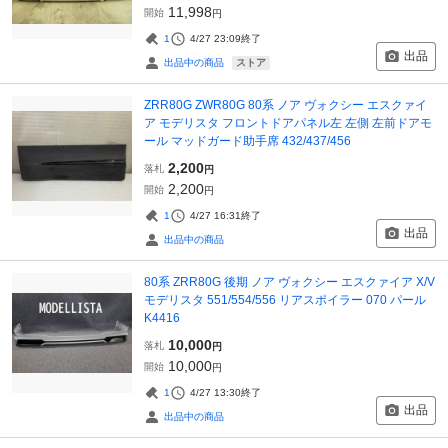
11,998
開始
円
1
4/27 23:09
終了
出品
ストア
出品中の商品
ZRR80G ZWR80G 80系 ノア ヴォクシー エスクァイ
ア モデリスタ フロントドアパネル左 左側 左前ドアモ
ール マッドガード助手席 432/437/456
2,200
落札
円
2,200
開始
円
1
4/27 16:31
終了
出品
出品中の商品
80系 ZRR80G 後期 ノア ヴォクシー エスクァイア X/V
モデリスタ 551/554/556 リアスポイラー 070 パール
K4416
10,000
落札
円
10,000
開始
円
1
4/27 13:30
終了
出品
出品中の商品