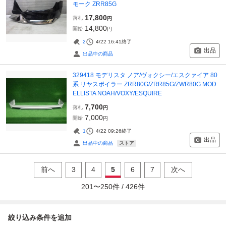
モーク ZRR85G
17,800
落札
円
14,800
開始
円
2
4/22 16:41
終了
出品
出品中の商品
329418 モデリスタ ノア/ヴォクシー/エスクァイア 80
系 リヤスポイラー ZRR80G/ZRR85G/ZWR80G MOD
ELLISTA NOAH/VOXY/ESQUIRE
7,700
落札
円
7,000
開始
円
1
4/22 09:26
終了
出品
ストア
出品中の商品
前へ
3
4
5
6
7
次へ
201
〜
250
件 /
426
件
絞り込み条件を追加