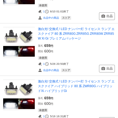
未使用
1
6/10 01:02
終了
出品
ストア
出品中の商品
激白光! 交換式 ! LED ナンバー灯 ライセンス ランプ エ
スクァイア 80 系 ZRR80G ZRR85G ZRR80W ZRR85
W Xi Gi プレミアムパッケージ
659
落札
円
600
開始
円
未使用
1
5/26 20:50
終了
出品
ストア
出品中の商品
激白光! 交換式 ! LED ナンバー灯 ライセンス ランプ エ
スクァイア ハイブリッド 80 系 ZWR80G ハイブリッ
ドXi ハイブリッドGi
659
落札
円
600
開始
円
未使用
1
5/16 16:31
終了