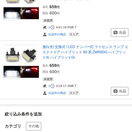
659
落札
円
600
開始
円
未使用
1
4/21 18:55
終了
出品
ストア
出品中の商品
激白光! 交換式 ! LED ナンバー灯 ライセンス ランプ エ
スクァイア ハイブリッド 80 系 ZWR80G ハイブリッ
ドXi ハイブリッドGi
659
落札
円
600
開始
円
未使用
1
2/18 17:39
終了
出品
ストア
出品中の商品
絞り込み条件を追加
カテゴリ
その他