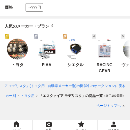
価格
〜999円
人気のメーカー・ブランド
1
2
3
4
5
トヨタ
PIAA
シエクル
RACING
ヴァ
GEAR
イア モデリスタ」(トヨタ用 - 自動車メーカー別)
の開催中のオークションに戻る
メーカー別
トヨタ用
「エスクァイア モデリスタ」の商品一覧
（終了180日間）
ページトップへ
トップ
出品
ウォッチ
マイオク