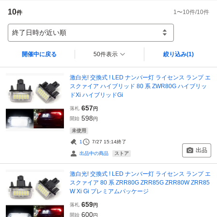
10
1
〜
10
件/
10
件
件
終了日時が近い順
開催中に戻る
50件表示
絞り込み
(1)
激白光! 交換式 ! LED ナンバー灯 ライセンス ランプ エ
スクァイア ハイブリッド 80 系 ZWR80G ハイブリッ
ドXi ハイブリッドGi
657
落札
円
598
開始
円
未使用
1
7/27 15:14
終了
出品
ストア
出品中の商品
激白光! 交換式 ! LED ナンバー灯 ライセンス ランプ エ
スクァイア 80 系 ZRR80G ZRR85G ZRR80W ZRR85
W Xi Gi プレミアムパッケージ
659
落札
円
600
開始
円