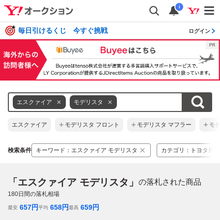
i
毎日引けるくじ 今すぐ挑戦
ログイン
エスクァイア
モデリスタ
エスクァイア
モデリスタ フロント
モデリスタ マフラー
モデ
検索条件
キーワード
：
エスクァイア モデリスタ
カテゴリ
：
トヨタ用
「エスクァイア モデリスタ」
の落札された商品
180
日間の落札相場
657
円
658
円
659
円
最安
平均
最高