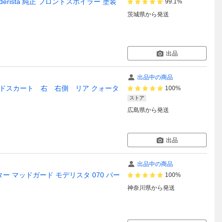
derista 純正 フロントスポイラー 塗装
99.1%
茨城県
から発送
出品
出品中の商品
サイドスカート 右 右側 リア クォータ
100%
ストア
広島県
から発送
出品
出品中の商品
ー マッドガード モデリスタ 070 パー
100%
神奈川県
から発送