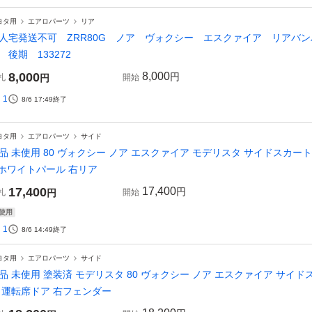
ヨタ用
エアロパーツ
リア
人宅発送不可 ZRR80G ノア ヴォクシー エスクァイア リアバ
 後期 133272
8,000
8,000
円
札
円
開始
1
8/6 17:49
終了
ヨタ用
エアロパーツ
サイド
品 未使用 80 ヴォクシー ノア エスクァイア モデリスタ サイドスカー
 ホワイトパール 右リア
17,400
17,400
円
札
円
開始
使用
1
8/6 14:49
終了
ヨタ用
エアロパーツ
サイド
品 未使用 塗装済 モデリスタ 80 ヴォクシー ノア エスクァイア サイド
 運転席ドア 右フェンダー