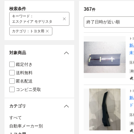
検索条件
367
件
キーワード
：
エスクァイア モデリスタ
終了日時が近い順
カテゴリ
：
トヨタ用
ト
新
対象商品
未
落
鑑定付き
未
送料無料
匿名配送
コンビニ受取
ト
新
ド
カテゴリ
落
すべて
未
自動車メーカー別