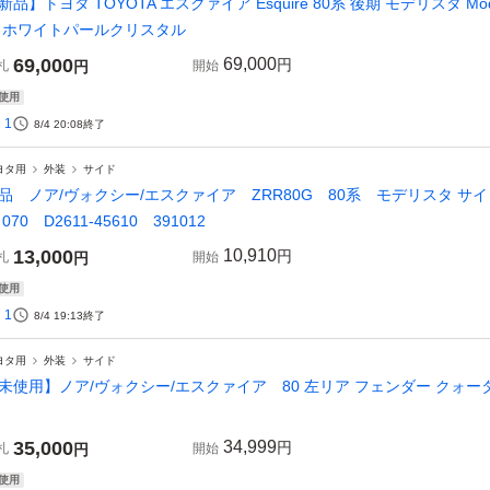
新品】トヨタ TOYOTA エスクァイア Esquire 80系 後期 モデリスタ Mo
 ホワイトパールクリスタル
69,000
69,000
円
札
円
開始
使用
1
8/4 20:08
終了
ヨタ用
外装
サイド
品 ノア/ヴォクシー/エスクァイア ZRR80G 80系 モデリスタ 
 070 D2611-45610 391012
13,000
10,910
円
札
円
開始
使用
1
8/4 19:13
終了
ヨタ用
外装
サイド
未使用】ノア/ヴォクシー/エスクァイア 80 左リア フェンダー クォータ
35,000
34,999
円
札
円
開始
使用