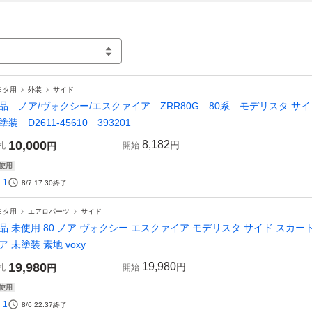
ヨタ用
外装
サイド
品 ノア/ヴォクシー/エスクァイア ZRR80G 80系 モデリスタ 
塗装 D2611-45610 393201
10,000
8,182
円
札
円
開始
使用
1
8/7 17:30
終了
ヨタ用
エアロパーツ
サイド
品 未使用 80 ノア ヴォクシー エスクァイア モデリスタ サイド スカート
ア 未塗装 素地 voxy
19,980
19,980
円
札
円
開始
使用
1
8/6 22:37
終了