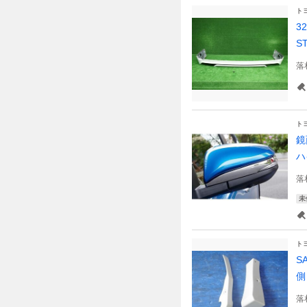
ト
3
S
落
ト
鏡
ハ
落
未
ト
S
側
落