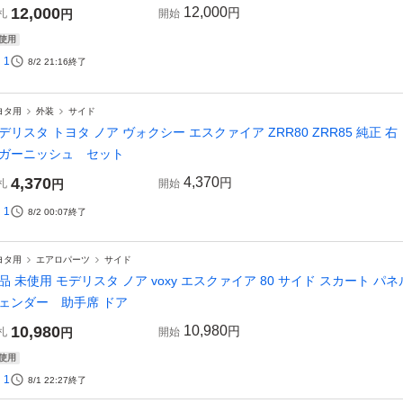
12,000
12,000
円
札
円
開始
使用
1
8/2 21:16
終了
ヨタ用
外装
サイド
デリスタ トヨタ ノア ヴォクシー エスクァイア ZRR80 ZRR85 純正
ガーニッシュ セット
4,370
4,370
円
札
円
開始
1
8/2 00:07
終了
ヨタ用
エアロパーツ
サイド
品 未使用 モデリスタ ノア voxy エスクァイア 80 サイド スカート パネ
ェンダー 助手席 ドア
10,980
10,980
円
札
円
開始
使用
1
8/1 22:27
終了