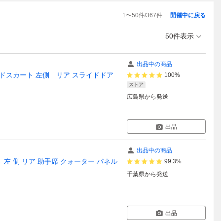
1
〜
50
件/
367
件
開催中に戻る
50件表示
出品中の商品
サイドスカート 左側 リア スライドドア
100%
ストア
広島県
から発送
出品
出品中の商品
 左 側 リア 助手席 クォーター パネル
99.3%
千葉県
から発送
出品