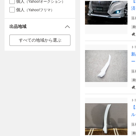
【
個人
（Yahoo!オークション）
済
個人
（Yahoo!フリマ）
落
出品地域
未
すべての地域から選ぶ
ト
新
ー
落
未
ト
【
ル
落
未