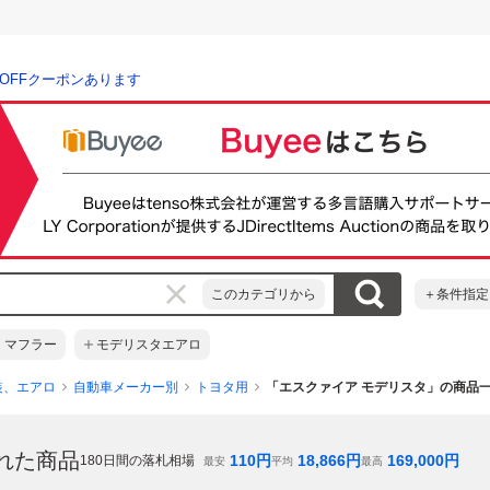
％OFFクーポンあります
このカテゴリから
＋条件指定
 マフラー
モデリスタエアロ
装、エアロ
自動車メーカー別
トヨタ用
「エスクァイア モデリスタ」の商品
れた商品
110
円
18,866
円
169,000
円
180
日間の落札相場
最安
平均
最高