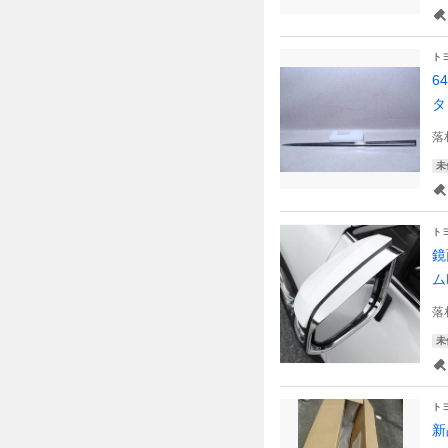
ト
6
タ
落
未
ト
鏡
ム
落
未
ト
新