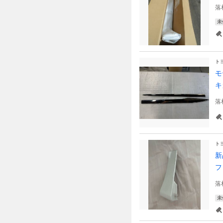
落
未
ト
モ
キ
落
ト
新
フ
落
未