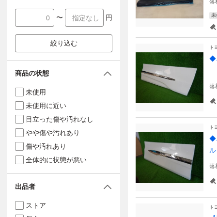
落
未
〜
円
絞り込む
ト
◆
【
商品の状態
落
未使用
未使用に近い
目立った傷や汚れなし
ト
やや傷や汚れあり
◆
傷や汚れあり
ル
全体的に状態が悪い
落
出品者
ストア
ト