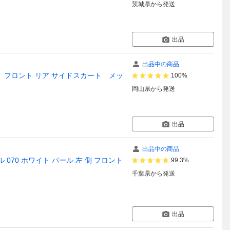
茨城県
から発送
出品
出品中の商品
 右 フロント リア サイドスカート メッ
100%
岡山県
から発送
出品
出品中の商品
ル 070 ホワイト パール 左 側 フロント
99.3%
千葉県
から発送
出品