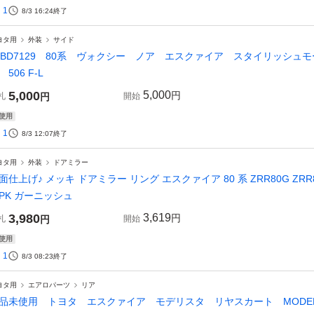
1
8/3 16:24
終了
ヨタ用
外装
サイド
4BD7129 80系 ヴォクシー ノア エスクァイア スタイリッシュモール
 506 F-L
5,000
5,000
円
札
円
開始
使用
1
8/3 12:07
終了
ヨタ用
外装
ドアミラー
面仕上げ♪ メッキ ドアミラー リング エスクァイア 80 系 ZRR80G ZRR85G
PK ガーニッシュ
3,980
3,619
円
札
円
開始
使用
1
8/3 08:23
終了
ヨタ用
エアロパーツ
リア
品未使用 トヨタ エスクァイア モデリスタ リヤスカート MODELLIST