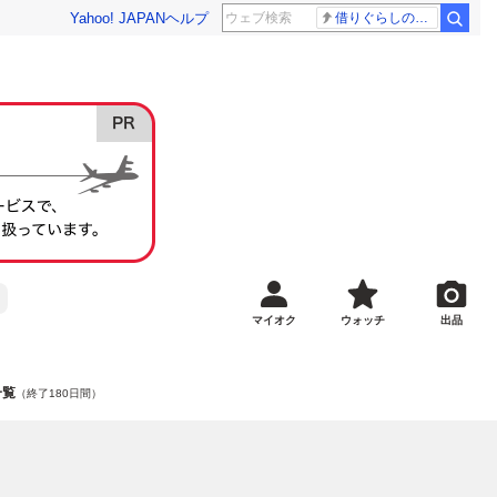
Yahoo! JAPAN
ヘルプ
借りぐらしのアリエッティ 耳をすませば
マイオク
ウォッチ
出品
一覧
（終了180日間）