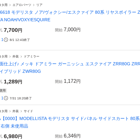
ヨタ用
エアロパーツ
リア
26618 モデリスタ ノア/ヴォクシー/エスクァイア 80系 リヤスポイラー ZRR8
TA NOAH/VOXY/ESQUIRE
7,700
7,000
円
札
円
開始
1
8/1 12:43
終了
ヨタ用
外装
ドアミラー
面仕上げ♪ メッキ ドアミラー ガーニッシュ エスクァイア ZRR80G ZRR8
イブリッド ZWR80G
1,289
1,172
円
札
円
開始
使用
1
7/31 18:20
終了
ヨタ用
外装
サイド
A【0000】MODELLISTA モデリスタ サイドパネル サイドスカート 8
 右側 未使用品
6,980
6,346
円
札
円
開始