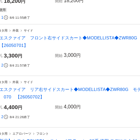
18,200
18,200
円
札
円
開始
使用
1
8/6 11:55
終了
ヨタ用
外装
サイド
エスクァイア フロント右サイドスカート◆MODELLISTA◆ZWR80
26050701】
3,300
3,000
円
札
円
開始
2
8/4 21:57
終了
ヨタ用
外装
サイド
エスクァイア リア右サイドスカート◆MODELLISTA◆ZWR80G
 070 【26050702】
4,400
4,000
円
札
円
開始
2
8/4 21:26
終了
ヨタ用
エアロパーツ
フロント