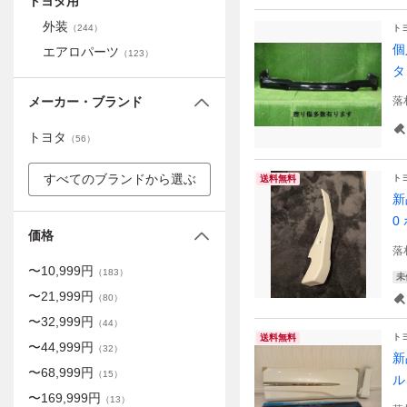
トヨタ用
外装
（
244
）
ト
個
エアロパーツ
（
123
）
タ
メーカー・ブランド
落
トヨタ
（
56
）
すべてのブランドから選ぶ
ト
送料無料
新
0
価格
落
〜
10,999
円
（
183
）
未
〜
21,999
円
（
80
）
〜
32,999
円
（
44
）
ト
送料無料
〜
44,999
円
（
32
）
新
〜
68,999
円
（
15
）
ル
〜
169,999
円
（
13
）