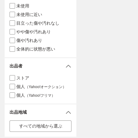
未使用
未使用に近い
目立った傷や汚れなし
やや傷や汚れあり
傷や汚れあり
全体的に状態が悪い
出品者
ストア
個人
（Yahoo!オークション）
個人
（Yahoo!フリマ）
出品地域
すべての地域から選ぶ