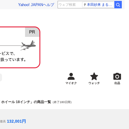
Yahoo! JAPAN
ヘルプ
本田紗来 まるでお人形
マイオク
ウォッチ
出品
 ホイール 18インチ」の商品一覧
（終了180日間）
132,001
円
最高