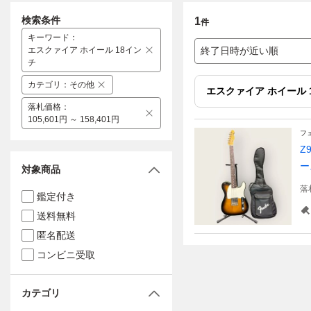
検索条件
1
件
キーワード
：
エスクァイア ホイール 18イン
終了日時が近い順
チ
カテゴリ
：
その他
エスクァイア ホイール 
落札価格
：
105,601円 ～ 158,401円
フ
Z
ー
対象商品
落
鑑定付き
送料無料
匿名配送
コンビニ受取
カテゴリ