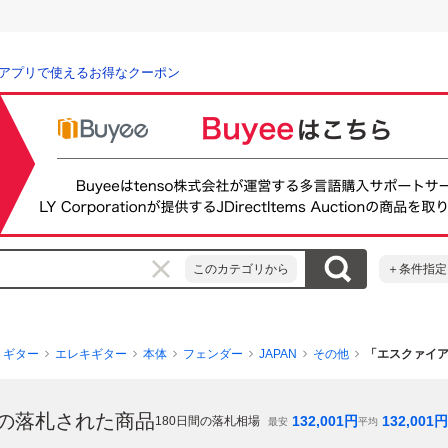
アプリで使えるお得なクーポン
このカテゴリから
＋条件指定
ギター
エレキギター
本体
フェンダー
JAPAN
その他
「エスクァイア
の落札された商品
132,001
円
132,001
円
180
日間の落札相場
最安
平均