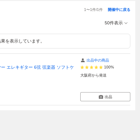
1
〜
1
件/
1
件
開催中に戻る
50件表示
結果を表示しています。
出品中の商品
スクワイヤー エレキギター 6弦 弦楽器 ソフトケ
100%
大阪府
から発送
出品