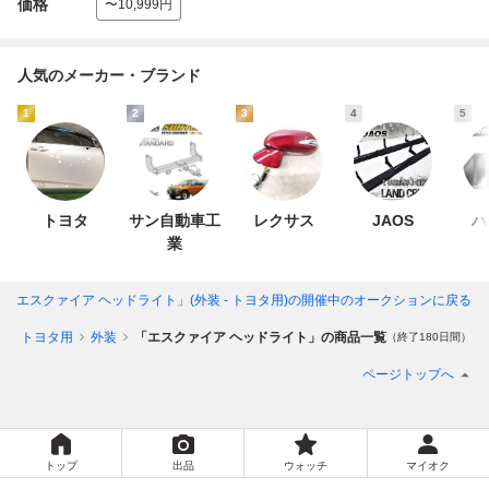
価格
〜10,999円
人気のメーカー・ブランド
1
2
3
4
5
トヨタ
サン自動車工
レクサス
JAOS
ハ
業
「エスクァイア ヘッドライト」(外装 - トヨタ用)
の開催中のオークションに戻る
別
トヨタ用
外装
「エスクァイア ヘッドライト」の商品一覧
（終了180日間）
ページトップへ
トップ
出品
ウォッチ
マイオク