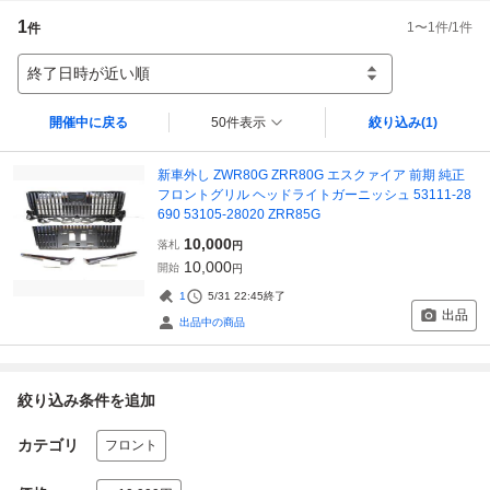
1
1
〜
1
件/
1
件
件
終了日時が近い順
開催中に戻る
50件表示
絞り込み
(1)
新車外し ZWR80G ZRR80G エスクァイア 前期 純正
フロントグリル ヘッドライトガーニッシュ 53111-28
690 53105-28020 ZRR85G
10,000
落札
円
10,000
開始
円
1
5/31 22:45
終了
出品
出品中の商品
絞り込み条件を追加
カテゴリ
フロント