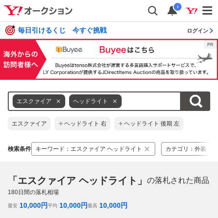
i
毎日引けるくじ 今すぐ挑戦
ログイン
エスクァイア
ヘッドライト
エスクァイア
ヘッドライト 右
ヘッドライト 後期 左
検索条件
キーワード
：
エスクァイア ヘッドライト
カテゴリ
：
外装
「エスクァイア ヘッドライト」
の落札された商品
180
日間の落札相場
10,000
円
10,000
円
10,000
円
最安
平均
最高