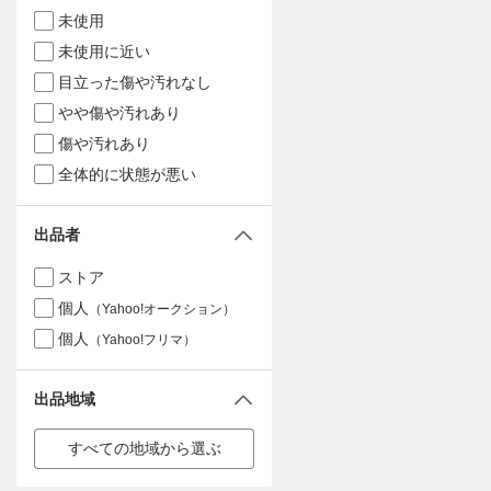
未使用
未使用に近い
目立った傷や汚れなし
やや傷や汚れあり
傷や汚れあり
全体的に状態が悪い
出品者
ストア
個人
（Yahoo!オークション）
個人
（Yahoo!フリマ）
出品地域
すべての地域から選ぶ