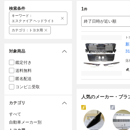
検索条件
1
件
キーワード
：
エスクァイア ヘッドライト
終了日時が近い順
カテゴリ
：
トヨタ用
ト
新
対象商品
3
落
鑑定付き
送料無料
匿名配送
コンビニ受取
人気のメーカー・ブラ
カテゴリ
1
2
すべて
自動車メーカー別