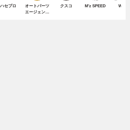
ハセプロ
オートパーツ
クスコ
M'z SPEED
WAL
エージェンシ
ー