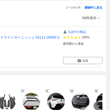
1
〜
1
件/
1
件
開催中に戻る
50件表示
出品中の商品
ライトガーニッシュ 53111-28690 5
100%
新潟県
から発送
出品
8
9
10
11