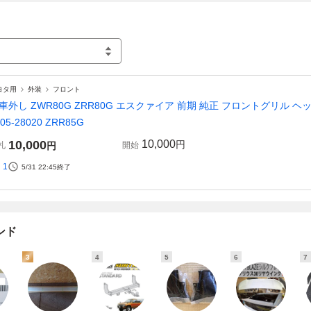
ヨタ用
外装
フロント
車外し ZWR80G ZRR80G エスクァイア 前期 純正 フロントグリル ヘッド
105-28020 ZRR85G
10,000
10,000
円
札
円
開始
1
5/31 22:45
終了
ンド
3
4
5
6
7