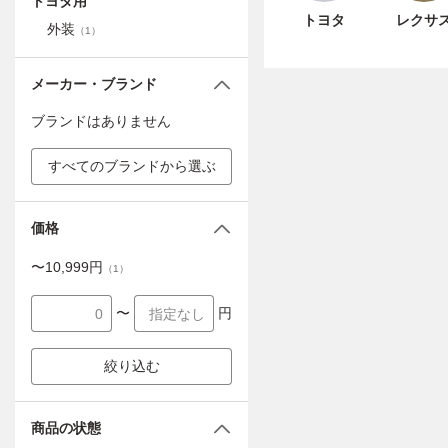
トヨタ用
トヨタ
レクサ
外装
（
1
）
メーカー・ブランド
ブランドはありません
すべてのブランドから選ぶ
価格
〜
10,999
円
（
1
）
〜
円
絞り込む
商品の状態