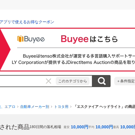
アプリで使えるお得なクーポン
このカテゴリから
＋条件指定
装、エアロ
自動車メーカー別
トヨタ用
「エスクァイア ヘッドライト」の商
された商品
10,000
円
10,000
円
10,000
180
日間の落札相場
最安
平均
最高