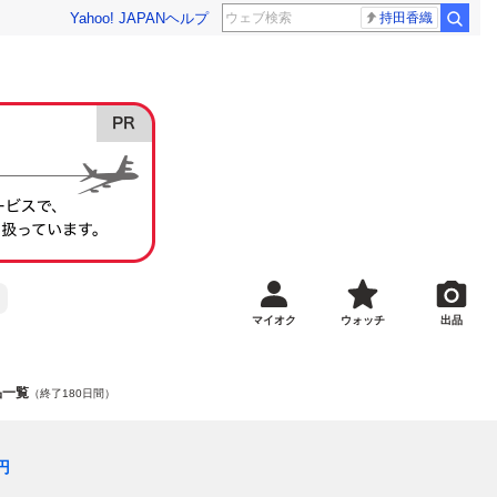
Yahoo! JAPAN
ヘルプ
持田香織
マイオク
ウォッチ
出品
品一覧
（終了180日間）
円