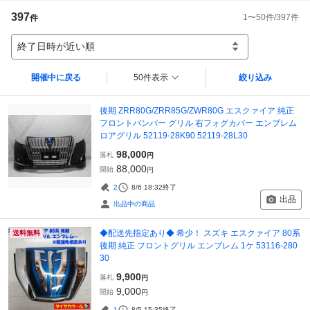
397
1
〜
50
件/
397
件
件
終了日時が近い順
開催中に戻る
50件表示
絞り込み
後期 ZRR80G/ZRR85G/ZWR80G エスクァイア 純正
フロントバンパー グリル 右フォグカバー エンブレム
ロアグリル 52119-28K90 52119-28L30
98,000
落札
円
88,000
開始
円
2
8/6 18:32
終了
出品
出品中の商品
◆配送先指定あり◆ 希少！ スズキ エスクァイア 80系
送料無料
後期 純正 フロントグリル エンブレム 1ケ 53116-280
30
9,900
落札
円
9,000
開始
円
1
8/5 15:35
終了