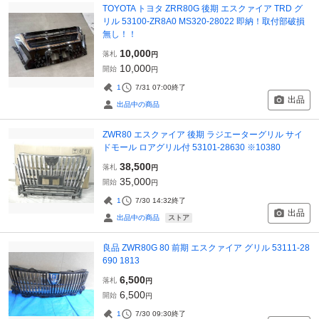
TOYOTA トヨタ ZRR80G 後期 エスクァイア TRD グ
リル 53100-ZR8A0 MS320-28022 即納！取付部破損
無し！！
10,000
落札
円
10,000
開始
円
1
7/31 07:00
終了
出品
出品中の商品
ZWR80 エスクァイア 後期 ラジエーターグリル サイ
ドモール ロアグリル付 53101-28630 ※10380
38,500
落札
円
35,000
開始
円
1
7/30 14:32
終了
出品
ストア
出品中の商品
良品 ZWR80G 80 前期 エスクァイア グリル 53111-28
690 1813
6,500
落札
円
6,500
開始
円
1
7/30 09:30
終了