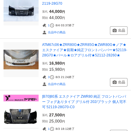
2119-28G70
44,000
落札
円
44,000
開始
円
1
8/4 03:37
終了
出品
出品中の商品
ATM67c06★ZRR80G★ZRR85G★ZWR80G★ノア★
エスクァイア★前期★純正フロントバンパー★52119-
28G70★パール★ロアグリル付★52112-28260★
16,980
落札
円
15,980
開始
円
3
8/3 21:24
終了
出品
出品中の商品
[B70]80系 エスクァイア ZWR80 純正 フロントバンパ
ー フォグありタイプ グリル付 202/ブラック 個人宅不
可 52119-28G70-C0
27,500
落札
円
25,000
開始
円
1
8/3 18:12
終了