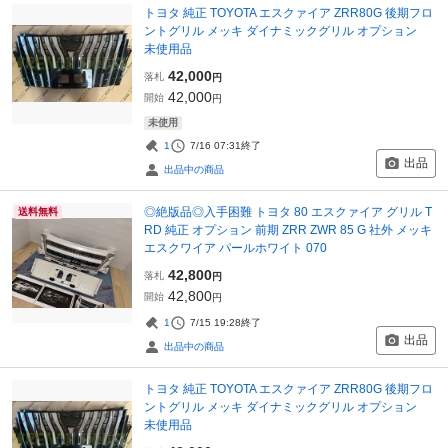
トヨタ 純正 TOYOTA エスクァイア ZRR80G 後期フロ
ントグリル メッキ ダイナミックグリル オプション
未使用品
42,000
落札
円
42,000
開始
円
未使用
1
7/16 07:31
終了
出品
出品中の商品
◎絶版品◎入手困難 トヨタ 80 エスクァイア グリル T
送料無料
RD 純正 オプション 前期 ZRR ZWR 85 G 社外 メッキ
エスクワイア パールホワイト 070
42,800
落札
円
42,800
開始
円
1
7/15 19:28
終了
出品
出品中の商品
トヨタ 純正 TOYOTA エスクァイア ZRR80G 後期フロ
ントグリル メッキ ダイナミックグリル オプション
未使用品