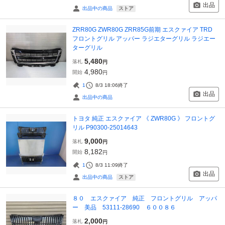
出品
ストア
出品中の商品
ZRR80G ZWR80G ZRR85G前期 エスクァイア TRD
フロントグリル アッパー ラジエターグリル ラジエー
ターグリル
5,480
落札
円
4,980
開始
円
1
8/3 18:06
終了
出品
出品中の商品
トヨタ 純正 エスクァイア 《 ZWR80G 》 フロントグ
リル P90300-25014643
9,000
落札
円
8,182
開始
円
1
8/3 11:09
終了
出品
ストア
出品中の商品
８０ エスクァイア 純正 フロントグリル アッパ
ー 美品 53111-28690 ６００８６
2,000
落札
円