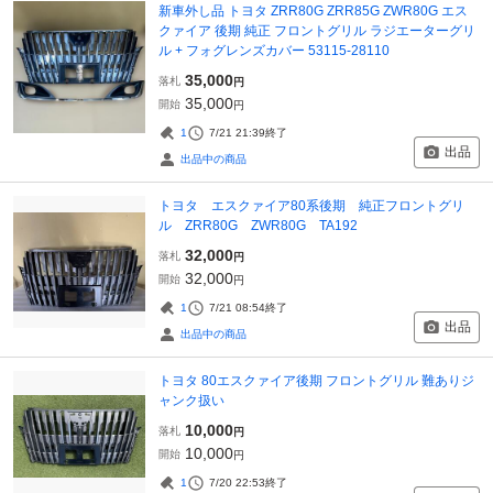
新車外し品 トヨタ ZRR80G ZRR85G ZWR80G エス
クァイア 後期 純正 フロントグリル ラジエーターグリ
ル + フォグレンズカバー 53115-28110
35,000
落札
円
35,000
開始
円
1
7/21 21:39
終了
出品
出品中の商品
トヨタ エスクァイア80系後期 純正フロントグリ
ル ZRR80G ZWR80G TA192
32,000
落札
円
32,000
開始
円
1
7/21 08:54
終了
出品
出品中の商品
トヨタ 80エスクァイア後期 フロントグリル 難ありジ
ャンク扱い
10,000
落札
円
10,000
開始
円
1
7/20 22:53
終了