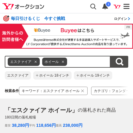
i
毎日引けるくじ 今すぐ挑戦
ログイン
エスクァイア
ホイール
エスクァイア
ホイール 18インチ
ホイール 19インチ
検索条件
キーワード
：
エスクァイア ホイール
カテゴリ
：
フェンダー
「エスクァイア ホイール」
の落札された商品
180
日間の落札相場
38,280
円
118,656
円
238,000
円
最安
平均
最高