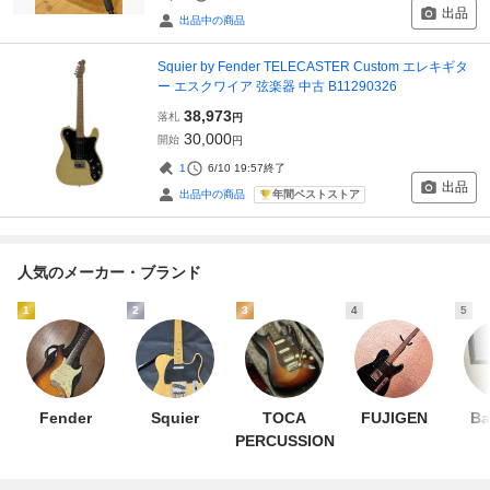
出品
出品中の商品
Squier by Fender TELECASTER Custom エレキギタ
ー エスクワイア 弦楽器 中古 B11290326
38,973
落札
円
30,000
開始
円
1
6/10 19:57
終了
出品
年間ベストストア
出品中の商品
人気のメーカー・ブランド
1
2
3
4
5
Fender
Squier
TOCA
FUJIGEN
Ba
PERCUSSION