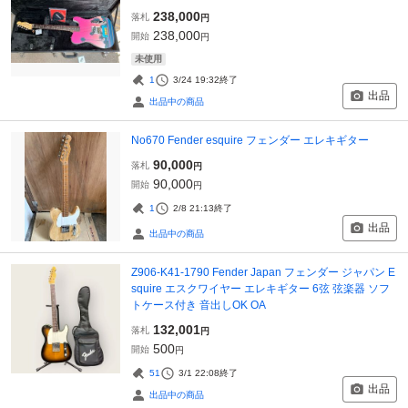
238,000
落札
円
238,000
開始
円
未使用
1
3/24 19:32
終了
出品
出品中の商品
No670 Fender esquire フェンダー エレキギター
90,000
落札
円
90,000
開始
円
1
2/8 21:13
終了
出品
出品中の商品
Z906-K41-1790 Fender Japan フェンダー ジャパン E
squire エスクワイヤー エレキギター 6弦 弦楽器 ソフ
トケース付き 音出しOK OA
132,001
落札
円
500
開始
円
51
3/1 22:08
終了
出品
出品中の商品