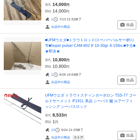
14,000
落札
円
14,000
開始
円
1
7/13 21:52
終了
出品
出品中の商品
■UFMウエダ■トラウトロッド/スーパーパルサー/釣り
竿■Super pulser CAM-802 8' 10-30gr. 8-15lbs.■中古■
★即決★
10,800
落札
円
10,800
開始
円
1
6/26 10:04
終了
出品
出品中の商品
UFMウエダ トラウトスティンガーボロン TSS-77 ゴー
ルドサーメット /F191L 美品 シーバス 鱸 ルアーフィ
ッシング シーバスロッド
8,533
落札
円
1
開始
円
13
5/24 21:25
終了
出品
ストア
出品中の商品