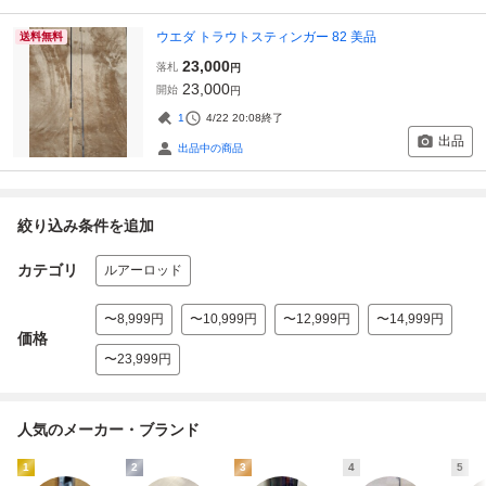
ウエダ トラウトスティンガー 82 美品
送料無料
23,000
落札
円
23,000
開始
円
1
4/22 20:08
終了
出品
出品中の商品
絞り込み条件を追加
カテゴリ
ルアーロッド
〜8,999円
〜10,999円
〜12,999円
〜14,999円
価格
〜23,999円
人気のメーカー・ブランド
1
2
3
4
5