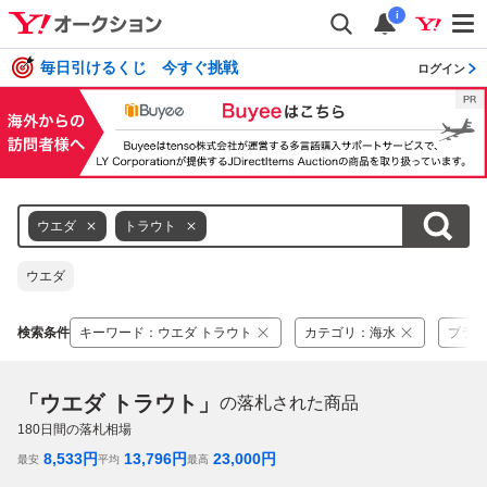
i
毎日引けるくじ 今すぐ挑戦
ログイン
ウエダ
トラウト
ウエダ
検索条件
キーワード
：
ウエダ トラウト
カテゴリ
：
海水
ブラン
「ウエダ トラウト」
の落札された商品
180
日間の落札相場
8,533
円
13,796
円
23,000
円
最安
平均
最高