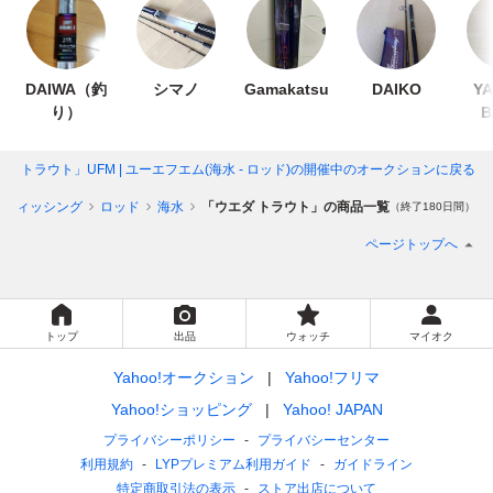
DAIWA（釣
シマノ
Gamakatsu
DAIKO
Y
り）
B
ダ トラウト」UFM | ユーエフエム(海水 - ロッド)
の開催中のオークションに戻る
フィッシング
ロッド
海水
「ウエダ トラウト」の商品一覧
（終了180日間）
ページトップへ
トップ
出品
ウォッチ
マイオク
Yahoo!オークション
Yahoo!フリマ
Yahoo!ショッピング
Yahoo! JAPAN
プライバシーポリシー
プライバシーセンター
利用規約
LYPプレミアム利用ガイド
ガイドライン
特定商取引法の表示
ストア出店について