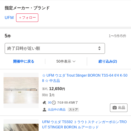
指定メーカー・ブランド
UFM
＋フォロー
5
1
〜
5
件/
5
件
件
終了日時が近い順
開催中に戻る
50件表示
絞り込み
(2)
☆ UFM ウエダ Trout Stinger BORON TSS-64 6'4 K-50
8 ☆ 中古品
12,650
落札
円
1
開始
円
30
7/19 00:45
終了
出品
ストア
出品中の商品
UFM ウエダ TSS92 トラウトスティンガーボロンTRO
UT STINGER BORON ルアーロッド