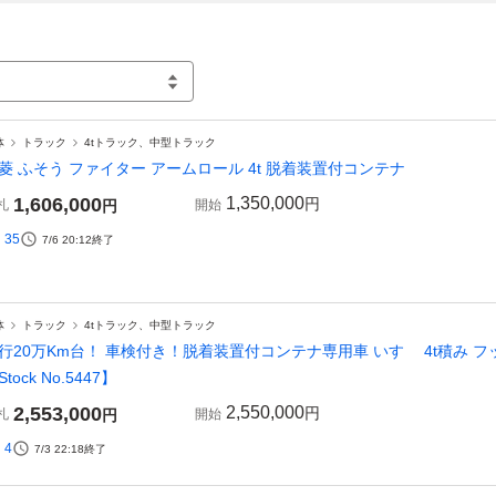
体
トラック
4tトラック、中型トラック
菱 ふそう ファイター アームロール 4t 脱着装置付コンテナ
1,606,000
1,350,000
円
札
円
開始
35
7/6 20:12
終了
体
トラック
4tトラック、中型トラック
行20万Km台！ 車検付き！脱着装置付コンテナ専用車 いすゞ 4t積み フ
Stock No.5447】
2,553,000
2,550,000
円
札
円
開始
4
7/3 22:18
終了