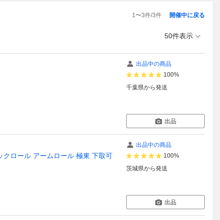
1
〜
3
件/
3
件
開催中に戻る
50件表示
出品中の商品
100%
千葉県
から発送
出品
出品中の商品
ックロール アームロール 極東 下取可
100%
茨城県
から発送
出品