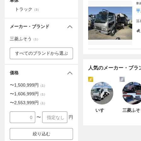
車体
車
トラック
（
3
）
平
落
メーカー・ブランド
三菱ふそう
（
1
）
すべてのブランドから選ぶ
人気のメーカー・ブラ
価格
1
2
〜
1,500,999
円
（
1
）
〜
1,606,999
円
（
1
）
〜
2,553,999
円
（
1
）
いすゞ
三菱ふそ
〜
円
絞り込む