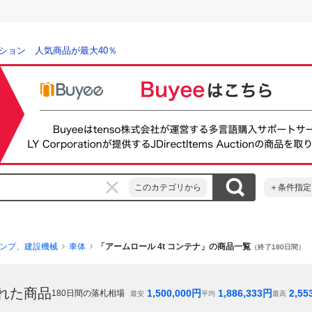
ション 人気商品が最大40％
このカテゴリから
＋条件指定
ンプ、建設機械
車体
「アームロール 4t コンテナ」の商品一覧
（終了180日間）
れた商品
1,500,000
円
1,886,333
円
2,55
180
日間の落札相場
最安
平均
最高