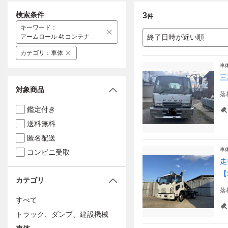
検索条件
3
件
キーワード
：
アームロール 4t コンテナ
終了日時が近い順
カテゴリ
：
車体
車
三
対象商品
落
鑑定付き
送料無料
匿名配送
車
コンビニ受取
走
【
カテゴリ
落
すべて
トラック、ダンプ、建設機械