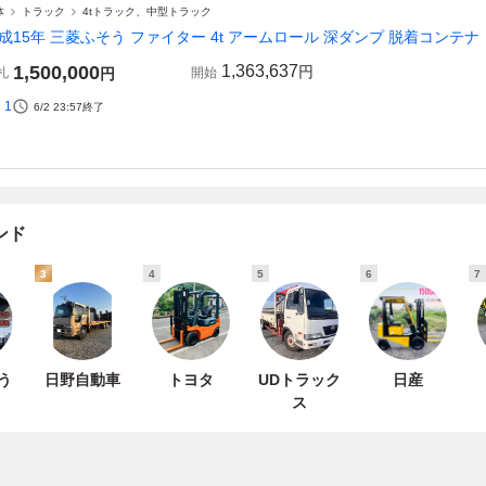
体
トラック
4tトラック、中型トラック
成15年 三菱ふそう ファイター 4t アームロール 深ダンプ 脱着コンテナ
1,500,000
1,363,637
円
札
円
開始
1
6/2 23:57
終了
ンド
3
4
5
6
7
う
日野自動車
トヨタ
UDトラック
日産
ス