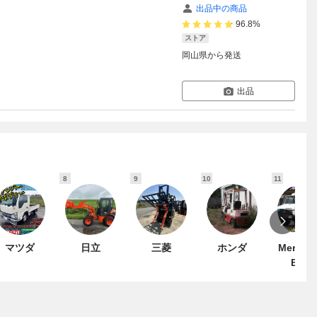
出品中の商品
96.8%
ストア
岡山県
から発送
出品
8
9
10
11
マツダ
日立
三菱
ホンダ
Mercede
Benz