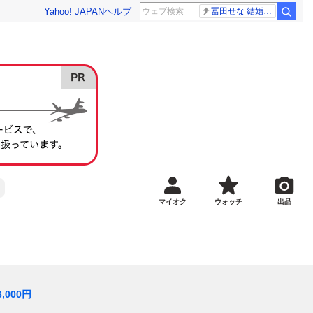
Yahoo! JAPAN
ヘルプ
冨田せな 結婚発表
マイオク
ウォッチ
出品
3,000
円