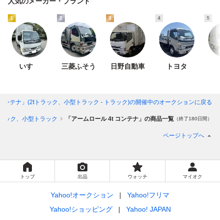
人気のメーカー・ブランド
1
2
3
4
5
いすゞ
三菱ふそう
日野自動車
トヨタ
 コンテナ」(2tトラック、小型トラック - トラック)
の開催中のオークションに戻る
トラック、小型トラック
「アームロール 4t コンテナ」の商品一覧
（終了180日間）
ページトップへ
トップ
出品
ウォッチ
マイオク
Yahoo!オークション
Yahoo!フリマ
Yahoo!ショッピング
Yahoo! JAPAN