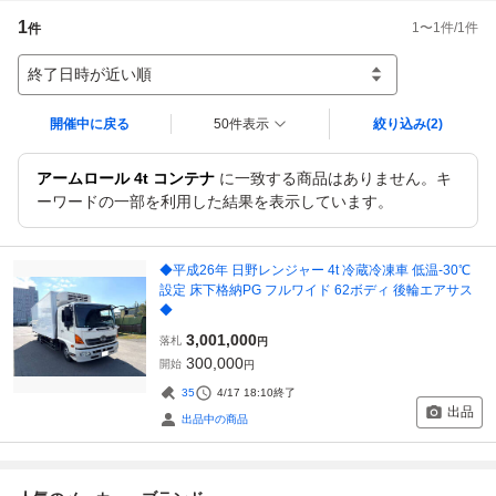
1
1
〜
1
件/
1
件
件
終了日時が近い順
開催中に戻る
50件表示
絞り込み
(2)
アームロール 4t コンテナ
に一致する商品はありません。キ
ーワードの一部を利用した結果を表示しています。
◆平成26年 日野レンジャー 4t 冷蔵冷凍車 低温-30℃
設定 床下格納PG フルワイド 62ボディ 後輪エアサス
◆
3,001,000
落札
円
300,000
開始
円
35
4/17 18:10
終了
出品
出品中の商品