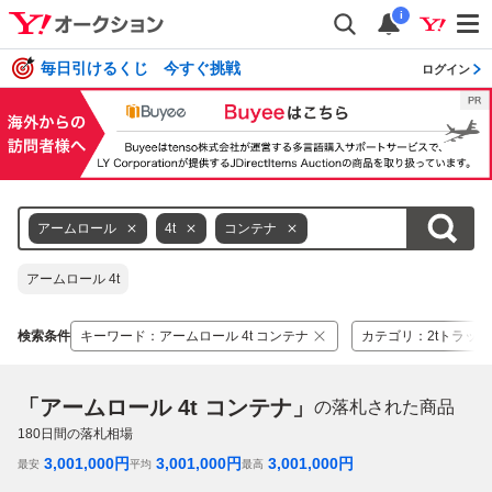
i
毎日引けるくじ 今すぐ挑戦
ログイン
アームロール
4t
コンテナ
アームロール 4t
検索条件
キーワード
：
アームロール 4t コンテナ
カテゴリ
：
2tトラッ
「アームロール 4t コンテナ」
の落札された商品
180
日間の落札相場
3,001,000
円
3,001,000
円
3,001,000
円
最安
平均
最高