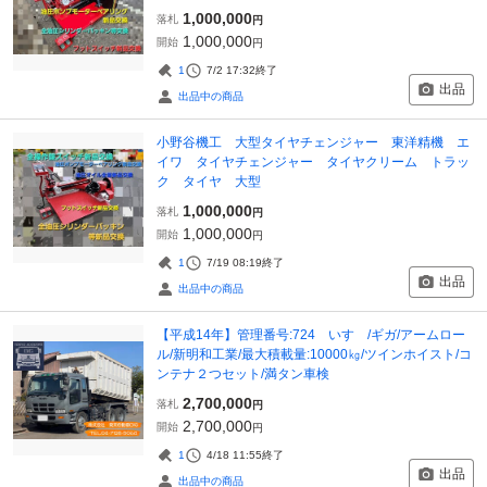
1,000,000
落札
円
1,000,000
開始
円
1
7/2 17:32
終了
出品
出品中の商品
小野谷機工 大型タイヤチェンジャー 東洋精機 エ
イワ タイヤチェンジャー タイヤクリーム トラッ
ク タイヤ 大型
1,000,000
落札
円
1,000,000
開始
円
1
7/19 08:19
終了
出品
出品中の商品
【平成14年】管理番号:724 いすゞ/ギガ/アームロー
ル/新明和工業/最大積載量:10000㎏/ツインホイスト/コ
ンテナ２つセット/満タン車検
2,700,000
落札
円
2,700,000
開始
円
1
4/18 11:55
終了
出品
出品中の商品