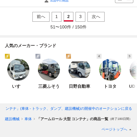
出品中の商品
前へ
1
2
3
次へ
51
〜
100
件 /
150
件
人気のメーカー・ブランド
1
2
3
4
5
いすゞ
三菱ふそう
日野自動車
トヨタ
UD
 コンテナ」(車体 - トラック、ダンプ、建設機械)
の開催中のオークションに戻る
プ、建設機械
車体
「アームロール 大型 コンテナ」の商品一覧
（終了180日間）
ページトップへ