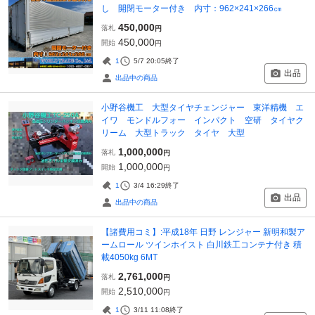
し 開閉モーター付き 内寸：962×241×266㎝
450,000
落札
円
450,000
開始
円
1
5/7 20:05
終了
出品
出品中の商品
小野谷機工 大型タイヤチェンジャー 東洋精機 エ
イワ モンドルフォー インパクト 空研 タイヤク
リーム 大型トラック タイヤ 大型
1,000,000
落札
円
1,000,000
開始
円
1
3/4 16:29
終了
出品
出品中の商品
【諸費用コミ】:平成18年 日野 レンジャー 新明和製ア
ームロール ツインホイスト 白川鉄工コンテナ付き 積
載4050kg 6MT
2,761,000
落札
円
2,510,000
開始
円
1
3/11 11:08
終了