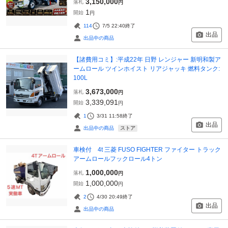
3,150,000
落札
円
1
開始
円
114
7/5 22:40
終了
出品
出品中の商品
【諸費用コミ】:平成22年 日野 レンジャー 新明和製ア
ームロール ツインホイスト リアジャッキ 燃料タンク:
100L
3,673,000
落札
円
3,339,091
開始
円
1
3/31 11:58
終了
出品
ストア
出品中の商品
車検付 4t 三菱 FUSO FIGHTER ファイター トラック
アームロールフックロール4トン
1,000,000
落札
円
1,000,000
開始
円
2
4/30 20:49
終了
出品
出品中の商品