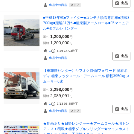
出品
ストア
出品中の商品
■平成18年式■ファイター■コンテナ脱着専用車■積載3
700kg■距離31万㌔■極東製アームロール■F6マニュア
ル■ダブルシリンダー
1,200,000
落札
円
1,200,000
開始
円
1
5/26 14:03
終了
出品
出品中の商品
【車卸値センター】ヤフオク特価!フォワード 脱着ボ
ディ 極東フックロール・アームロール 積載3950kg ス
ムーサー6速
2,298,000
落札
円
2,089,091
開始
円
1
7/13 08:45
終了
出品
ストア
出品中の商品
★動画あり★日野レンジャー★アームロール★増トン
７．３ｔ積載★極東ダブルシリンダー★ツインホスト