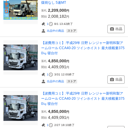
煤焼なし 5速MT
2,209,000
落札
円
2,008,182
開始
円
1
8/1 13:42
終了
出品
ストア
出品中の商品
【諸費用コミ】:平成29年 日野 レンジャー新明和製ア
ームロール CCA40-20 ツインホイスト 最大積載量375
0㎏ 寝台付
4,850,000
落札
円
4,409,091
開始
円
1
3/31 12:00
終了
出品
ストア
出品中の商品
【諸費用コミ】:平成29年 日野 レンジャー新明和製ア
ームロール CCA40-20 ツインホイスト 最大積載量375
0㎏ 寝台付
4,850,000
落札
円
4,409,091
開始
円
1
2/27 18:10
終了