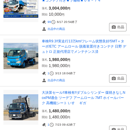
★コンテナ付き★予備検★０８－７４
3,004,000
落札
円
10,000
開始
円
99
6/17 20:54
終了
出品
出品中の商品
車検R9.3!!実走行13万km!フレーム状態良好!5MT＋タ
ーボ!ETC アームロール 脱着装置付きコンテナ 日野 デ
ュトロ 正規代理店でメンテナンス済
1,980,000
落札
円
1,980,000
開始
円
1
3/13 18:04
終了
出品
出品中の商品
大決算セール!!車検有!!ダブルシリンダー 煤焼きなしN
oxPM適合 ツーデフ アームロール 7MT ホイールパー
ク 高機能シート いすゞ ギガ
1,480,000
落札
円
1,480,000
開始
円
1
7/23 09:42
終了
出品