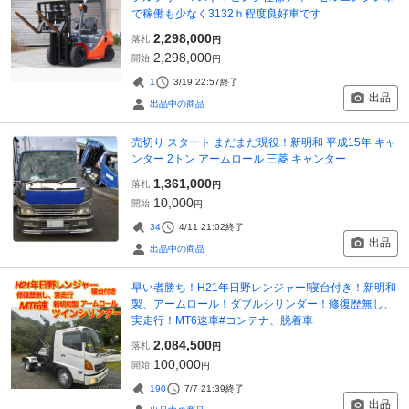
で稼働も少なく3132ｈ程度良好車です
2,298,000
落札
円
2,298,000
開始
円
1
3/19 22:57
終了
出品
出品中の商品
売切り スタート まだまだ現役！新明和 平成15年 キャ
ンター 2トン アームロール 三菱 キャンター
1,361,000
落札
円
10,000
開始
円
34
4/11 21:02
終了
出品
出品中の商品
早い者勝ち！H21年日野レンジャー!寝台付き！新明和
製、アームロール！ダブルシリンダー！修復歴無し、
実走行！MT6速車#コンテナ、脱着車
2,084,500
落札
円
100,000
開始
円
190
7/7 21:39
終了
出品