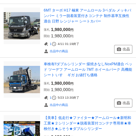
6MT ターボ H17 極東 アームロール 3ペダル メッキバ
ンパー ミラー脱着装置付きコンテナ 制作基準互換性
適合 日野 レンジャー シートカバー
1,980,000
落札
円
1,980,000
開始
円
1
4/11 01:19
終了
出品
出品中の商品
車検有!!ダブルシリンダー 煤焼きなしNoxPM適合 ベッ
ド ツーデフ アームロール 7MT ホイールパーク 高機能
シート いすゞ ギガ お値打ち価格
1,980,000
落札
円
1,980,000
開始
円
1
5/23 13:30
終了
出品
出品中の商品
【美車】低走行★ファイター★アームロール★新明和
工業★２シリンダー★脱着装置付コンテナ専用車★車
検付き★ふそう★ダブルシリンダー