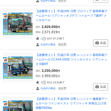
ストア
出品中の商品
【諸費用コミ】:平成19年 日野 プロフィア 新明和製ア
ームロール リアジャッキ 2デフ ハイルーフ 7速MT メ
ッキホール
2,829,000
落札
円
2,571,819
開始
円
1
6/27 07:27
終了
出品
ストア
出品中の商品
【諸費用コミ】:平成27年 日野 レンジャー 新明和製ア
ームロール CCA44-20GE ツインホイスト リアジャッ
キ 6速MT
3,255,000
落札
円
2,959,091
開始
円
1
6/12 13:01
終了
出品
ストア
出品中の商品
【諸費用コミ】:平成28年 日野 レンジャー 極東製アー
ムロール ツインホイスト リアジャッキ 外装仕上げ済
積載3900kg