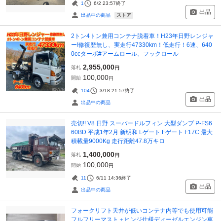
1
6/2 23:57
終了
出品
ストア
出品中の商品
2トン4トン兼用コンテナ脱着車！H23年日野レンジャ
ー!修復歴無し、実走行47330km！低走行！6速、640
0ccターボ#アームロール、フックロール
2,955,000
落札
円
100,000
開始
円
104
3/18 21:57
終了
出品
出品中の商品
売切!! V8 日野 スーパードルフィン 大型ダンプ P-FS6
60BD 平成1年2月 新明和 Lゲート Fゲート F17C 最大
積載量9000Kg 走行距離47.8万キロ
1,400,000
落札
円
100,000
開始
円
11
6/11 14:36
終了
出品
出品中の商品
フォークリフト天井が低いコンテナ内等でも使用可能
フルフリーマスト＋ヒンジ仕様ディーゼルエンジン車