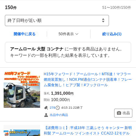
150
51
〜
100
件/
150
件
件
終了日時が近い順
開催中に戻る
50件表示
絞り込み
(1)
アームロール 大型 コンテナ
に一致する商品はありません。
キーワードの一部を利用した結果を表示しています。
H15年フォワード！アームロール！MT6速！マフラー
燃焼装置無し！NOX.PM適合!コンテナ脱着車！フレー
ム腐食無し！ヒアブ製！#フックロール
1,391,000
落札
円
100,000
開始
円
278
4/15 21:22
終了
出品
出品中の商品
【諸費用コミ】:平成18年 三菱ふそう キャンター 新明
和製 アームロール ツインホイスト CCA22-12モデル