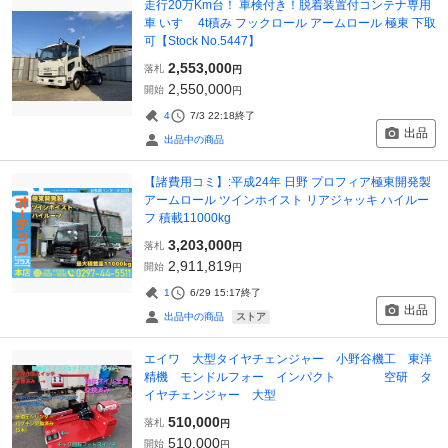
走行20万Km台！ 車検付き！脱着装置付コンテナ専用
車 いすゞ 4t積み フックロール アームロール 極東 下取
可【Stock No.5447】
2,553,000
落札
円
2,550,000
開始
円
4
7/3 22:18
終了
出品
出品中の商品
【諸費用コミ】:平成24年 日野 プロフィア極東開発製
アームロール ツインホイスト リアジャッキ ハイルー
フ 積載11000kg
3,203,000
落札
円
2,911,819
開始
円
1
6/29 15:17
終了
出品
ストア
出品中の商品
エイワ 大型タイヤチェンジャー 小野谷機工 東洋
精機 モンドルフォー インパクト 空研 タ
イヤチェンジャー 大型
510,000
落札
円
510,000
開始
円