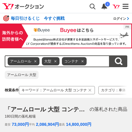
i
毎日引けるくじ 今すぐ挑戦
ログイン
アームロール
大型
コンテナ
アームロール 大型
検索条件
キーワード
：
アームロール 大型 コンテナ
カテゴリ
：
車体
「アームロール 大型 コンテナ」
の落札された商品
180
日間の落札相場
73,000
円
2,086,904
円
14,800,000
円
最安
平均
最高