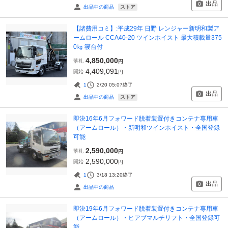
出品
ストア
出品中の商品
【諸費用コミ】:平成29年 日野 レンジャー新明和製ア
ームロール CCA40-20 ツインホイスト 最大積載量375
0㎏ 寝台付
4,850,000
落札
円
4,409,091
開始
円
1
2/20 05:07
終了
出品
ストア
出品中の商品
即決16年6月フォワード脱着装置付きコンテナ専用車
（アームロール）・新明和ツインホイスト・全国登録
可能
2,590,000
落札
円
2,590,000
開始
円
1
3/18 13:20
終了
出品
出品中の商品
即決19年6月フォワード脱着装置付きコンテナ専用車
（アームロール）・ヒアブマルチリフト・全国登録可
能