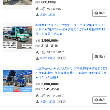
600,000
開始
円
1
7/24 20:01
終了
出品
出品中の商品
即戦力★プロフィア大型ローダー平成12年★スライド
ボデイ★7速MTターボ★実走行61万㌔★車検R8年12
月17日★即日納車★
3,500,000
落札
円
3,181,819
開始
円
1
2/12 16:19
終了
出品
ストア
出品中の商品
大決算セール★ギガ大型ダンプ平成25年★実走行63万
㌔台★本車検1年付★修復歴なし★車検1年付★埼玉発
★コミコミ価格★
2,800,000
落札
円
2,545,455
開始
円
1
2/27 14:26
終了
出品
ストア
出品中の商品