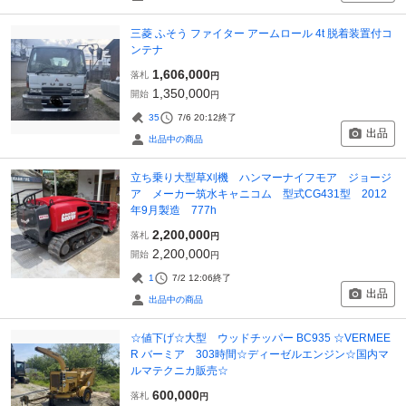
三菱 ふそう ファイター アームロール 4t 脱着装置付コ
ンテナ
1,606,000
落札
円
1,350,000
開始
円
35
7/6 20:12
終了
出品
出品中の商品
立ち乗り大型草刈機 ハンマーナイフモア ジョージ
ア メーカー筑水キャニコム 型式CG431型 2012
年9月製造 777h
2,200,000
落札
円
2,200,000
開始
円
1
7/2 12:06
終了
出品
出品中の商品
☆値下げ☆大型 ウッドチッパー BC935 ☆VERMEE
R バーミア 303時間☆ディーゼルエンジン☆国内マ
ルマテクニカ販売☆
600,000
落札
円