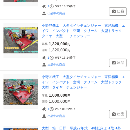
1
5/27 10:25
終了
出品
出品中の商品
小野谷機工 大型タイヤチェンジャー 東洋精機 エ
イワ インパクト 空研 クリーム 大型トラック
タイヤ 大型 チェンジャー
1,320,000
落札
円
1,320,000
開始
円
1
6/17 13:14
終了
出品
出品中の商品
小野谷機工 大型タイヤチェンジャー 東洋精機 エ
イワ インパクト 空研 クリーム 大型トラック
大型 タイヤ チェンジャー
1,000,000
落札
円
1,000,000
開始
円
1
2/27 08:22
終了
出品
出品中の商品
大型 箱 日野 平成22年式 4軸低床より取り外