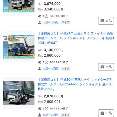
3,674,000
落札
円
3,340,000
開始
円
1
6/26 10:30
終了
出品
ストア
出品中の商品
【諸費用コミ】:平成24年 三菱ふそう ファイター 新明
和製アームロール ツインホイスト リアジャッキ 積載3
400kg 6速MT
3,146,000
落札
円
2,860,000
開始
円
1
4/30 19:51
終了
出品
ストア
出品中の商品
【諸費用コミ】:平成30年 三菱ふそう ファイター新明
和製アームロール CCA44-10 ツインホイスト 最大積
載量3650㎏
2,870,000
落札
円
2,609,091
開始
円
1
4/17 18:59
終了
出品
ストア
出品中の商品