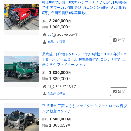
極上■軸ブレ無し■大型ハンマーナイフ CG431■絶好調
です アワー535時間 最終型(エンジン回転付き/定価85
0万）各所整備済■集草機あり
2,200,000
落札
円
1,900,000
開始
円
12
2/27 09:39
終了
出品
出品中の商品
最終値下げ!!増トン!!ベッド付き!!積載7.7t H20年式 6M
T ターボ アームロール 脱着装置付き コンテナ付き 三
菱ふそう ファイター メッキ
1,880,000
落札
円
1,880,000
開始
円
1
3/16 17:11
終了
出品
出品中の商品
平成15年 三菱ふそう ファイター 4t アームロール 深ダ
ンプ 脱着コンテナ
1,500,000
落札
円
1,363,637
開始
円