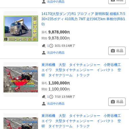
出品中の商品
14170[大型ダンプ] R1 プロフィア 新明和製 積載8.7t 5
30×235ボディ 410馬力 7MT 走行66万km 車検付(R8/1
0)
9,878,000
落札
円
9,878,000
開始
円
1
3/21 03:14
終了
出品
出品中の商品
東洋精機 大型 タイヤチェンジャー 小野谷機工
エイワ 大型タイヤチェンジャー インパクト 空
研 タイヤクリーム トラック
1,100,000
落札
円
1,100,000
開始
円
1
7/10 13:58
終了
出品
出品中の商品
東洋精機 大型 タイヤチェンジャー 小野谷機工
エイワ 大型タイヤチェンジャー インパクト 空
研 タイヤクリーム トラック