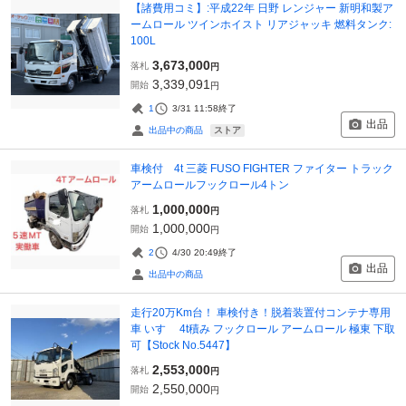
【諸費用コミ】:平成22年 日野 レンジャー 新明和製ア
ームロール ツインホイスト リアジャッキ 燃料タンク:
100L
3,673,000
落札
円
3,339,091
開始
円
1
3/31 11:58
終了
出品
ストア
出品中の商品
車検付 4t 三菱 FUSO FIGHTER ファイター トラック
アームロールフックロール4トン
1,000,000
落札
円
1,000,000
開始
円
2
4/30 20:49
終了
出品
出品中の商品
走行20万Km台！ 車検付き！脱着装置付コンテナ専用
車 いすゞ 4t積み フックロール アームロール 極東 下取
可【Stock No.5447】
2,553,000
落札
円
2,550,000
開始
円