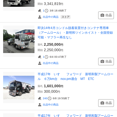
3,341,819
開始
円
1
3/8 18:48
終了
出品
ストア
出品中の商品
即決14年4月コンドル脱着装置付きコンテナ専用車
（アームロール）・新明和ツインホイスト・全国登録
可能・マフラー再生なし
2,250,000
落札
円
2,250,000
開始
円
1
6/4 00:47
終了
出品
出品中の商品
平成17年 いすゞ フォワード 新明和製アームロー
ル ６万km台 nox.pm適合 MT ETC
1,601,000
落札
円
300,000
開始
円
240
6/8 19:50
終了
出品
出品中の商品
平成17年 いすゞ フォワード 新明和製アームロー