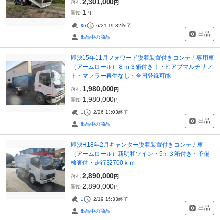
2,301,000
落札
円
1
開始
円
86
6/21 19:32
終了
出品
出品中の商品
即決15年11月フォワード脱着装置付きコンテナ専用車
（アームロール）８ｍ３箱付き！・ヒアブマルチリフ
ト・マフラー再生なし・全国登録可能
1,980,000
落札
円
1,980,000
開始
円
1
2/26 13:03
終了
出品
出品中の商品
即決H18年2月キャンター脱着装置付きコンテナ車
（アームロール）新明和ツイン・5ｍ３箱付き・予備
検査付・走行32700ｋｍ！
2,890,000
落札
円
2,890,000
開始
円
1
2/19 15:33
終了
出品
出品中の商品