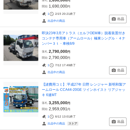
落札
円
1,690,000
開始
円
1
2/15 20:21
終了
出品
出品中の商品
即決23年3月アトラス（エルフOEM車）脱着装置付き
コンテナ専用車（アームロール）極東シングル・４ナ
ンバー３ｔ・車検8/9
2,790,000
落札
円
2,790,000
開始
円
1
7/12 17:49
終了
出品
出品中の商品
【諸費用コミ】:平成27年 日野 レンジャー 新明和製ア
ームロール CCA44-20GE ツインホイスト リアジャッ
キ 6速MT
3,255,000
落札
円
2,959,091
開始
円
1
6/12 13:01
終了
出品
ストア
出品中の商品