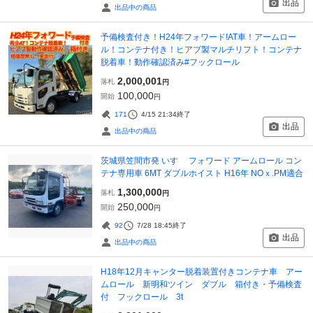
出品
出品中の商品
予備検査付き！H24年フォワード!AT車！アームロー
ル！コンテナ付き！ヒアブ製マルチリフト！コンテナ
脱着車！動作確認済み#フックロール
2,000,001
落札
円
100,000
開始
円
171
4/15 21:34
終了
出品
出品中の商品
茨城県笠間市発 いすゞ フォワード アームロール コン
テナ専用車 6MT ダブルホイスト H16年 NOｘ.PM適合
1,300,000
落札
円
250,000
開始
円
92
7/28 18:45
終了
出品
出品中の商品
H18年12月キャンター脱着装置付きコンテナ車 アー
ムロール 新明和ツイン ダブル 箱付き・予備検査
付 フックロール 3t