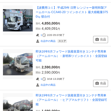
【諸費用コミ】:平成29年 日野 レンジャー新明和製ア
ームロール CCA40-20 ツインホイスト 最大積載量375
0㎏ 寝台付
4,850,000
落札
円
4,409,091
開始
円
1
2/20 05:07
終了
出品
ストア
出品中の商品
即決16年6月フォワード脱着装置付きコンテナ専用車
（アームロール）・新明和ツインホイスト・全国登録
可能
2,590,000
落札
円
2,590,000
開始
円
1
3/18 13:20
終了
出品
出品中の商品
即決19年6月フォワード脱着装置付きコンテナ専用車
（アームロール）・ヒアブマルチリフト・全国登録可
能
1,690,000