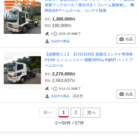
発製フックロール！寝台付き！フレーム腐食無し、機
関良好#アームロール、コンテナ脱着
1,380,000
落札
円
100,000
開始
円
2
6/26 19:38
終了
出品
出品中の商品
【諸費用コミ】:【CH23345】脱着式コンテナ専用車
H14年 ヒノ レンジャー 積載3950㎏ 6速MT ベッド ア
ームロール
2,270,000
落札
円
2,063,637
開始
円
1
5/14 21:39
終了
出品
ストア
出品中の商品
前へ
1
2
次へ
1
〜
50
件 /
57
件