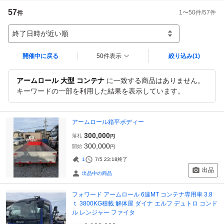
57
1
〜
50
件/
57
件
件
終了日時が近い順
開催中に戻る
50件表示
絞り込み
(1)
アームロール 大型 コンテナ
に一致する商品はありません。
キーワードの一部を利用した結果を表示しています。
アームロール箱平ボディー
300,000
落札
円
300,000
開始
円
1
7/5 23:18
終了
出品
出品中の商品
フォワード アームロール 6速MT コンテナ専用車 3.8
ｔ 3800KG積載 解体屋 ダイナ エルフ デュトロ コンド
ル レンジャー ファイタ