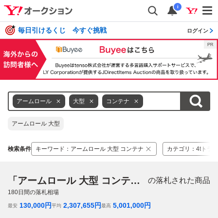
i
毎日引けるくじ 今すぐ挑戦
ログイン
アームロール
大型
コンテナ
アームロール 大型
検索条件
キーワード
：
アームロール 大型 コンテナ
カテゴリ
：
4tトラ
「アームロール 大型 コンテナ」
の落札された商品
180
日間の落札相場
130,000
円
2,307,655
円
5,001,000
円
最安
平均
最高