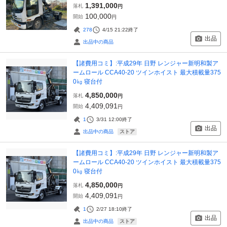
1,391,000
落札
円
100,000
開始
円
278
4/15 21:22
終了
出品
出品中の商品
【諸費用コミ】:平成29年 日野 レンジャー新明和製ア
ームロール CCA40-20 ツインホイスト 最大積載量375
0㎏ 寝台付
4,850,000
落札
円
4,409,091
開始
円
1
3/31 12:00
終了
出品
ストア
出品中の商品
【諸費用コミ】:平成29年 日野 レンジャー新明和製ア
ームロール CCA40-20 ツインホイスト 最大積載量375
0㎏ 寝台付
4,850,000
落札
円
4,409,091
開始
円
1
2/27 18:10
終了
出品
ストア
出品中の商品