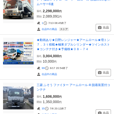
ムーサー6速
2,298,000
落札
円
2,089,091
開始
円
1
7/13 08:45
終了
出品
ストア
出品中の商品
★動画あり★日野レンジャー★アームロール★増トン
７．３ｔ積載★極東ダブルシリンダー★ツインホスト
★コンテナ付き★予備検★０８－７４
3,004,000
落札
円
10,000
開始
円
99
6/17 20:54
終了
出品
出品中の商品
三菱 ふそう ファイター アームロール 4t 脱着装置付コ
ンテナ
1,606,000
落札
円
1,350,000
開始
円
35
7/6 20:12
終了
出品