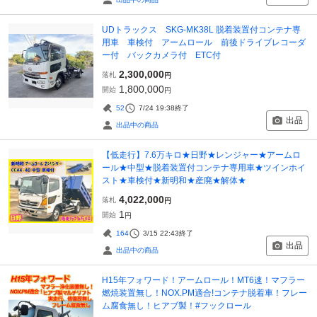
UDトラックス SKG-MK38L 脱着装置付コンテナ専
用車 車検付 アームロール 前後ドライブレコーダ
ー付 バックカメラ付 ETC付
2,300,000
落札
円
1,800,000
開始
円
52
7/24 19:38
終了
出品
出品中の商品
【低走行】7.6万キロ★日野★レンジャー★アームロ
ール★中型★脱着装置付コンテナ専用車★ツインホイ
スト★車検付★新明和★産廃★解体★
4,022,000
落札
円
1
開始
円
164
3/15 22:43
終了
出品
出品中の商品
H15年フォワード！アームロール！MT6速！マフラー
燃焼装置無し！NOX.PM適合!コンテナ脱着車！フレー
ム腐食無し！ヒアブ製！#フックロール