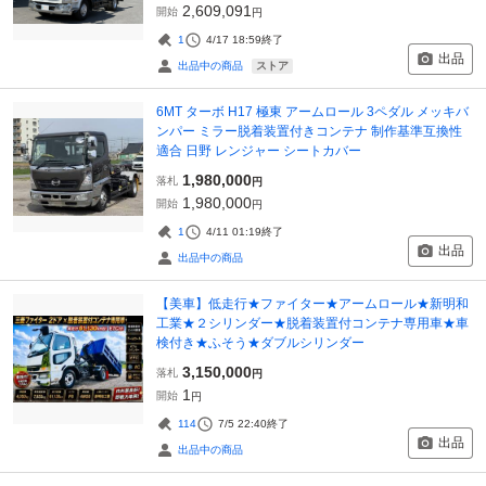
2,609,091
開始
円
1
4/17 18:59
終了
出品
ストア
出品中の商品
6MT ターボ H17 極東 アームロール 3ペダル メッキバ
ンパー ミラー脱着装置付きコンテナ 制作基準互換性
適合 日野 レンジャー シートカバー
1,980,000
落札
円
1,980,000
開始
円
1
4/11 01:19
終了
出品
出品中の商品
【美車】低走行★ファイター★アームロール★新明和
工業★２シリンダー★脱着装置付コンテナ専用車★車
検付き★ふそう★ダブルシリンダー
3,150,000
落札
円
1
開始
円
114
7/5 22:40
終了
出品
出品中の商品