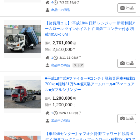
4
7/3 22:18
終了
出品
出品中の商品
【諸費用コミ】:平成18年 日野 レンジャー 新明和製ア
ームロール ツインホイスト 白川鉄工コンテナ付き 積
載4050kg 6MT
2,761,000
落札
円
2,510,000
開始
円
1
3/11 11:08
終了
出品
ストア
出品中の商品
■平成18年式■ファイター■コンテナ脱着専用車■積載3
700kg■距離31万㌔■極東製アームロール■F6マニュア
ル■ダブルシリンダー
1,200,000
落札
円
1,200,000
開始
円
1
5/26 14:03
終了
出品
出品中の商品
【車卸値センター】ヤフオク特価!フォワード 脱着ボ
ディ 極東フックロール・アームロール 積載3950kg ス