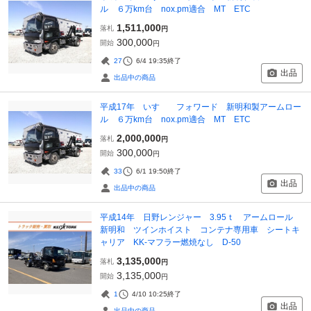
ル ６万km台 nox.pm適合 MT ETC
1,511,000
落札
円
300,000
開始
円
27
6/4 19:35
終了
出品
出品中の商品
平成17年 いすゞ フォワード 新明和製アームロー
ル ６万km台 nox.pm適合 MT ETC
2,000,000
落札
円
300,000
開始
円
33
6/1 19:50
終了
出品
出品中の商品
平成14年 日野レンジャー 3.95ｔ アームロール
新明和 ツインホイスト コンテナ専用車 シートキ
ャリア KK‐マフラー燃焼なし D-50
3,135,000
落札
円
3,135,000
開始
円
1
4/10 10:25
終了
出品
出品中の商品