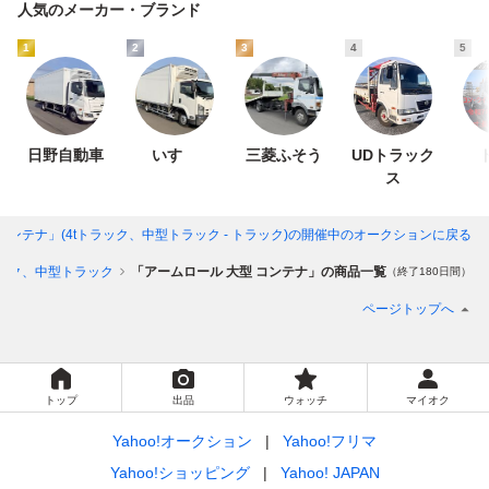
人気のメーカー・ブランド
1
2
3
4
5
日野自動車
いすゞ
三菱ふそう
UDトラック
ス
コンテナ」(4tトラック、中型トラック - トラック)
の開催中のオークションに戻る
ラック、中型トラック
「アームロール 大型 コンテナ」の商品一覧
（終了180日間）
ページトップへ
トップ
出品
ウォッチ
マイオク
Yahoo!オークション
Yahoo!フリマ
Yahoo!ショッピング
Yahoo! JAPAN