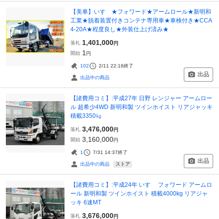
【美車】いすゞ★フォワード★アームロール★新明和
工業★脱着装置付きコンテナ専用車★車検付き★CCA
4-20A★程度良し★外装仕上げ済み★
1,401,000
落札
円
1
開始
円
102
2/11 22:16
終了
出品
出品中の商品
【諸費用コミ】:平成27年 日野 レンジャー アームロー
ル 超希少4WD 新明和製 ツインホイスト リアジャッキ
積載3350㎏
3,476,000
落札
円
3,160,000
開始
円
1
7/31 14:37
終了
出品
ストア
出品中の商品
【諸費用コミ】:平成24年 いすゞ フォワード アームロ
ール 新明和製 ツインホイスト 積載4000kg リアジャ
ッキ 6速MT
3,676,000
落札
円