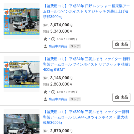
【諸費用コミ】:平成28年 日野 レンジャー 極東製アー
ムロール ツインホイスト リアジャッキ 外装仕上げ済
積載3900kg
3,674,000
落札
円
3,340,000
開始
円
1
6/26 10:30
終了
出品
ストア
出品中の商品
【諸費用コミ】:平成24年 三菱ふそう ファイター 新明
和製アームロール ツインホイスト リアジャッキ 積載3
400kg 6速MT
3,146,000
落札
円
2,860,000
開始
円
1
4/30 19:51
終了
出品
ストア
出品中の商品
【諸費用コミ】:平成30年 三菱ふそう ファイター新明
和製アームロール CCA44-10 ツインホイスト 最大積
載量3650㎏
2,870,000
落札
円