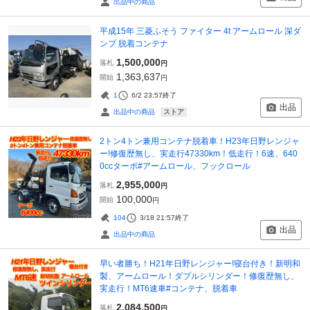
出品中の商品
平成15年 三菱ふそう ファイター 4t アームロール 深ダ
ンプ 脱着コンテナ
1,500,000
落札
円
1,363,637
開始
円
1
6/2 23:57
終了
出品
ストア
出品中の商品
2トン4トン兼用コンテナ脱着車！H23年日野レンジャ
ー!修復歴無し、実走行47330km！低走行！6速、640
0ccターボ#アームロール、フックロール
2,955,000
落札
円
100,000
開始
円
104
3/18 21:57
終了
出品
出品中の商品
早い者勝ち！H21年日野レンジャー!寝台付き！新明和
製、アームロール！ダブルシリンダー！修復歴無し、
実走行！MT6速車#コンテナ、脱着車
2,084,500
落札
円