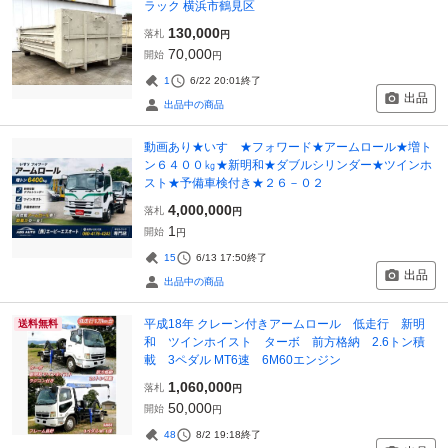
ラック 横浜市鶴見区
130,000
落札
円
70,000
開始
円
1
6/22 20:01
終了
出品
出品中の商品
動画あり★いすゞ★フォワード★アームロール★増ト
ン６４００㎏★新明和★ダブルシリンダー★ツインホ
スト★予備車検付き★２６－０２
4,000,000
落札
円
1
開始
円
15
6/13 17:50
終了
出品
出品中の商品
平成18年 クレーン付きアームロール 低走行 新明
送料無料
和 ツインホイスト ターボ 前方格納 2.6トン積
載 3ペダル MT6速 6M60エンジン
1,060,000
落札
円
50,000
開始
円
48
8/2 19:18
終了