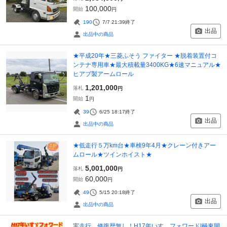
100,000
開始
円
190
7/7 21:39
終了
出品
出品中の商品
★平成20年★三菱ふそう ファイター ★脱着装置付コ
ンテナ専用車★最大積載量3400KG★6速マニュアル★
ヒアブ製アームロール
1,201,000
落札
円
1
開始
円
39
6/25 18:17
終了
出品
出品中の商品
★低走行５万km台★車検9年4月★クレーン付きアー
ムロール★ツインホイスト★
5,001,000
落札
円
60,000
開始
円
49
5/15 20:18
終了
出品
出品中の商品
実走行、修復歴無し！H17年いすゞフォワード!極東開