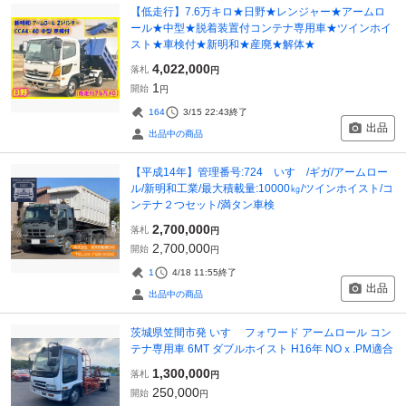
【低走行】7.6万キロ★日野★レンジャー★アームロ
ール★中型★脱着装置付コンテナ専用車★ツインホイ
スト★車検付★新明和★産廃★解体★
4,022,000
落札
円
1
開始
円
164
3/15 22:43
終了
出品
出品中の商品
【平成14年】管理番号:724 いすゞ/ギガ/アームロー
ル/新明和工業/最大積載量:10000㎏/ツインホイスト/コ
ンテナ２つセット/満タン車検
2,700,000
落札
円
2,700,000
開始
円
1
4/18 11:55
終了
出品
出品中の商品
茨城県笠間市発 いすゞ フォワード アームロール コン
テナ専用車 6MT ダブルホイスト H16年 NOｘ.PM適合
1,300,000
落札
円
250,000
開始
円