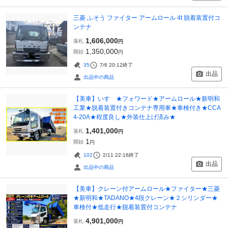
三菱 ふそう ファイター アームロール 4t 脱着装置付コ
ンテナ
1,606,000
落札
円
1,350,000
開始
円
35
7/6 20:12
終了
出品
出品中の商品
【美車】いすゞ★フォワード★アームロール★新明和
工業★脱着装置付きコンテナ専用車★車検付き★CCA
4-20A★程度良し★外装仕上げ済み★
1,401,000
落札
円
1
開始
円
102
2/11 22:16
終了
出品
出品中の商品
【美車】クレーン付アームロール★ファイター★三菱
★新明和★TADANO★4段クレーン★２シリンダー★
車検付★低走行★脱着装置付コンテナ
4,901,000
落札
円