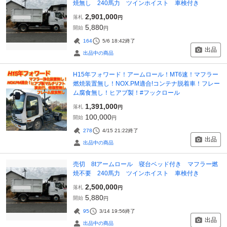
焼無し 240馬力 ツインホイスト 車検付き
2,901,000
落札
円
5,880
開始
円
164
5/6 18:42
終了
出品
出品中の商品
H15年フォワード！アームロール！MT6速！マフラー
燃焼装置無し！NOX.PM適合!コンテナ脱着車！フレー
ム腐食無し！ヒアブ製！#フックロール
1,391,000
落札
円
100,000
開始
円
278
4/15 21:22
終了
出品
出品中の商品
売切 8tアームロール 寝台ベッド付き マフラー燃
焼不要 240馬力 ツインホイスト 車検付き
2,500,000
落札
円
5,880
開始
円
95
3/14 19:56
終了
出品
出品中の商品