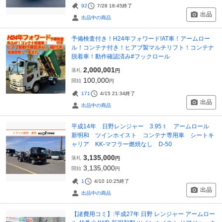
92
7/28 18:45
終了
出品
出品中の商品
予備検査付き！H24年フォワード!AT車！アームロー
ル！コンテナ付き！ヒアブ製マルチリフト！コンテナ
脱着車！動作確認済み#フックロール
2,000,001
落札
円
100,000
開始
円
171
4/15 21:34
終了
出品
出品中の商品
平成14年 日野レンジャー 3.95ｔ アームロール
新明和 ツインホイスト コンテナ専用車 シートキ
ャリア KK‐マフラー燃焼なし D-50
3,135,000
落札
円
3,135,000
開始
円
1
4/10 10:25
終了
出品
出品中の商品
【諸費用コミ】:平成27年 日野 レンジャー アームロー