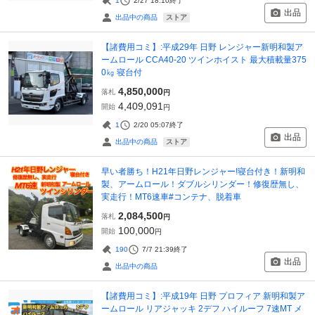
1
2/27 18:10
終了
出品
ストア
出品中の商品
【諸費用コミ】:平成29年 日野 レンジャー新明和製ア
ームロール CCA40-20 ツインホイスト 最大積載量375
0㎏ 寝台付
4,850,000
落札
円
4,409,091
開始
円
1
2/20 05:07
終了
出品
ストア
出品中の商品
早い者勝ち！H21年日野レンジャー!寝台付き！新明和
製、アームロール！ダブルシリンダー！修復歴無し、
実走行！MT6速車#コンテナ、脱着車
2,084,500
落札
円
100,000
開始
円
190
7/7 21:39
終了
出品
出品中の商品
【諸費用コミ】:平成19年 日野 プロフィア 新明和製ア
ームロール リアジャッキ 2デフ ハイルーフ 7速MT メ