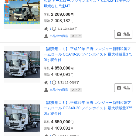
和製 アームロール ツインホイスト CCA22-12モデル
煤焼なし 5速MT
2,209,000
落札
円
2,008,182
開始
円
1
8/1 13:42
終了
出品
ストア
出品中の商品
【諸費用コミ】:平成29年 日野 レンジャー新明和製ア
ームロール CCA40-20 ツインホイスト 最大積載量375
0㎏ 寝台付
4,850,000
落札
円
4,409,091
開始
円
1
3/31 12:00
終了
出品
ストア
出品中の商品
【諸費用コミ】:平成29年 日野 レンジャー新明和製ア
ームロール CCA40-20 ツインホイスト 最大積載量375
0㎏ 寝台付
4,850,000
落札
円
4,409,091
開始
円