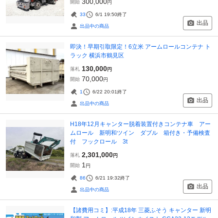
300,000
開始
円
33
6/1 19:50
終了
出品
出品中の商品
即決！早期引取限定！6立米 アームロールコンテナ ト
ラック 横浜市鶴見区
130,000
落札
円
70,000
開始
円
1
6/22 20:01
終了
出品
出品中の商品
H18年12月キャンター脱着装置付きコンテナ車 アー
ムロール 新明和ツイン ダブル 箱付き・予備検査
付 フックロール 3t
2,301,000
落札
円
1
開始
円
86
6/21 19:32
終了
出品
出品中の商品
【諸費用コミ】:平成18年 三菱ふそう キャンター 新明