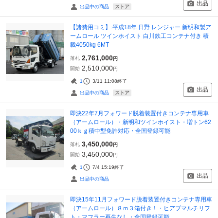
出品
ストア
出品中の商品
【諸費用コミ】:平成18年 日野 レンジャー 新明和製ア
ームロール ツインホイスト 白川鉄工コンテナ付き 積
載4050kg 6MT
2,761,000
落札
円
2,510,000
開始
円
1
3/11 11:08
終了
出品
ストア
出品中の商品
即決22年7月フォワード脱着装置付きコンテナ専用車
（アームロール）・新明和ツインホイスト・増トン62
00ｋｇ積中型免許対応・全国登録可能
3,450,000
落札
円
3,450,000
開始
円
1
7/4 15:19
終了
出品
出品中の商品
即決15年11月フォワード脱着装置付きコンテナ専用車
（アームロール）８ｍ３箱付き！・ヒアブマルチリフ
ト・マフラー再生なし・全国登録可能