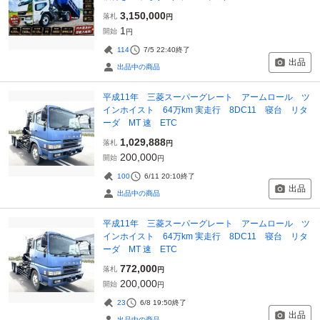
3,150,000
落札
円
1
開始
円
114
7/5 22:40
終了
出品
出品中の商品
平成11年 三菱スーパーグレート アームロール ツ
インホイスト 64万km 実走行 8DC11 寝台 リタ
ーダ MT 速 ETC
1,029,888
落札
円
200,000
開始
円
100
6/11 20:10
終了
出品
出品中の商品
平成11年 三菱スーパーグレート アームロール ツ
インホイスト 64万km 実走行 8DC11 寝台 リタ
ーダ MT 速 ETC
772,000
落札
円
200,000
開始
円
23
6/8 19:50
終了
出品
出品中の商品