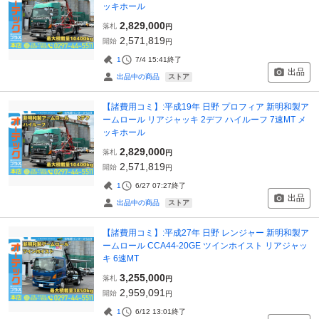
ッキホール
2,829,000
落札
円
2,571,819
開始
円
1
7/4 15:41
終了
出品
ストア
出品中の商品
【諸費用コミ】:平成19年 日野 プロフィア 新明和製ア
ームロール リアジャッキ 2デフ ハイルーフ 7速MT メ
ッキホール
2,829,000
落札
円
2,571,819
開始
円
1
6/27 07:27
終了
出品
ストア
出品中の商品
【諸費用コミ】:平成27年 日野 レンジャー 新明和製ア
ームロール CCA44-20GE ツインホイスト リアジャッ
キ 6速MT
3,255,000
落札
円
2,959,091
開始
円
1
6/12 13:01
終了