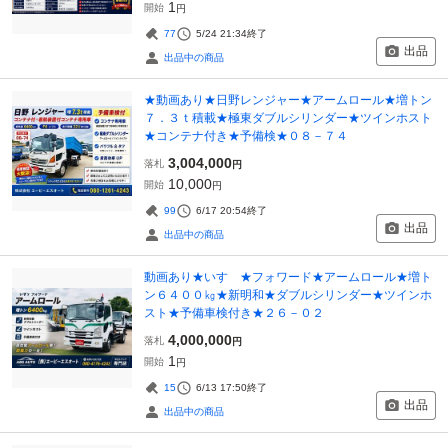
1
開始
円
77
5/24 21:34
終了
出品
出品中の商品
★動画あり★日野レンジャー★アームロール★増トン
７．３ｔ積載★極東ダブルシリンダー★ツインホスト
★コンテナ付き★予備検★０８－７４
3,004,000
落札
円
10,000
開始
円
99
6/17 20:54
終了
出品
出品中の商品
動画あり★いすゞ★フォワード★アームロール★増ト
ン６４００㎏★新明和★ダブルシリンダー★ツインホ
スト★予備車検付き★２６－０２
4,000,000
落札
円
1
開始
円
15
6/13 17:50
終了
出品
出品中の商品