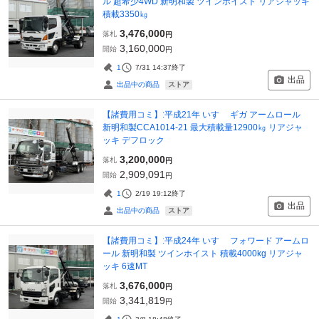
ル 超希少4WD 新明和製 ツインホイスト リアジャッキ
積載3350㎏
3,476,000
落札
円
3,160,000
開始
円
1
7/31 14:37
終了
出品
ストア
出品中の商品
【諸費用コミ】:平成21年 いすゞ ギガ アームロール
新明和製CCA1014-21 最大積載量12900㎏ リアジャ
ッキ デフロック
3,200,000
落札
円
2,909,091
開始
円
1
2/19 19:12
終了
出品
ストア
出品中の商品
【諸費用コミ】:平成24年 いすゞ フォワード アームロ
ール 新明和製 ツインホイスト 積載4000kg リアジャ
ッキ 6速MT
3,676,000
落札
円
3,341,819
開始
円