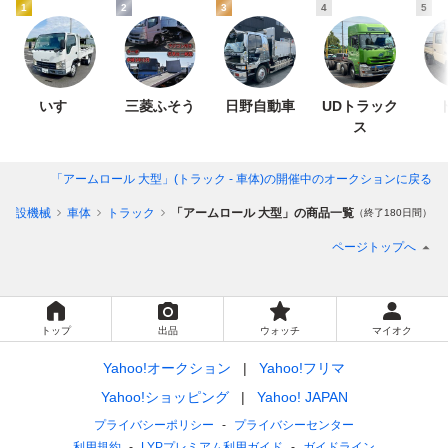
1
2
3
4
5
いすゞ
三菱ふそう
日野自動車
UDトラック
ス
「アームロール 大型」(トラック - 車体)
の開催中のオークションに戻る
、建設機械
車体
トラック
「アームロール 大型」の商品一覧
（終了180日間）
ページトップへ
トップ
出品
ウォッチ
マイオク
Yahoo!オークション
Yahoo!フリマ
Yahoo!ショッピング
Yahoo! JAPAN
プライバシーポリシー
プライバシーセンター
利用規約
LYPプレミアム利用ガイド
ガイドライン