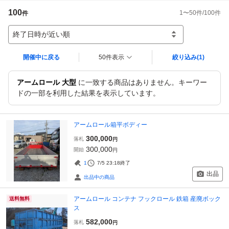
100
1
〜
50
件/
100
件
件
終了日時が近い順
開催中に戻る
50件表示
絞り込み
(1)
アームロール 大型
に一致する商品はありません。キーワー
ドの一部を利用した結果を表示しています。
アームロール箱平ボディー
300,000
落札
円
300,000
開始
円
1
7/5 23:18
終了
出品
出品中の商品
アームロール コンテナ フックロール 鉄箱 産廃ボック
送料無料
ス
582,000
落札
円