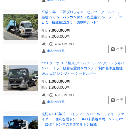
平成22年・日野プロフィア・ヒアブ・アームロール・
距離59万㌔・バッカン付き・総重量25㌧・ツーデフ・
ETC・積載量12,3㌧ ・380馬力 ・F7
7,000,000
落札
円
7,000,000
開始
円
1
7/14 11:10
終了
出品
出品中の商品
6MT ターボ H17 極東 アームロール 3ペダル メッキバ
ンパー ミラー脱着装置付きコンテナ 制作基準互換性
適合 日野 レンジャー シートカバー
1,980,000
落札
円
1,980,000
開始
円
1
4/11 01:19
終了
出品
出品中の商品
売切りH13年式 ８トンアームロール ふそう ファ
イター 便利な増トン DPD未装着車両 ２７万km
ほぼ４トン車の車体で８トン積載