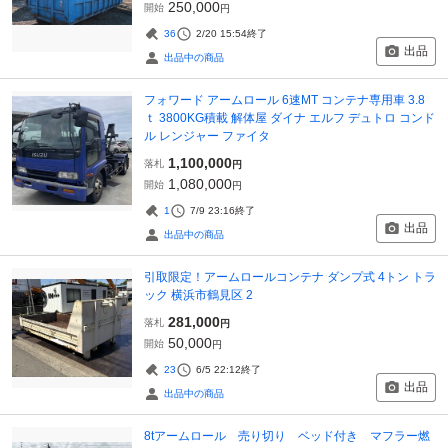
250,000
開始
円
36
2/20 15:54
終了
出品
出品中の商品
フォワード アームロール 6速MT コンテナ専用車 3.8
ｔ 3800KG積載 解体屋 ダイナ エルフ デュトロ コンド
ル レンジャー ファイタ
1,100,000
落札
円
1,080,000
開始
円
1
7/9 23:16
終了
出品
出品中の商品
引取限定！アームロールコンテナ ダンプ式 4トン トラ
ック 横浜市鶴見区 2
281,000
落札
円
50,000
開始
円
23
6/5 22:12
終了
出品
出品中の商品
8tアームロール 売り切り ベッド付き マフラー燃