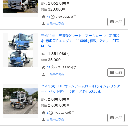
1,851,000
落札
円
320,000
開始
円
44
3/29 00:23
終了
出品
出品中の商品
平成11年 三菱Sグレート アームロール 新明和
名機8DC11エンジン 11600kg積載 2デフ ETC
MT7速
1,851,080
落札
円
35,000
開始
円
34
4/21 19:03
終了
出品
出品中の商品
２４年式 UD 増トンアームロール(ツインシリンダ
ー) ベット有り 6速 実走行50.8万k
2,600,000
落札
円
2,600,000
開始
円
1
7/29 18:00
終了
出品
出品中の商品