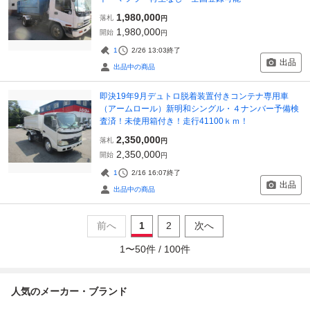
1,980,000
落札
円
1,980,000
開始
円
1
2/26 13:03
終了
出品
出品中の商品
即決19年9月デュトロ脱着装置付きコンテナ専用車
（アームロール）新明和シングル・４ナンバー予備検
査済！未使用箱付き！走行41100ｋｍ！
2,350,000
落札
円
2,350,000
開始
円
1
2/16 16:07
終了
出品
出品中の商品
前へ
1
2
次へ
1
〜
50
件 /
100
件
人気のメーカー・ブランド