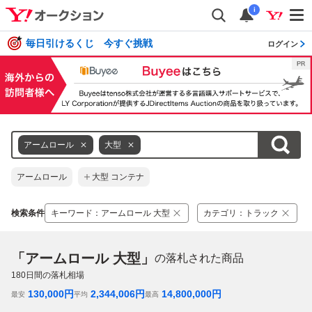
i
毎日引けるくじ 今すぐ挑戦
ログイン
アームロール
大型
アームロール
大型 コンテナ
検索条件
キーワード
：
アームロール 大型
カテゴリ
：
トラック
「アームロール 大型」
の落札された商品
180
日間の落札相場
130,000
円
2,344,006
円
14,800,000
円
最安
平均
最高