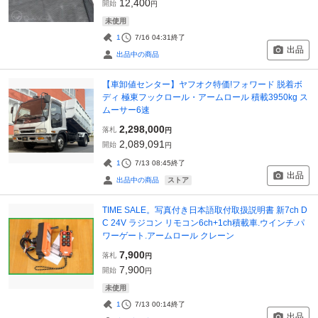
12,400
開始
円
未使用
1
7/16 04:31
終了
出品
出品中の商品
【車卸値センター】ヤフオク特価!フォワード 脱着ボ
ディ 極東フックロール・アームロール 積載3950kg ス
ムーサー6速
2,298,000
落札
円
2,089,091
開始
円
1
7/13 08:45
終了
出品
ストア
出品中の商品
TIME SALE。写真付き日本語取付取扱説明書 新7ch D
C 24V ラジコン リモコン6ch+1ch積載車.ウインチ.パ
ワーゲート.アームロール クレーン
7,900
落札
円
7,900
開始
円
未使用
1
7/13 00:14
終了
出品