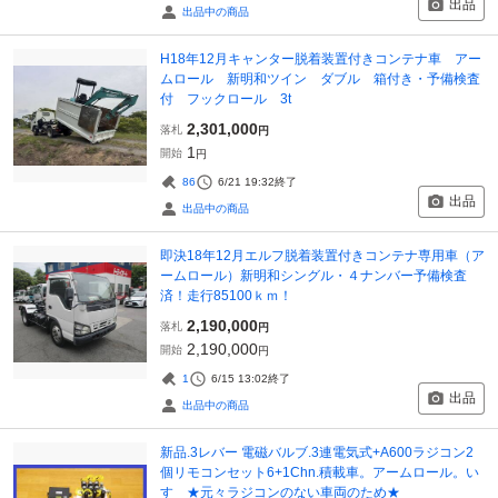
出品
出品中の商品
H18年12月キャンター脱着装置付きコンテナ車 アー
ムロール 新明和ツイン ダブル 箱付き・予備検査
付 フックロール 3t
2,301,000
落札
円
1
開始
円
86
6/21 19:32
終了
出品
出品中の商品
即決18年12月エルフ脱着装置付きコンテナ専用車（ア
ームロール）新明和シングル・４ナンバー予備検査
済！走行85100ｋｍ！
2,190,000
落札
円
2,190,000
開始
円
1
6/15 13:02
終了
出品
出品中の商品
新品.3レバー 電磁バルブ.3連電気式+A600ラジコン2
個リモコンセット6+1Chn.積載車。アームロール。い
すゞ★元々ラジコンのない車両のため★