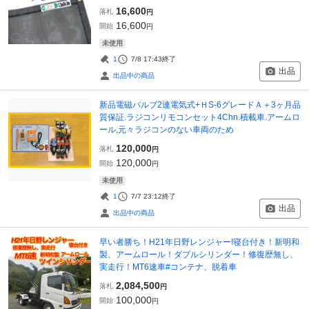
16,600
落札
円
16,600
開始
円
未使用
1
7/8 17:43
終了
出品
出品中の商品
新品電磁バルブ2連電気式+ＨS-6グレードＡ＋3ヶ月品
質保証.ラジコンリモコンセット4Chn.積載車.アームロ
ール,元々ラジコンのない車両のため
120,000
落札
円
120,000
開始
円
未使用
1
7/7 23:12
終了
出品
出品中の商品
早い者勝ち！H21年日野レンジャー!寝台付き！新明和
製、アームロール！ダブルシリンダー！修復歴無し、
実走行！MT6速車#コンテナ、脱着車
2,084,500
落札
円
100,000
開始
円