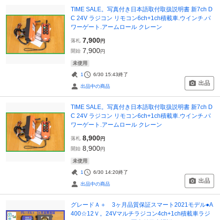
TIME SALE。写真付き日本語取付取扱説明書 新7ch D
C 24V ラジコン リモコン6ch+1ch積載車.ウインチ.パ
ワーゲート.アームロール クレーン
7,900
落札
円
7,900
開始
円
未使用
1
6/30 15:43
終了
出品
出品中の商品
TIME SALE。写真付き日本語取付取扱説明書 新7ch D
C 24V ラジコン リモコン6ch+1ch積載車.ウインチ.パ
ワーゲート.アームロール クレーン
8,900
落札
円
8,900
開始
円
未使用
1
6/30 14:20
終了
出品
出品中の商品
グレードＡ＋ 3ヶ月品質保証スマート2021モデル●A
400☆12Ｖ。24Vマルチラジコン4ch+1ch積載車ラジ