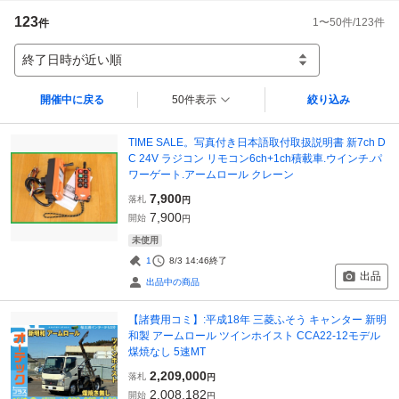
123
1
〜
50
件/
123
件
件
終了日時が近い順
開催中に戻る
50件表示
絞り込み
TIME SALE。写真付き日本語取付取扱説明書 新7ch D
C 24V ラジコン リモコン6ch+1ch積載車.ウインチ.パ
ワーゲート.アームロール クレーン
7,900
落札
円
7,900
開始
円
未使用
1
8/3 14:46
終了
出品
出品中の商品
【諸費用コミ】:平成18年 三菱ふそう キャンター 新明
和製 アームロール ツインホイスト CCA22-12モデル
煤焼なし 5速MT
2,209,000
落札
円
2,008,182
開始
円