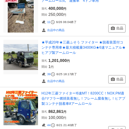
アームロール式 運搬車 4トン車用
送料無料
400,000
落札
円
250,000
開始
円
11
6/26 06:04
終了
出品
出品中の商品
★平成20年★三菱ふそう ファイター ★脱着装置付コ
ンテナ専用車★最大積載量3400KG★6速マニュアル★
ヒアブ製アームロール
1,201,000
落札
円
1
開始
円
39
6/25 18:17
終了
出品
出品中の商品
H12年三菱ファイター!6速MT！8200CC！NOX.PM適
合!マフラー燃焼装着無し！フレーム腐食無し！ヒアブ
製コンテナ脱着車#アームロール
862,861
落札
円
100,000
開始
円
44
6/21 21:40
終了