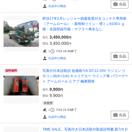
出品
出品中の商品
即決17年2月レンジャー脱着装置付きコンテナ専用車
（アームロール）・新明和ツイン・増トン8100ｋｇ
積・全国登録可能・マフラー再生なし
3,450,000
落札
円
3,450,000
開始
円
1
7/24 16:46
終了
出品
出品中の商品
写真付日本語取説 低価格7ch DC12-24V ラジコン リ
送料無料
モコン(6ch+1ch) キャリアカー ウイング車 パワーゲー
ト アームロール ヒアブ 極東開発
9,900
落札
円
9,900
開始
円
未使用
1
7/23 21:53
終了
出品
出品中の商品
TIME SALE。写真付き日本語取付取扱説明書.新7ch D