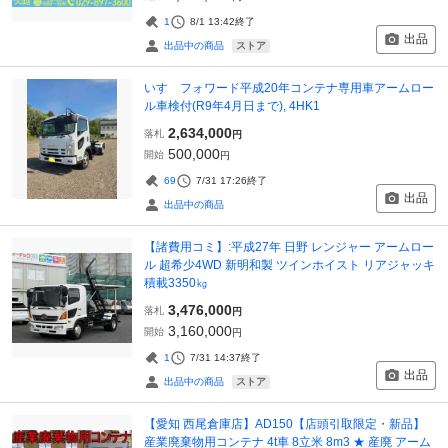
1
8/1 13:42
終了
出品
ストア
出品中の商品
いすゞフォワード平成20年コンテナ専用車アームロー
ル車検付(R9年4月日まで), 4HK1
2,634,000
落札
円
500,000
開始
円
69
7/31 17:26
終了
出品
出品中の商品
【諸費用コミ】:平成27年 日野 レンジャー アームロー
ル 超希少4WD 新明和製 ツインホイスト リアジャッキ
積載3350㎏
3,476,000
落札
円
3,160,000
開始
円
1
7/31 14:37
終了
出品
ストア
出品中の商品
【愛知 西尾倉庫店】AD150【店頭引取限定・新品】
産業廃棄物用コンテナ 4t車 8立米 8m3 ★ 産廃 アーム