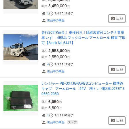
円
3,450,000
開始
円
1
7/4 15:19
終了
出品
出品中の商品
走行20万Km台！ 車検付き！脱着装置付コンテナ専用
車 いすゞ 4t積み フックロール アームロール 極東 下取
可【Stock No.5447】
2,553,000
落札
円
2,550,000
開始
円
4
7/3 22:18
終了
出品
出品中の商品
レンジャー PB-GX7JGFA ABSコンピューター 標準W
キャブ アームロール 24V 増トン 消防車 J07ET 8
9660-2050
6,050
落札
円
5,500
開始
円
1
7/1 21:07
終了
出品
ストア
出品中の商品