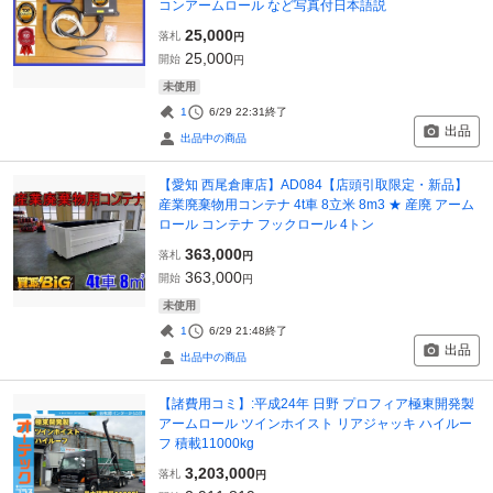
コンアームロール など写真付日本語説
25,000
落札
円
25,000
開始
円
未使用
1
6/29 22:31
終了
出品
出品中の商品
【愛知 西尾倉庫店】AD084【店頭引取限定・新品】
産業廃棄物用コンテナ 4t車 8立米 8m3 ★ 産廃 アーム
ロール コンテナ フックロール 4トン
363,000
落札
円
363,000
開始
円
未使用
1
6/29 21:48
終了
出品
出品中の商品
【諸費用コミ】:平成24年 日野 プロフィア極東開発製
アームロール ツインホイスト リアジャッキ ハイルー
フ 積載11000kg
3,203,000
落札
円