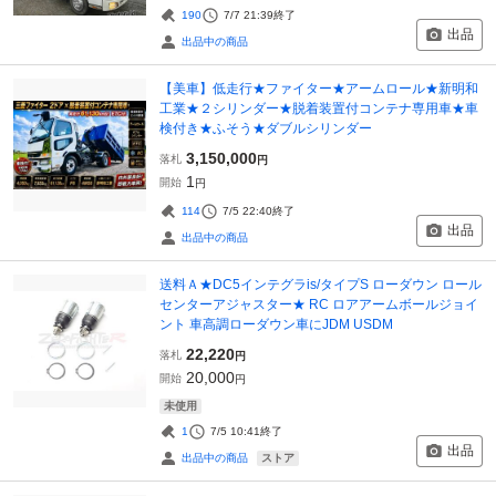
190
7/7 21:39
終了
出品
出品中の商品
【美車】低走行★ファイター★アームロール★新明和
工業★２シリンダー★脱着装置付コンテナ専用車★車
検付き★ふそう★ダブルシリンダー
3,150,000
落札
円
1
開始
円
114
7/5 22:40
終了
出品
出品中の商品
送料Ａ★DC5インテグラis/タイプS ローダウン ロール
センターアジャスター★ RC ロアアームボールジョイ
ント 車高調ローダウン車にJDM USDM
22,220
落札
円
20,000
開始
円
未使用
1
7/5 10:41
終了
出品
ストア
出品中の商品