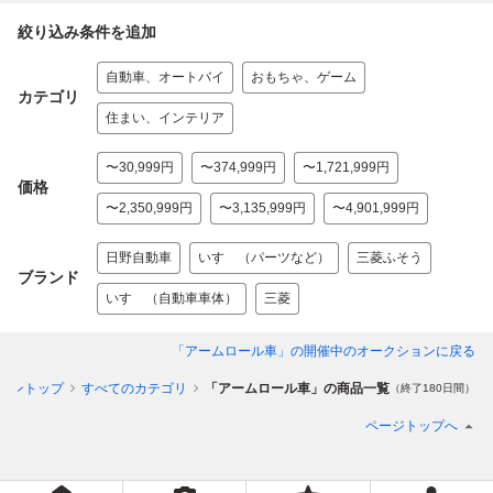
絞り込み条件を追加
自動車、オートバイ
おもちゃ、ゲーム
カテゴリ
住まい、インテリア
〜30,999円
〜374,999円
〜1,721,999円
価格
〜2,350,999円
〜3,135,999円
〜4,901,999円
日野自動車
いすゞ（パーツなど）
三菱ふそう
ブランド
いすゞ（自動車車体）
三菱
「アームロール車」
の開催中のオークションに戻る
ョントップ
すべてのカテゴリ
「アームロール車」の商品一覧
（終了180日間）
ページトップへ