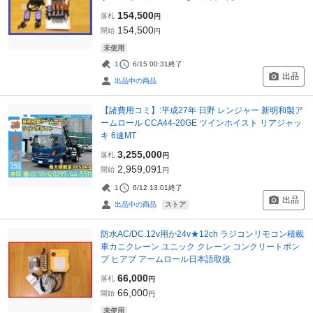
154,500
落札
円
154,500
開始
円
未使用
1
6/15 00:31
終了
出品
出品中の商品
【諸費用コミ】:平成27年 日野 レンジャー 新明和製ア
ームロール CCA44-20GE ツインホイスト リアジャッ
キ 6速MT
3,255,000
落札
円
2,959,091
開始
円
1
6/12 13:01
終了
出品
ストア
出品中の商品
防水AC/DC.12v用か24v★12ch ラジコンリモコン積載
車カニクレーン ユニック クレーン コンクリートポン
プ ヒアブ アームロール日本語取扱
66,000
落札
円
66,000
開始
円
未使用