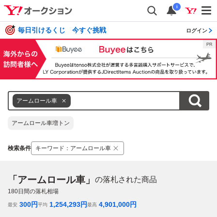
i
毎日引けるくじ 今すぐ挑戦
ログイン
アームロール車
アームロール車増トン
検索条件
キーワード
：
アームロール車
「アームロール車」
の落札された商品
180
日間の落札相場
300
円
1,254,293
円
4,901,000
円
最安
平均
最高