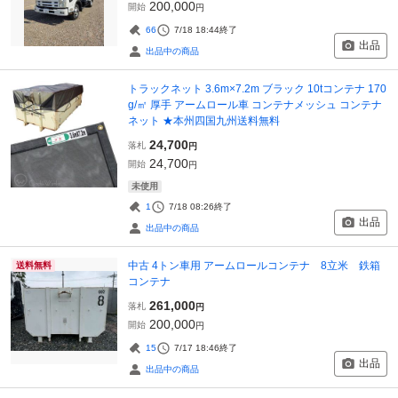
200,000
開始
円
66
7/18 18:44
終了
出品
出品中の商品
トラックネット 3.6m×7.2m ブラック 10tコンテナ 170
g/㎡ 厚手 アームロール車 コンテナメッシュ コンテナ
ネット ★本州四国九州送料無料
24,700
落札
円
24,700
開始
円
未使用
1
7/18 08:26
終了
出品
出品中の商品
中古 4トン車用 アームロールコンテナ 8立米 鉄箱
送料無料
コンテナ
261,000
落札
円
200,000
開始
円
15
7/17 18:46
終了
出品
出品中の商品