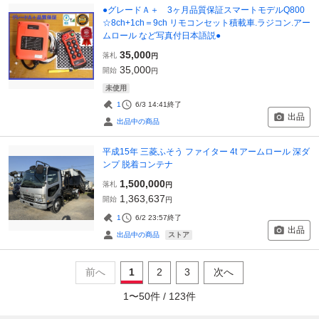
●グレードＡ＋ 3ヶ月品質保証スマートモデルQ800
☆8ch+1ch＝9ch リモコンセット積載車.ラジコン.アー
ムロール など写真付日本語説●
35,000
落札
円
35,000
開始
円
未使用
1
6/3 14:41
終了
出品
出品中の商品
平成15年 三菱ふそう ファイター 4t アームロール 深ダ
ンプ 脱着コンテナ
1,500,000
落札
円
1,363,637
開始
円
1
6/2 23:57
終了
出品
ストア
出品中の商品
前へ
1
2
3
次へ
1
〜
50
件 /
123
件