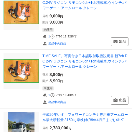
C.24V ラジコン リモコン6ch+1ch積載車.ウインチ.パ
ワーゲート.アームロール クレーン
9,000
落札
円
9,000
開始
円
未使用
1
7/20 11:32
終了
出品
出品中の商品
TIME SALE。写真付き日本語取付取扱説明書 新7ch D
C 24V ラジコン リモコン6ch+1ch積載車.ウインチ.パ
ワーゲート.アームロール クレーン
8,900
落札
円
8,900
開始
円
未使用
1
7/19 10:43
終了
出品
出品中の商品
平成20年いすゞフォワードコンテナ専用車アームロー
ル最大積載量:3150kg車検付(R9年4月日まで), 4HK1
2,783,000
落札
円