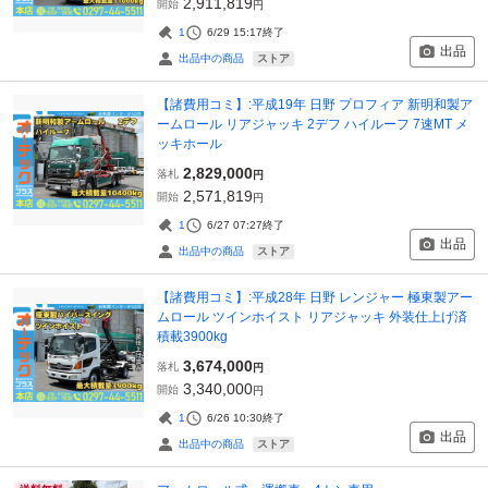
2,911,819
開始
円
1
6/29 15:17
終了
出品
ストア
出品中の商品
【諸費用コミ】:平成19年 日野 プロフィア 新明和製ア
ームロール リアジャッキ 2デフ ハイルーフ 7速MT メ
ッキホール
2,829,000
落札
円
2,571,819
開始
円
1
6/27 07:27
終了
出品
ストア
出品中の商品
【諸費用コミ】:平成28年 日野 レンジャー 極東製アー
ムロール ツインホイスト リアジャッキ 外装仕上げ済
積載3900kg
3,674,000
落札
円
3,340,000
開始
円
1
6/26 10:30
終了
出品
ストア
出品中の商品