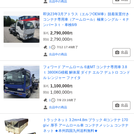
出品中の商品
即決23年3月アトラス（エルフOEM車）脱着装置付き
コンテナ専用車（アームロール）極東シングル・４ナ
ンバー３ｔ・車検8/9
2,790,000
落札
円
2,790,000
開始
円
1
7/12 17:49
終了
出品
出品中の商品
フォワード アームロール 6速MT コンテナ専用車 3.8
ｔ 3800KG積載 解体屋 ダイナ エルフ デュトロ コンド
ル レンジャー ファイタ
1,100,000
落札
円
1,080,000
開始
円
1
7/9 23:16
終了
出品
出品中の商品
トラックネット 3.2m×4.8m ブラック 4tコンテナ 170
g/㎡ 厚手 アームロール車 コンテナメッシュ コンテナ
ネット ★本州四国九州送料無料★