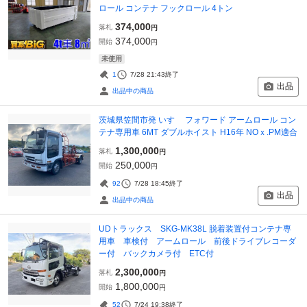
ロール コンテナ フックロール 4トン
374,000
落札
円
374,000
開始
円
未使用
1
7/28 21:43
終了
出品
出品中の商品
茨城県笠間市発 いすゞ フォワード アームロール コン
テナ専用車 6MT ダブルホイスト H16年 NOｘ.PM適合
1,300,000
落札
円
250,000
開始
円
92
7/28 18:45
終了
出品
出品中の商品
UDトラックス SKG-MK38L 脱着装置付コンテナ専
用車 車検付 アームロール 前後ドライブレコーダ
ー付 バックカメラ付 ETC付
2,300,000
落札
円
1,800,000
開始
円
52
7/24 19:38
終了