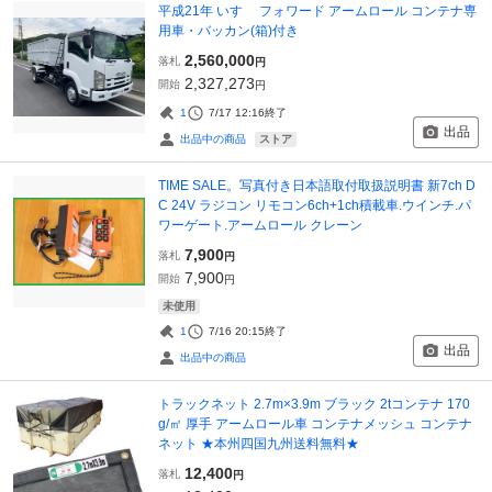
平成21年 いすゞ フォワード アームロール コンテナ専
用車・バッカン(箱)付き
2,560,000
落札
円
2,327,273
開始
円
1
7/17 12:16
終了
出品
ストア
出品中の商品
TIME SALE。写真付き日本語取付取扱説明書 新7ch D
C 24V ラジコン リモコン6ch+1ch積載車.ウインチ.パ
ワーゲート.アームロール クレーン
7,900
落札
円
7,900
開始
円
未使用
1
7/16 20:15
終了
出品
出品中の商品
トラックネット 2.7m×3.9m ブラック 2tコンテナ 170
g/㎡ 厚手 アームロール車 コンテナメッシュ コンテナ
ネット ★本州四国九州送料無料★
12,400
落札
円