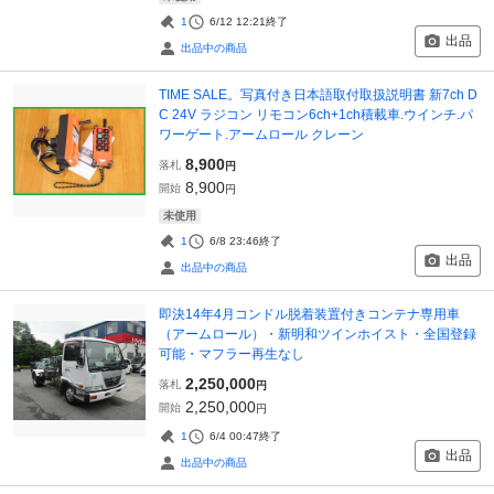
1
6/12 12:21
終了
出品
出品中の商品
TIME SALE。写真付き日本語取付取扱説明書 新7ch D
C 24V ラジコン リモコン6ch+1ch積載車.ウインチ.パ
ワーゲート.アームロール クレーン
8,900
落札
円
8,900
開始
円
未使用
1
6/8 23:46
終了
出品
出品中の商品
即決14年4月コンドル脱着装置付きコンテナ専用車
（アームロール）・新明和ツインホイスト・全国登録
可能・マフラー再生なし
2,250,000
落札
円
2,250,000
開始
円
1
6/4 00:47
終了
出品
出品中の商品