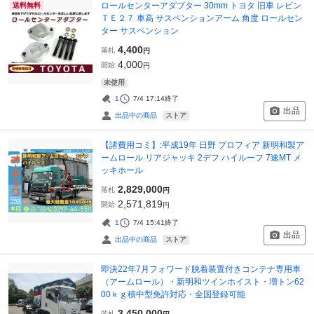
ロールセンターアダプター 30mm トヨタ 旧車 レビン
送料無料
ＴＥ２７ 車高 サスペンションアーム 角度 ロールセン
ター サスペンション
4,400
落札
円
4,000
開始
円
未使用
1
7/4 17:14
終了
出品
ストア
出品中の商品
【諸費用コミ】:平成19年 日野 プロフィア 新明和製ア
ームロール リアジャッキ 2デフ ハイルーフ 7速MT メ
ッキホール
2,829,000
落札
円
2,571,819
開始
円
1
7/4 15:41
終了
出品
ストア
出品中の商品
即決22年7月フォワード脱着装置付きコンテナ専用車
（アームロール）・新明和ツインホイスト・増トン62
00ｋｇ積中型免許対応・全国登録可能
3,450,000
落札