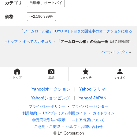
カテゴリ
自動車、オートバイ
価格
〜2,190,999円
「アームロール箱」TOYOTA | トヨタ
の開催中のオークションに戻る
ョントップ
すべてのカテゴリ
「アームロール箱」の商品一覧
（終了180日間）
ページトップへ
トップ
出品
ウォッチ
マイオク
Yahoo!オークション
Yahoo!フリマ
Yahoo!ショッピング
Yahoo! JAPAN
プライバシーポリシー
プライバシーセンター
利用規約
LYPプレミアム利用ガイド
ガイドライン
特定商取引法の表示
ストア出店について
ご意見・ご要望
ヘルプ・お問い合わせ
© LY Corporation