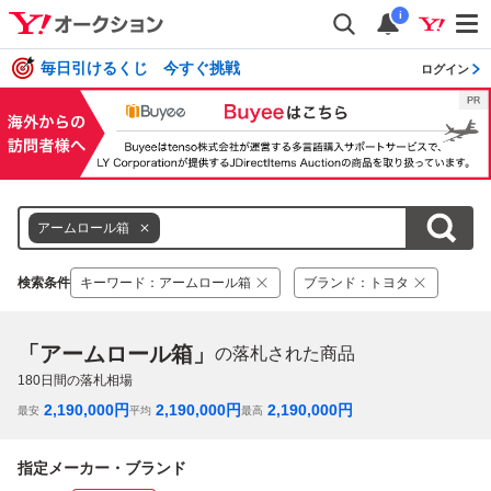
i
毎日引けるくじ 今すぐ挑戦
ログイン
アームロール箱
検索条件
キーワード
：
アームロール箱
ブランド
：
トヨタ
「アームロール箱」
の落札された商品
180
日間の落札相場
2,190,000
円
2,190,000
円
2,190,000
円
最安
平均
最高
指定メーカー・ブランド