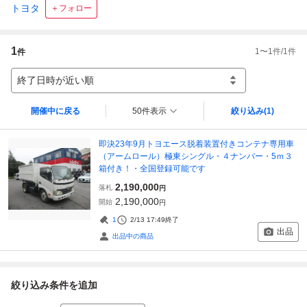
トヨタ
＋フォロー
1
1
〜
1
件/
1
件
件
終了日時が近い順
開催中に戻る
50件表示
絞り込み
(1)
即決23年9月トヨエース脱着装置付きコンテナ専用車
（アームロール）極東シングル・４ナンバー・5ｍ３
箱付き！・全国登録可能です
2,190,000
落札
円
2,190,000
開始
円
1
2/13 17:49
終了
出品
出品中の商品
絞り込み条件を追加