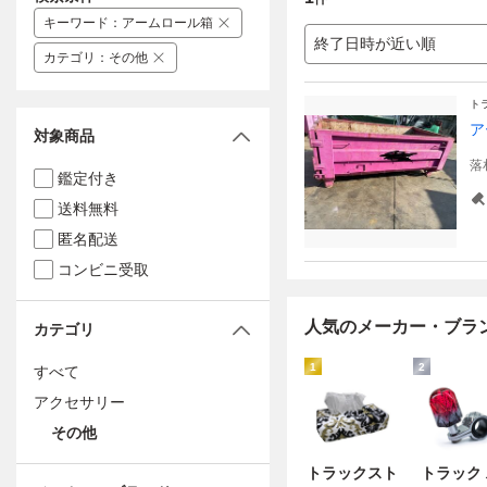
キーワード
：
アームロール箱
終了日時が近い順
カテゴリ
：
その他
ト
ア
対象商品
落
鑑定付き
送料無料
匿名配送
コンビニ受取
人気のメーカー・ブラ
カテゴリ
1
2
すべて
アクセサリー
その他
トラックスト
トラック