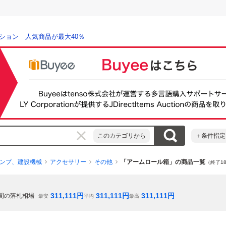
ション 人気商品が最大40％
このカテゴリから
＋条件指定
ンプ、建設機械
アクセサリー
その他
「アームロール箱」の商品一覧
（終了1
311,111
円
311,111
円
311,111
円
間の落札相場
最安
平均
最高