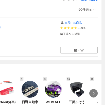
50件表示
出品中の商品
県
100%
埼玉県
から発送
出品
8
9
10
11
elocity(車)
日野自動車
WEIMALL
三菱ふそう
ATS