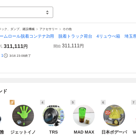
ラック、ダンプ、建設機械
アクセサリー
その他
ームロール脱着コンテナ2t用 脱着トラック荷台 4リュウべ箱 埼玉
311,111
311,111
円
札
円
開始
1
3/16 23:08
終了
ンド
3
4
5
6
7
 雅
ジェットイノ
TRS
MAD MAX
日本ボデーパ
V