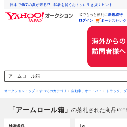
日本で45℃の夏が来る!? 猛暑を賢くおトクに生き抜くヒント
IDでもっと便利に
新規取得
ログイン
ボーナスセレク
オークショントップ
すべてのカテゴリ
自動車、オートバイ
トラック、ダ
「アームロール箱」
の落札された商品
180
日
検索条件
1
件