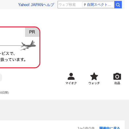
Yahoo! JAPAN
ヘルプ
自閉スペクトラム症
マイオク
ウォッチ
出品
80日間）
1
〜
1
件/
1
件
開催中に戻る