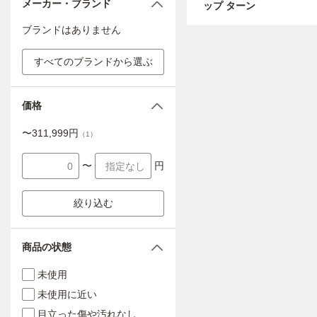
メーカー・ブランド
ップ ターン
ブランドはありません
すべてのブランドから選ぶ
価格
〜
311,999
円
（
1
）
〜
円
絞り込む
商品の状態
未使用
未使用に近い
目立った傷や汚れなし