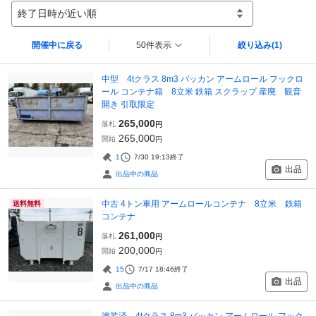
終了日時が近い順
開催中に戻る
50件表示
絞り込み
(1)
中型 4tクラス 8m3 バッカン アームロール フックロ
ール コンテナ箱 8立米 鉄箱 スクラップ 産廃 観音
開き 引取限定
265,000
落札
円
265,000
開始
円
1
7/30 19:13
終了
出品
出品中の商品
中古 4トン車用 アームロールコンテナ 8立米 鉄箱
送料無料
コンテナ
261,000
落札
円
200,000
開始
円
15
7/17 18:46
終了
出品
出品中の商品
塗装済 4tクラス 8m3 バッカン アームロール フック