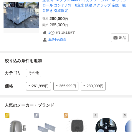
ロール コンテナ箱 8立米 鉄箱 スクラップ 産廃 観
音開き 引取限定
280,000
落札
円
265,000
開始
円
1
6/1 10:12
終了
出品
出品中の商品
絞り込み条件を追加
カテゴリ
その他
価格
〜261,999円
〜265,999円
〜280,999円
人気のメーカー・ブランド
1
2
3
4
5