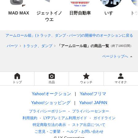
MAD MAX
ジェットイノ
日野自動車
いすゞ
トラ
ウエ
「アームロール箱」(トラック、ダンプ - パーツ)
の開催中のオークションに戻る
械
パーツ
トラック、ダンプ
「アームロール箱」の商品一覧
（終了180日間）
ページトップへ
トップ
出品
ウォッチ
マイオク
Yahoo!オークション
Yahoo!フリマ
Yahoo!ショッピング
Yahoo! JAPAN
プライバシーポリシー
プライバシーセンター
利用規約
LYPプレミアム利用ガイド
ガイドライン
特定商取引法の表示
ストア出店について
ご意見・ご要望
ヘルプ・お問い合わせ