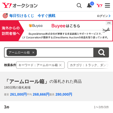
i
毎日引けるくじ 今すぐ挑戦
ログイン
アームロール箱
検索条件
キーワード
：
アームロール箱
カテゴリ
：
トラック、ダンプ
「アームロール箱」
の落札された商品
180
日間の落札相場
261,000
円
268,666
円
280,000
円
最安
平均
最高
3
1
〜
3
件/
3
件
件