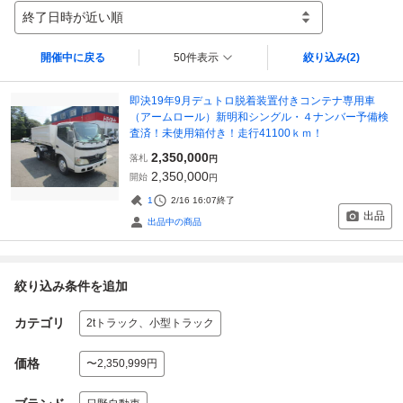
終了日時が近い順
開催中に戻る
50件表示
絞り込み
(2)
即決19年9月デュトロ脱着装置付きコンテナ専用車
（アームロール）新明和シングル・４ナンバー予備検
査済！未使用箱付き！走行41100ｋｍ！
2,350,000
落札
円
2,350,000
開始
円
1
2/16 16:07
終了
出品
出品中の商品
絞り込み条件を追加
カテゴリ
2tトラック、小型トラック
価格
〜2,350,999円