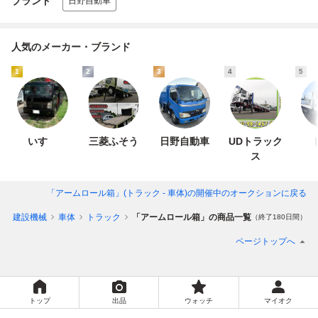
ブランド
日野自動車
人気のメーカー・ブランド
1
2
3
4
5
いすゞ
三菱ふそう
日野自動車
UDトラック
ス
「アームロール箱」(トラック - 車体)
の開催中のオークションに戻る
プ、建設機械
車体
トラック
「アームロール箱」の商品一覧
（終了180日間）
ページトップへ
トップ
出品
ウォッチ
マイオク