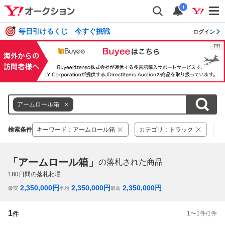
i
毎日引けるくじ 今すぐ挑戦
ログイン
アームロール箱
検索条件
キーワード
：
アームロール箱
カテゴリ
：
トラック
落
「アームロール箱」
の落札された商品
180
日間の落札相場
2,350,000
円
2,350,000
円
2,350,000
円
最安
平均
最高
1
1
〜
1
件/
1
件
件