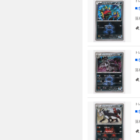
ト
■
落
ト
■
落
ト
■
落