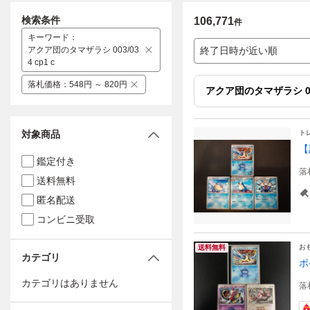
検索条件
106,771
件
キーワード
：
アクア団のタマザラシ 003/03
終了日時が近い順
4 cp1 c
落札価格
：
548円 ～ 820円
アクア団のタマザラシ 003/
対象商品
ト
【
鑑定付き
落
送料無料
匿名配送
コンビニ受取
お
送料無料
カテゴリ
ポ
カテゴリはありません
落