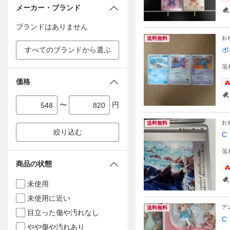
メーカー・ブランド
ブランドはありません
お
送料無料
すべてのブランドから選ぶ
ポ
落
価格
〜
円
お
送料無料
絞り込む
C
落
商品の状態
未使用
未使用に近い
ア
送料無料
目立った傷や汚れなし
C
やや傷や汚れあり