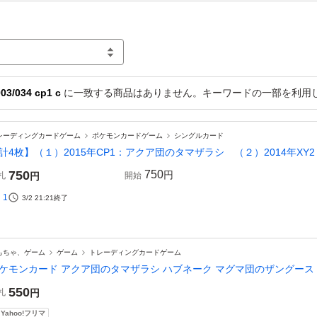
034 cp1 c
に一致する商品はありません。キーワードの一部を利用
レーディングカードゲーム
ポケモンカードゲーム
シングルカード
計4枚】（１）2015年CP1：アクア団のタマザラシ （２）2014年XY
750
750
円
札
円
開始
1
3/2 21:21
終了
もちゃ、ゲーム
ゲーム
トレーディングカードゲーム
ケモンカード アクア団のタマザラシ ハブネーク マグマ団のザングース 
550
札
円
Yahoo!フリマ