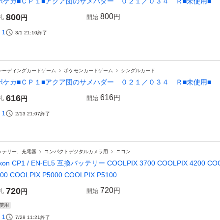
ポケカ■ＣＰ１■アクア団のサメハダー ０２１／０３４ Ｒ■未使用■
800
800
円
札
円
開始
1
3/1 21:10
終了
レーディングカードゲーム
ポケモンカードゲーム
シングルカード
ポケカ■ＣＰ１■アクア団のサメハダー ０２１／０３４ Ｒ■未使用■
616
616
円
札
円
開始
1
2/13 21:07
終了
ッテリー、充電器
コンパクトデジタルカメラ用
ニコン
ikon CP1 / EN-EL5 互換バッテリー COOLPIX 3700 COOLPIX 4200 COO
00 COOLPIX P5000 COOLPIX P5100
720
720
円
札
円
開始
使用
1
7/28 11:21
終了