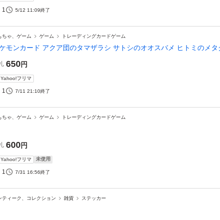
1
5/12 11:09
終了
もちゃ、ゲーム
ゲーム
トレーディングカードゲーム
ケモンカード アクア団のタマザラシ サトシのオオスバメ ヒトミのメタ
650
札
円
Yahoo!フリマ
1
7/11 21:10
終了
もちゃ、ゲーム
ゲーム
トレーディングカードゲーム
600
札
円
未使用
Yahoo!フリマ
1
7/31 16:56
終了
ンティーク、コレクション
雑貨
ステッカー