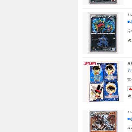
ト
■
落
お
送料無料
☆
落
ト
■
落