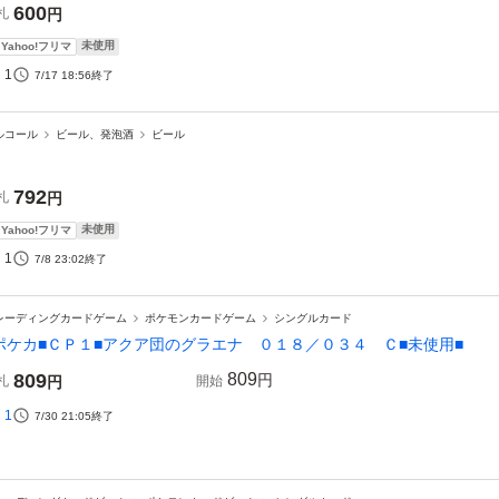
600
札
円
未使用
Yahoo!フリマ
1
7/17 18:56
終了
ルコール
ビール、発泡酒
ビール
792
札
円
未使用
Yahoo!フリマ
1
7/8 23:02
終了
レーディングカードゲーム
ポケモンカードゲーム
シングルカード
ポケカ■ＣＰ１■アクア団のグラエナ ０１８／０３４ Ｃ■未使用■
809
809
円
札
円
開始
1
7/30 21:05
終了