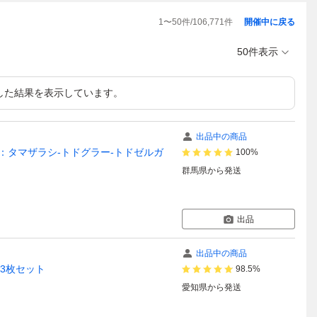
1
〜
50
件/
106,771
件
開催中に戻る
50件表示
した結果を表示しています。
出品中の商品
2：タマザラシ-トドグラー-トドゼルガ
100%
群馬県
から発送
出品
出品中の商品
3枚セット
98.5%
愛知県
から発送