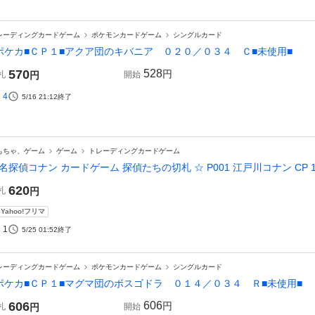
レーディングカードゲーム
ポケモンカードゲーム
シングルカード
ポケカ■ＣＰ１■アクア団のキバニア ０２０／０３４ Ｃ■未使用■
570
528
円
札
円
開始
4
5/16 21:12
終了
もちゃ、ゲーム
ゲーム
トレーディングカードゲーム
名探偵コナン カードゲーム 探偵たちの切札 ☆ P001 江戸川コナン CP 
620
札
円
Yahoo!フリマ
1
5/25 01:52
終了
レーディングカードゲーム
ポケモンカードゲーム
シングルカード
ポケカ■ＣＰ１■マグマ団のボスゴドラ ０１４／０３４ Ｒ■未使用■
606
606
円
札
円
開始