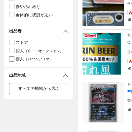
落
傷や汚れあり
全体的に状態が悪い
出品者
ア
送料無料
ストア
C
個人
（Yahoo!オークション）
落
個人
（Yahoo!フリマ）
出品地域
ト
すべての地域から選ぶ
■
落