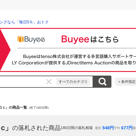
ングなら「毎日5％」おトク
すべてのカテゴリ
＋条件指定
p1 c」の商品一覧
（終了180日間）
 c」
の落札された商品
548
円
677
円
180
日間の落札相場
最安
平均
最