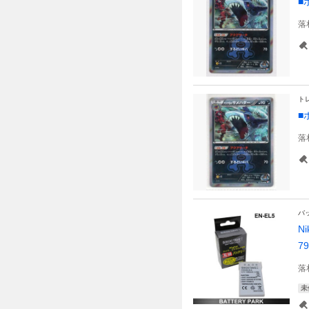
■
落
ト
■
落
バ
N
79
落
未