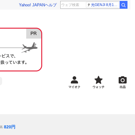
Yahoo! JAPAN
ヘルプ
光GENJI 8月19日
マイオク
ウォッチ
出品
820
円
高