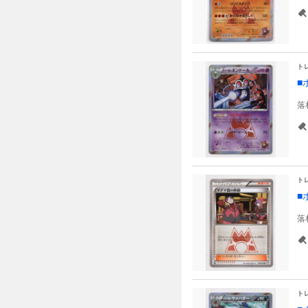
ト
■
落
ト
■
落
ト