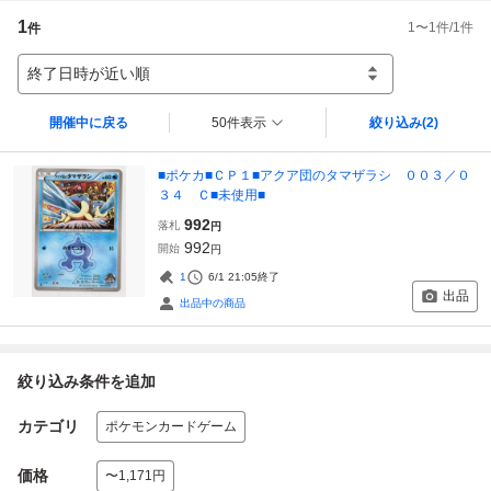
1
1
〜
1
件/
1
件
件
終了日時が近い順
開催中に戻る
50件表示
絞り込み
(2)
■ポケカ■ＣＰ１■アクア団のタマザラシ ００３／０
３４ Ｃ■未使用■
992
落札
円
992
開始
円
1
6/1 21:05
終了
出品
出品中の商品
絞り込み条件を追加
カテゴリ
ポケモンカードゲーム
価格
〜1,171円