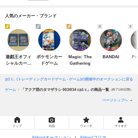
人気のメーカー・ブランド
1
2
3
4
5
遊戯王オフィ
ポケモンカー
Magic: The
BANDAI
Po
シャルカード
ドゲーム
Gathering
ゲーム デュエ
ルモンスター
4 cp1 c」(トレーディングカードゲーム - ゲーム)
の開催中のオークションに戻る
ズ
ードゲーム
「アクア団のタマザラシ 003/034 cp1 c」の商品一覧
（終了180日間）
ページトップへ
トップ
出品
ウォッチ
マイオク
Yahoo!オークション
Yahoo!フリマ