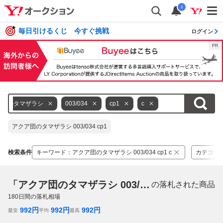
i
毎日引けるくじ 今すぐ挑戦
ログイン
ア団のタマザラシ
003/034
cp1
c
アクア団のタマザラシ 003/034 cp1
検索条件
キーワード
：
アクア団のタマザラシ 003/034 cp1 c
カテゴリ
「アクア団のタマザラシ 003/034 cp1 c」
の落札された商品
180
日間の落札相場
992
円
992
円
992
円
最安
平均
最高