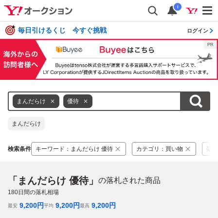
i
毎日引けるくじ 今すぐ挑戦
ログイン
まんだらけ
優待
まんだらけ
検索条件
キーワード
：
まんだらけ 優待
カテゴリ
：
買い物
落札
「まんだらけ 優待」
の落札された商品
180
日間の落札相場
9,200
円
9,200
円
9,200
円
最安
平均
最高