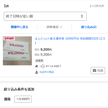
1
1
〜
1
件/
1
件
件
終了日時が近い順
開催中に戻る
20件表示
絞り込み
(2)
まんだらけ 株主優待券 10000円分 有効期限2026.12.3
送料無料
1
9,200
落札
円
9,200
開始
円
未使用
1
8/7 14:40
終了
出品
出品中の商品
絞り込み条件を追加
価格
〜9,999円