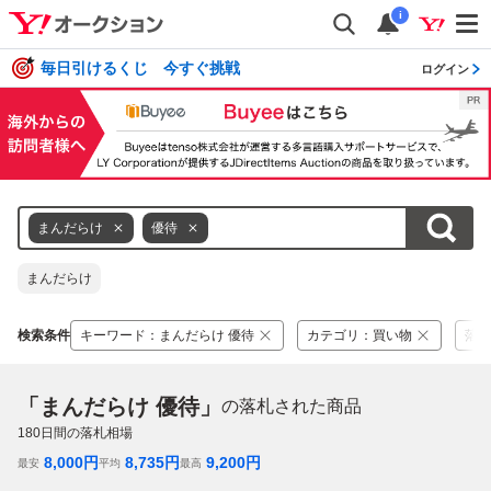
i
毎日引けるくじ 今すぐ挑戦
ログイン
まんだらけ
優待
まんだらけ
検索条件
キーワード
：
まんだらけ 優待
カテゴリ
：
買い物
落札
「まんだらけ 優待」
の落札された商品
180
日間の落札相場
8,000
円
8,735
円
9,200
円
最安
平均
最高