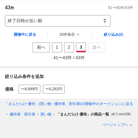
43
81
〜
80
件/
43
件
件
終了日時が近い順
開催中に戻る
20件表示
絞り込み
(2)
前へ
1
2
3
次へ
41
〜
43
件 /
43
件
絞り込み条件を追加
価格
〜8,999円
〜9,283円
「まんだらけ 優待」(買い物 - 優待券、割引券)
の開催中のオークションに戻る
予約
優待券、割引券
買い物
「まんだらけ 優待」の商品一覧
（終了180日間）
ページトップへ